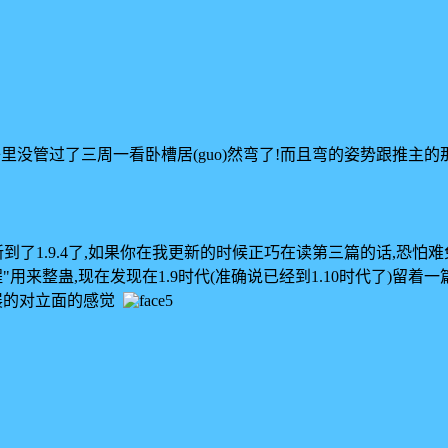
里没管过了三周一看卧槽居(guo)然弯了!而且弯的姿势跟推主
到了1.9.4了,如果你在我更新的时候正巧在读第三篇的话,恐怕
来整蛊,现在发现在1.9时代(准确说已经到1.10时代了)留着一
代发展的对立面的感觉