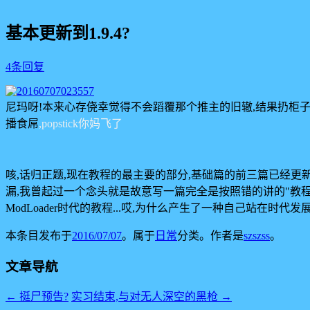
基本更新到1.9.4?
4条回复
尼玛呀!本来心存侥幸觉得不会蹈覆那个推主的旧辙,结果扔柜子
播食屌
,popstick你妈飞了
咳,话归正题,现在教程的最主要的部分,基础篇的前三篇已经更新
漏,我曾起过一个念头就是故意写一篇完全是按照错的讲的"教程"用
ModLoader时代的教程...哎,为什么产生了一种自己站在时
本条目发布于
2016/07/07
。属于
日常
分类。
作者是
szszss
。
文章导航
←
挺尸预告?
实习结束,与对无人深空的黑枪
→