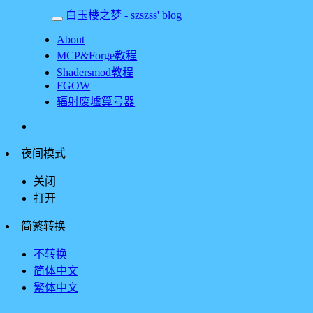
白玉楼之梦 - szszss' blog
About
MCP&Forge教程
Shadersmod教程
FGOW
辐射废墟算号器
夜间模式
关闭
打开
简繁转换
不转换
简体中文
繁体中文