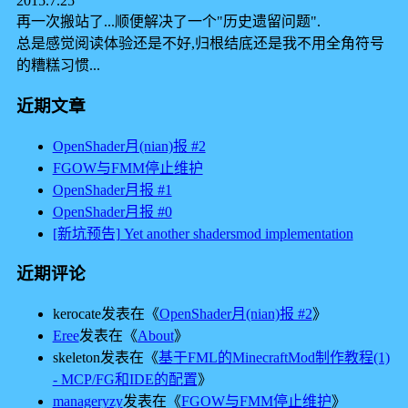
2015.7.25
再一次搬站了...顺便解决了一个"历史遗留问题".
总是感觉阅读体验还是不好,归根结底还是我不用全角符号
的糟糕习惯...
近期文章
OpenShader月(nian)报 #2
FGOW与FMM停止维护
OpenShader月报 #1
OpenShader月报 #0
[新坑预告] Yet another shadersmod implementation
近期评论
kerocate
发表在《
OpenShader月(nian)报 #2
》
Eree
发表在《
About
》
skeleton
发表在《
基于FML的MinecraftMod制作教程(1)
- MCP/FG和IDE的配置
》
manageryzy
发表在《
FGOW与FMM停止维护
》