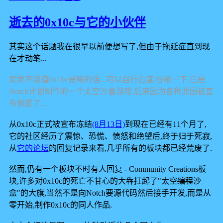
逝去的0x10c与它的小伙伴
其实这个话题我在很早以前便想写了,但由于拖延症直到现
在才动笔...
如果不知道0x10c是啥的话...可以自行百度/谷歌一下,它是
Notch计划制作的一个太空沙盒游戏,后来因为各种原因被宣
布搁置了...
从0x10c正式被宣布冻结
(8月13日)
到现在已经有11个月了,
它的社区经历了震惊、恐慌、愤怒和绝望后,终于归于死寂,
从
它的论坛
的回复记录来看,几乎所有的板块都已经荒废了.
然而,仍有一个板块不时有人回复 - Community Creations板
块,许多对0x10c的死亡不甘心的大犇扛起了"太空
编程
沙
盒"的大旗,当然不是向Notch要源代码然后接手开发,而是从
零开始,制作0x10c的同人作品.