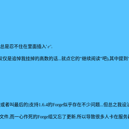
我总是忍不住在里面插入'♂'.
仅仅是追悼我挂掉的高数的话...就点它的"继续阅读"吧),其中提
。
(或者叫最后的)支持1.6.4的Forge似乎存在不少问题...但总
一心作死的Forge组又忘了更新.所以导致很多人卡在服务器文件下载那..