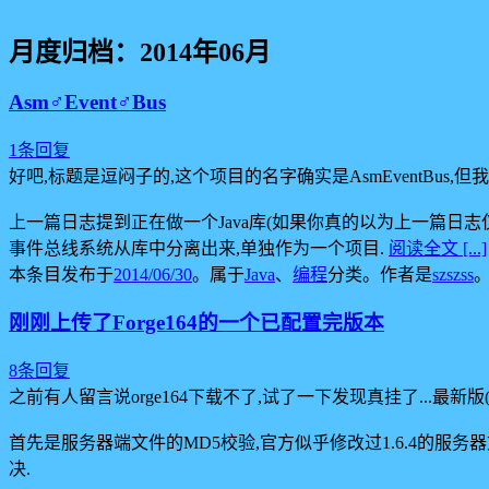
月度归档：
2014年06月
Asm♂Event♂Bus
1条回复
好吧,标题是逗闷子的,这个项目的名字确实是AsmEventBus,但
上一篇日志提到正在做一个Java库(如果你真的以为上一篇日志
事件总线系统从库中分离出来,单独作为一个项目.
阅读全文 [...]
本条目发布于
2014/06/30
。属于
Java
、
编程
分类。
作者是
szszss
刚刚上传了Forge164的一个已配置完版本
8条回复
之前有人留言说orge164下载不了,试了一下发现真挂了...最新版
首先是服务器端文件的MD5校验,官方似乎修改过1.6.4的服务器文件,而
决.