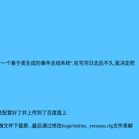
到"一个基于类生成的事件总线系统",在写完日志后不久,我决定把
之我设法配置好了并上传到了百度盘上.
.最后通过修改forge/fml/mc_versions.cfg文件来解