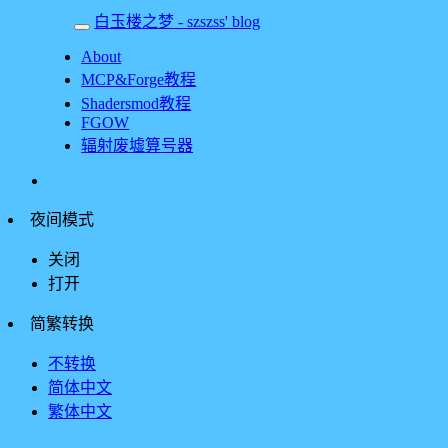
白玉楼之梦 - szszss' blog
About
MCP&Forge教程
Shadersmod教程
FGOW
辐射废墟算号器
夜间模式
关闭
打开
简繁转换
不转换
简体中文
繁体中文