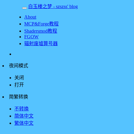
白玉楼之梦 - szszss' blog
About
MCP&Forge教程
Shadersmod教程
FGOW
辐射废墟算号器
夜间模式
关闭
打开
简繁转换
不转换
简体中文
繁体中文