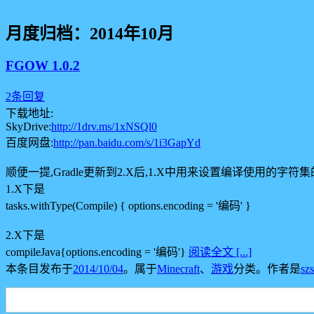
月度归档：
2014年10月
FGOW 1.0.2
2条回复
下载地址:
SkyDrive:
http://1drv.ms/1xNSQl0
百度网盘:
http://pan.baidu.com/s/1i3GapYd
顺便一提,Gradle更新到2.X后,1.X中用来设置编译使用的字符集
1.X下是
tasks.withType(Compile) { options.encoding = '编码' }
2.X下是
compileJava{options.encoding = '编码'}
阅读全文 [...]
本条目发布于
2014/10/04
。属于
Minecraft
、
游戏
分类。
作者是
szs