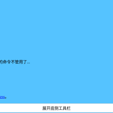
的命令不管用了...
zss
。
展开底侧工具栏