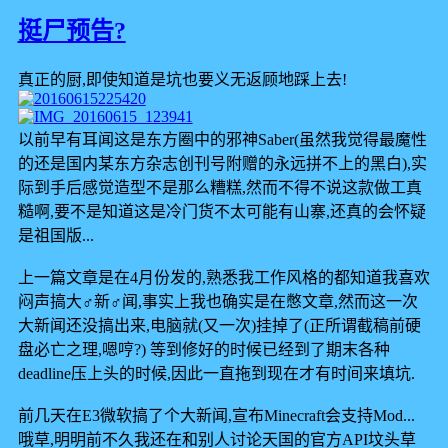
挺尸预告?
真正的厨,即使知道是坑也要义无返顾地踩上去!
以前早有耳闻这是东方圈中的邪神Saber(虽然我觉得最魔性
的还是国内某东方杂志创刊号附赠的永远拼不上的黑白),实
际到手后感觉造型不是那么糟糕,然而不得不说这款做工真
糙啊,要不是知道这是冷门货不太可能有山寨,还真的会怀疑
是祖国版...
上一篇文章是在4月份发的,熟悉我工作风格的都知道我喜欢
闷声搞大♂新♂闻,事实上我也确实是在憋文章,然而这一次
大新闻还没搞出来,电脑就(又一次)挂掉了(正所谓截稿前硬
盘必亡之理,嗯哼?) 等到修好的时候已经到了期末各种
deadline压上头的时候,因此一直拖到现在才有时间来填坑.
前几天在E3微软搞了个大新闻,宣布Minecraft会支持Mod...
哦草,明明前不久我还在和别人讨论天国的官方API坟头草