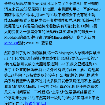
长得有多高,结果今天我就可以下岗了 ? 不过从目前已知的
消息来看,应该是局限于移动版、主机版和用C++写的Win10
商店版这几个版本,用Java的PC版不知道会不会有这个功
能;Mod的形式大概是类似于脚本插件那样,从PC版越来越向
数据驱动方向发展的趋势来看确实有可能(比如1.8到1.9最
大的变化之一就是外置的掉落表).其实如果真的想要一个
Moddable的高(C)性(P)能(P)的Minecraft的话...我个人认为
MineTest
远比Win10MC要靠谱.
然后就到了对PC版的黑枪,这一次Mojang出人意料地提早推
出了1.10,按照流行的版本始终要比最新版要落后一版的定
律(?),应该可以放心大胆地跟进到1.9.4了,前文已经提到1.9
多了个外置的掉落表,除此之外还有双持武器、盾、滑翔翼
等...这些除了双持武器以外没有什么功能性的更新,据说渲
染系统有些新内容,不过对大多数开发者来说还用不上.虽然
看着MCBBS Mod版上一堆1.7Mod真心疼,但我还是趁着这
几天有时间更新一下教程吧("上学期"说要更新结果妥了一
个学期也没弄 233),不然等过一段时间课设和实习堆上来更
没时间弄了.
阅读全文 [...]