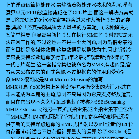
上的浮点运算协处理器,最终随着微处理器技术的发展,浮点
运算单元(FPU)被直接集成在了CPU片上.而这一解决方案就
是...将FPU上的8个64位寄存器盗过来作为新指令集的寄存
器(黑枪「还真是颇具犹太人风格的方案呢」),这种解决方
案简单粗暴,但显然当新指令集在执行SIMD指令时FPU是无
法正常工作的,不过这也并不是一个大问题,因为新指令集的
面向目标是多媒体数据,这类数据是以整数为主,因此新指令
集只要支持整数运算就行了,3年之后,搭载着新指令集的下
一代芯片诞生,这一套指令集也被命名为MMX,有趣的是,官
方从未公布过它的正式名称,不过根据它的作用和受众对
象,MMX很可能是MultiMedia eXtension的缩写.
MMX开启了x86架构上各种奇怪扩展指令集的大门,不过它
却未能成为本篇的主角,原因不只是因为它只支持整数运算,
而且在它出现不久之后,Intel推出了被称为SSE(Streaming
SIMD Extensions)的另一套扩展指令集,这个指令集不但包含
了MMX原有的功能,回避了它抢占FPU寄存器的缺陷,还提
供了新的支持浮点运算的SIMD式指令,以及8个全新的128位
寄存器,非常适合不复杂但计算量大的运算.除了SSE,Intel还