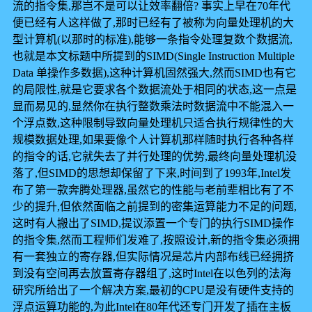
流的指令集,那岂不是可以让效率翻倍? 事实上早在70年代
便已经有人这样做了,那时已经有了被称为向量处理机的大
型计算机(以那时的标准),能够一条指令处理复数个数据流,
也就是本文标题中所提到的SIMD(Single Instruction Multiple
Data 单操作多数据),这种计算机固然强大,然而SIMD也有它
的局限性,就是它要求各个数据流处于相同的状态,这一点是
显而易见的,显然你在执行整数乘法时数据流中不能混入一
个浮点数,这种限制导致向量处理机只适合执行规律性的大
规模数据处理,如果要像个人计算机那样随时执行各种各样
的指令的话,它就失去了并行处理的优势,最终向量处理机没
落了,但SIMD的思想却保留了下来,时间到了1993年,Intel发
布了第一款奔腾处理器,虽然它的性能与老前辈相比有了不
少的提升,但依然面临之前提到的密集运算能力不足的问题,
这时有人搬出了SIMD,提议添置一个专门的执行SIMD操作
的指令集,然而工程师们发难了,按照设计,新的指令集必须拥
有一套独立的寄存器,但实际情况是芯片内部布线已经拥挤
到没有空间再去放置寄存器组了,这时Intel在以色列的法海
研究所给出了一个解决方案,最初的CPU是没有硬件支持的
浮点运算功能的,为此Intel在80年代还专门开发了插在主板