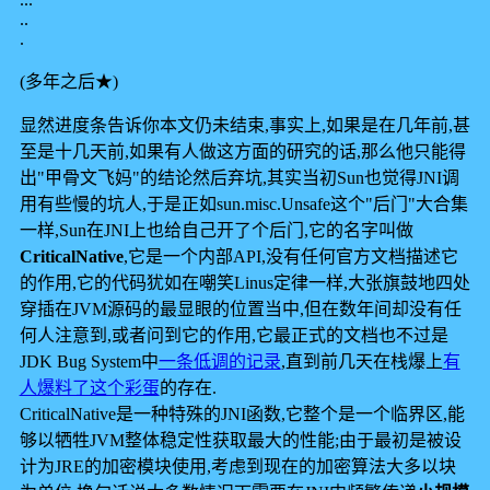
..
.
(多年之后★)
显然进度条告诉你本文仍未结束,事实上,如果是在几年前,甚
至是十几天前,如果有人做这方面的研究的话,那么他只能得
出"甲骨文飞妈"的结论然后弃坑,其实当初Sun也觉得JNI调
用有些慢的坑人,于是正如sun.misc.Unsafe这个"后门"大合集
一样,Sun在JNI上也给自己开了个后门,它的名字叫做
CriticalNative
,它是一个内部API,没有任何官方文档描述它
的作用,它的代码犹如在嘲笑Linus定律一样,大张旗鼓地四处
穿插在JVM源码的最显眼的位置当中,但在数年间却没有任
何人注意到,或者问到它的作用,它最正式的文档也不过是
JDK Bug System中
一条低调的记录
,直到前几天在栈爆上
有
人爆料了这个彩蛋
的存在.
CriticalNative是一种特殊的JNI函数,它整个是一个临界区,能
够以牺牲JVM整体稳定性获取最大的性能;由于最初是被设
计为JRE的加密模块使用,考虑到现在的加密算法大多以块