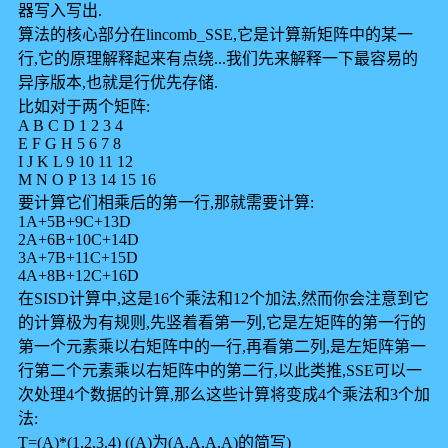
器写入写出.
算法的核心部分在lincomb_SSE,它是计算新矩阵中的某一
行,它的原理解释起来有点绕...我们先来解释一下最容易的
异序版本,也就是行优先存储.
比如对于两个矩阵:
A B C D 1 2 3 4
E F G H 5 6 7 8
I J K L 9 10 11 12
M N O P 13 14 15 16
要计算它们相乘后的第一行,那就需要计算:
1A+5B+9C+13D
2A+6B+10C+14D
3A+7B+11C+15D
4A+8B+12C+16D
在SISD计算中,这是16个乘法和12个加法,然而你会注意到它
的计算极为有规则,先竖着看第一列,它是左矩阵的第一行的
第一个元素乘以右矩阵中的一行,再看第二列,是左矩阵第一
行第二个元素乘以右矩阵中的第二行,以此类推,SSE可以一
次处理4个数据的计算,那么这些计算将变成4个乘法和3个加
法:
T=(A)*(1,2,3,4) ((A)为(A,A,A,A)的简写)