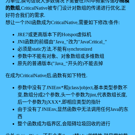
为单位,换句话说大多数情况下需要在JNI中频繁传递
小规模
的数组
,CriticalNative被专门设计对数组的传递进行优化,正
好符合我们的需求.
想让一个JNI函数成为CriticalNative,需要如下修改/条件:
JRE7或更高版本下的Hotspot虚拟机
JNI函数的前缀由"Java_"改为"JavaCritical_"
必须是static方法,不能有synchronized
参数中不能有对象、对象数组或多维数组
原先的普通版本("Java_"开头的)不能去掉
在成为CriticalNative后,函数有如下特性.
参数中没有了JNIEnv*和jclass/jobject,基本类型参数不
变,数组分成2个参数,头一个参数为jint,代表数组长度,
后一个参数为jXXX*,即相应类型的指针
由于没有了JNIEnv,显然函数中无法调用任何Java的东
西
整个函数成为临界区,会阻碍垃圾回收的进行