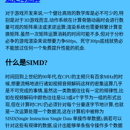
对于游戏开发来说,一个健壮高效的数学库是必不可少的,特
别是对于3D游戏而言,动作系统在计算骨骼动画时会进行数
量可观的矩阵乘法或求逆运算;渲染系统也需要频繁计算变
换矩阵.虽然一次矩阵运算消耗的时间可能不多,但对于分秒
必争的游戏渲染来说想要力争60fps、死守30fps底线就势必
不能放过任何一个免费提升性能的机会.
什么是SIMD?
时间回到上世纪的90年代,在CPU的主频只有百余MHz的时
候,想要流畅地进行诸如视频音频解码这样的密集运算几乎
是不可完成的事情,虽然这一类数据往往有一定的规律性,比
如在视频解码中颜色往往是以3或4个字节为一组的形式出
现,但在计算时CPU仍必须针对每个分量逐字节地计算,也就
是一次运算处理一个数据流,这在计算机中被称为
SISD(Single Instruction Single Data 单操作单数据),倘若可以
针对这些有规律的数据,设计出能够单条指令操作多个数据