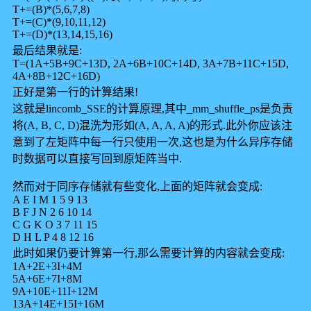
T+=(B)*(5,6,7,8)
T+=(C)*(9,10,11,12)
T+=(D)*(13,14,15,16)
最后结果就是:
T=(1A+5B+9C+13D, 2A+6B+10C+14D, 3A+7B+11C+15D,
4A+8B+12C+16D)
正好是第一行的计算结果!
这就是lincomb_SSE的计算原理,其中_mm_shuffle_ps是负责
将(A, B, C, D)混洗为形如(A, A, A, A)的形式.此外你应该注
意到了左矩阵中每一行只使用一次,这也是为什么异序存储
时数据可以直接写回到原矩阵当中.
然而对于同序存储就有些变化,上面的矩阵就会变成:
A E I M 1 5 9 13
B F J N 2 6 10 14
C G K O 3 7 11 15
D H L P 4 8 12 16
此时如果仍要计算第一行,那么需要计算的内容就会变成:
1A+2E+3I+4M
5A+6E+7I+8M
9A+10E+11I+12M
13A+14E+15I+16M