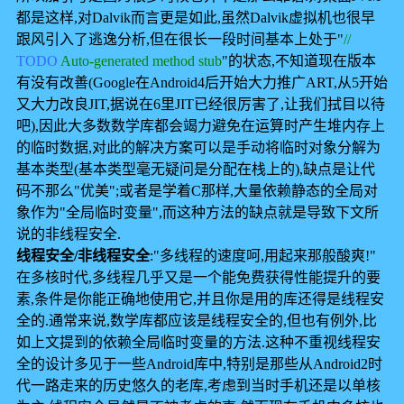
都是这样,对Dalvik而言更是如此,虽然Dalvik虚拟机也很早
跟风引入了逃逸分析,但在很长一段时间基本上处于"
//
TODO
Auto-generated method stub
"的状态,不知道现在版本
有没有改善(Google在Android4后开始大力推广ART,从5开始
又大力改良JIT,据说在6里JIT已经很厉害了,让我们拭目以待
吧),因此大多数数学库都会竭力避免在运算时产生堆内存上
的临时数据,对此的解决方案可以是手动将临时对象分解为
基本类型(基本类型毫无疑问是分配在栈上的),缺点是让代
码不那么"优美";或者是学着C那样,大量依赖静态的全局对
象作为"全局临时变量",而这种方法的缺点就是导致下文所
说的非线程安全.
线程安全/非线程安全
:"多线程的速度呵,用起来那般酸爽!"
在多核时代,多线程几乎又是一个能免费获得性能提升的要
素,条件是你能正确地使用它,并且你是用的库还得是线程安
全的.通常来说,数学库都应该是线程安全的,但也有例外,比
如上文提到的依赖全局临时变量的方法.这种不重视线程安
全的设计多见于一些Android库中,特别是那些从Android2时
代一路走来的历史悠久的老库,考虑到当时手机还是以单核