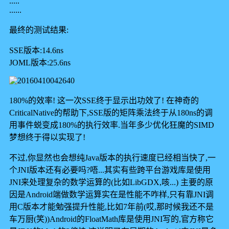
.....
......
最终的测试结果:
SSE版本:14.6ns
JOML版本:25.6ns
180%的效率! 这一次SSE终于显示出功效了! 在神奇的
CriticalNative的帮助下,SSE版的矩阵乘法终于从180ns的调
用事件蜕变成180%的执行效率.当年多少优化狂魔的SIMD
梦想终于得以实现了!
不过,你显然也会想纯Java版本的执行速度已经相当快了,一
个JNI版本还有必要吗?唔...其实有些跨平台游戏库是使用
JNI来处理复杂的数学运算的(比如LibGDX,咳...) 主要的原
因是Android端做数学运算实在是性能不咋样,只有靠JNI调
用C版本才能勉强提升性能,比如7年前(哎,那时候我还不是
车万厨(笑))Android的FloatMath库是使用JNI写的,官方称它