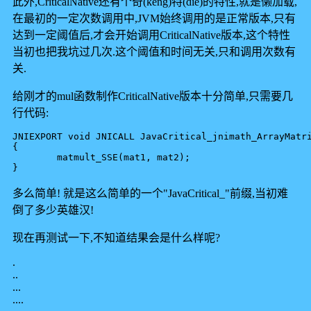
此外,CriticalNative还有个奇(keng)特(die)的特性,就是懒加载,
在最初的一定次数调用中,JVM始终调用的是正常版本,只有
达到一定阈值后,才会开始调用CriticalNative版本,这个特性
当初也把我坑过几次.这个阈值和时间无关,只和调用次数有
关.
给刚才的mul函数制作CriticalNative版本十分简单,只需要几
行代码:
JNIEXPORT void JNICALL JavaCritical_jnimath_ArrayMatri
{

	matmult_SSE(mat1, mat2);

多么简单! 就是这么简单的一个"JavaCritical_"前缀,当初难
倒了多少英雄汉!
现在再测试一下,不知道结果会是什么样呢?
.
..
...
....