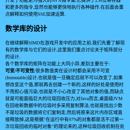
开发了功能更为强大的AVX指令集,它提供了256位寄存器
和更多的指令,显然也能够更快地执行各种操作.在后面会重
点解释如何使用SSE加速运算.
数学库的设计
在继续解释SIMD在游戏开发中的应用之前,我们先要了解现
有的数学库与它们的设计,这里我们重点讨论关于矩阵部分
的设计.
各个数学库的矩阵在功能上大同小异,差别主要在于:
可变/不可变性
:很多数值类在设计时都会采用不可变
(Immutable)设计,也就是值一旦确定后就不可以改变了,如果
想改变这个值,那就再去创建一个新的,这样的好处是使用时
不用担心值污染,也就是不小心改变了其他对象的值,而缺点
就是可能面临巨大的垃圾回收压力,对Java而言,桌面级JVM
在回收新数据中的垃圾时多采用复制算法,也就是找出少数
不是垃圾的数据将它们复制走,然后将原来这片内存区域直
接释放掉,这是根据"在运行中有97%的对象都是活不过第一
次垃圾回收的临时对象"的理论来的,这种垃圾回收机制在处