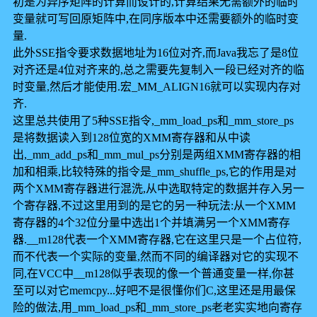
初是为异序矩阵的计算而设计的,计算结果无需额外的临时
变量就可写回原矩阵中,在同序版本中还需要额外的临时变
量.
此外SSE指令要求数据地址为16位对齐,而Java我忘了是8位
对齐还是4位对齐来的,总之需要先复制入一段已经对齐的临
时变量,然后才能使用.宏_MM_ALIGN16就可以实现内存对
齐.
这里总共使用了5种SSE指令,_mm_load_ps和_mm_store_ps
是将数据读入到128位宽的XMM寄存器和从中读
出,_mm_add_ps和_mm_mul_ps分别是两组XMM寄存器的相
加和相乘,比较特殊的指令是_mm_shuffle_ps,它的作用是对
两个XMM寄存器进行混洗,从中选取特定的数据并存入另一
个寄存器,不过这里用到的是它的另一种玩法:从一个XMM
寄存器的4个32位分量中选出1个并填满另一个XMM寄存
器.__m128代表一个XMM寄存器,它在这里只是一个占位符,
而不代表一个实际的变量,然而不同的编译器对它的实现不
同,在VCC中__m128似乎表现的像一个普通变量一样,你甚
至可以对它memcpy...好吧不是很懂你们C,这里还是用最保
险的做法,用_mm_load_ps和_mm_store_ps老老实实地向寄存