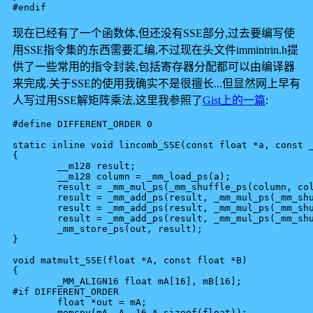
现在已经有了一个函数体,但还没有SSE部分,过去要编写使
用SSE指令集的东西需要汇编,不过现在头文件immintrin.h提
供了一些常用的指令封装,包括寄存器分配都可以由编译器
来完成.关于SSE的使用我确实不是很擅长...但显然网上早有
人写过用SSE解矩阵乘法,这里我参照了
Gist上的一篇
:
#define DIFFERENT_ORDER 0

static inline void lincomb_SSE(const float *a, const _
{

	__m128 result;

	__m128 column = _mm_load_ps(a);

	result = _mm_mul_ps(_mm_shuffle_ps(column, column, 0x00), b[0]);

	result = _mm_add_ps(result, _mm_mul_ps(_mm_shuffle_ps(column, column, 0x55), b[1]));

	result = _mm_add_ps(result, _mm_mul_ps(_mm_shuffle_ps(column, column, 0xaa), b[2]));

	result = _mm_add_ps(result, _mm_mul_ps(_mm_shuffle_ps(column, column, 0xff), b[3]));

	_mm_store_ps(out, result);

}

void matmult_SSE(float *A, const float *B)

{

	_MM_ALIGN16 float mA[16], mB[16];

#if DIFFERENT_ORDER

	float *out = mA;

	memcpy(mA, A, 16 * sizeof(float));
