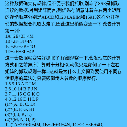
这种数据确实有规律,但不便于我们抓取,别忘了SSE是抓取
连续的数据,对列矩阵而言,列优先存储意味着左右两个矩阵
的存储顺序分别是ABCD和1234,AEIM和15913这样分开存
储的数据想要抓取太难了,因此这里稍微变通一下,改去计算
第一列:
1A+2E+3I+4M
1B+2F+3J+4N
1C+2G+3K+4O
1D+2H+3L+4P
这一会数据就变得好抓取了,仔细观察一下,会发现它的计算
方式和之前异序计算时十分相似,就像只是颠倒了一下左右
矩阵的抓取规则一样...这就是为什么上文提到要使用不同存
储顺序的算法时只要颠倒传入参数的顺序就行.
1 5 9 13 A E I M
2 6 10 14 B F J N
3 7 11 15 C G K O
4 8 12 16 D H L P
(1)*(A, B, C, D)
(2)*(E, F, G, H)
(3)*(I, J, K, L)
(4)*(M, N, O, P)
T=(1A+2E+3I+4M, 1B+2F+3J+4N, 1C+2G+3K+4O,