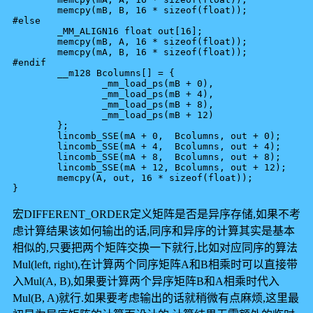
	memcpy(mB, B, 16 * sizeof(float));

#else

	_MM_ALIGN16 float out[16];

	memcpy(mB, A, 16 * sizeof(float));

	memcpy(mA, B, 16 * sizeof(float));

#endif

	__m128 Bcolumns[] = { 

		_mm_load_ps(mB + 0),

		_mm_load_ps(mB + 4),

		_mm_load_ps(mB + 8),

		_mm_load_ps(mB + 12)

	};

	lincomb_SSE(mA + 0,  Bcolumns, out + 0);

	lincomb_SSE(mA + 4,  Bcolumns, out + 4);

	lincomb_SSE(mA + 8,  Bcolumns, out + 8);

	lincomb_SSE(mA + 12, Bcolumns, out + 12);

	memcpy(A, out, 16 * sizeof(float));

宏DIFFERENT_ORDER定义矩阵是否是异序存储,如果不考
虑计算结果该如何输出的话,同序和异序的计算其实是基本
相似的,只要把两个矩阵交换一下就行,比如对应同序的算法
Mul(left, right),在计算两个同序矩阵A和B相乘时可以直接带
入Mul(A, B),如果要计算两个异序矩阵B和A相乘时代入
Mul(B, A)就行.如果要考虑输出的话就稍微有点麻烦,这里最