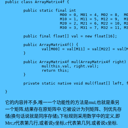
public class ArrayMatrix4f {

	public static final int 

			M00 = 0, M01 = 4, M02 = 8,  M03 = 12,

			M10 = 1, M11 = 5, M12 = 9,  M13 = 13,

			M20 = 2, M21 = 6, M22 = 10, M23 = 14,

			M30 = 3, M31 = 7, M32 = 11, M33 = 15;

	public final float[] val = new float[16];

	public ArrayMatrix4f() {

		val[M00] = val[M11] = val[M22] = val[M33] = 1;

	}

	public ArrayMatrix4f mul(ArrayMatrix4f right) {

		mul(this.val, right.val);

		return this;

	}

	private static native void mul(float[] left, float[] right);

它的内容并不多,唯一一个功能性的方法是mul,也就是乘另
一个矩阵,结果存在原矩阵中.它被设计为列矩阵、列优先存
储(换句话说就是同序存储),下标规则采用数学中的定义,即
Mrc,r代表第几行,或者说y坐标,c代表第几列,或者说x坐标.