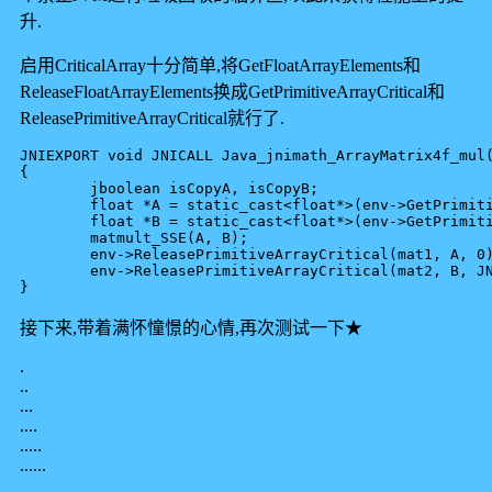
升.
启用CriticalArray十分简单,将GetFloatArrayElements和
ReleaseFloatArrayElements换成GetPrimitiveArrayCritical和
ReleasePrimitiveArrayCritical就行了.
JNIEXPORT void JNICALL Java_jnimath_ArrayMatrix4f_mul(
{

	jboolean isCopyA, isCopyB;

	float *A = static_cast<float*>(env->GetPrimitiveArrayCritical(mat1, &isCopyA));

	float *B = static_cast<float*>(env->GetPrimitiveArrayCritical(mat2, &isCopyB));

	matmult_SSE(A, B);

	env->ReleasePrimitiveArrayCritical(mat1, A, 0);

	env->ReleasePrimitiveArrayCritical(mat2, B, JNI_ABORT);

接下来,带着满怀憧憬的心情,再次测试一下★
.
..
...
....
.....
......