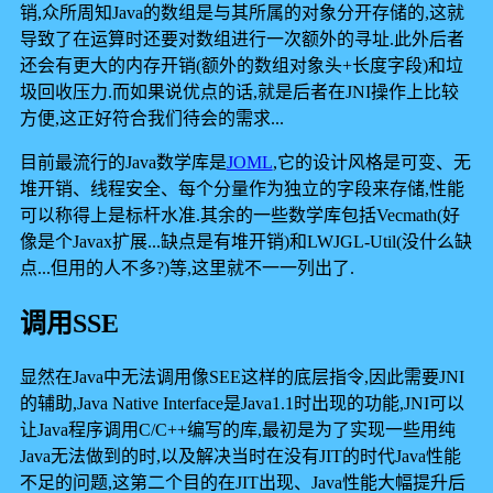
销,众所周知Java的数组是与其所属的对象分开存储的,这就
导致了在运算时还要对数组进行一次额外的寻址.此外后者
还会有更大的内存开销(额外的数组对象头+长度字段)和垃
圾回收压力.而如果说优点的话,就是后者在JNI操作上比较
方便,这正好符合我们待会的需求...
目前最流行的Java数学库是
JOML
,它的设计风格是可变、无
堆开销、线程安全、每个分量作为独立的字段来存储,性能
可以称得上是标杆水准.其余的一些数学库包括Vecmath(好
像是个Javax扩展...缺点是有堆开销)和LWJGL-Util(没什么缺
点...但用的人不多?)等,这里就不一一列出了.
调用SSE
显然在Java中无法调用像SEE这样的底层指令,因此需要JNI
的辅助,Java Native Interface是Java1.1时出现的功能,JNI可以
让Java程序调用C/C++编写的库,最初是为了实现一些用纯
Java无法做到的时,以及解决当时在没有JIT的时代Java性能
不足的问题,这第二个目的在JIT出现、Java性能大幅提升后