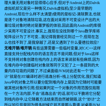
理大量无用对象时显得得心应手,但对于Android上的Dalvik
虚拟机却又是另一种情况,Dalvik虚拟机(至少是早期的
Android,现在什么样不太清楚)使用的是标记-清除算法,也就
是逐个对象地清除垃圾,这在面对采用不可变设计产出的大
量垃圾对象时绝对是噩梦般的体验,因此面向Android的库很
少采用不可变设计,事实上,我现在没找到哪个Java数学库将
矩阵设计为了不可变...我记得我曾经见到过一个,但现在怎
么也找不到了,是我穿越了,还是又遇到了什么曼德拉效应?
无堆开销/堆开销
:有些运算需要一些临时变量,对C/C++这样
直接支持分配栈内存的语言而言不是问题,但对于Java这样
不支持将对象创建在栈内存上的语言来说就有些麻烦,因为
在堆内存中创建临时对象就等同于又犯了上一条提到的大
量内存垃圾的问题了,不过桌面级JVM对此还有一个"妙
计"就是在JIT编译时进行逃逸分析+栈上分配优化,我们知道
Java中的对象之所以要分配到堆内存上是因为它随时可能要
被其他对象所引用,但如果判定一个对象的作用范围仅局限
在一个方法内部,不会"逃逸出去"的话,就可以干脆将它分配
到栈内存中,让它随着方法结束而自然被销毁,这个"妙计"之
所以加引号是因为很多时候它并不是那么靠谱.对桌面JVM