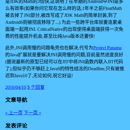
是JDK的Math的3倍快,这说明了在早期的Android中JNI是多
么有效率(如果你问它现在怎么样的话,1年半之前FloatMath
被去掉了JNI部分,被改写成了JDK Math的简单封装,到了
Android6则被彻底移除了...) 为此一些跨平台库就要连累桌
面端一起用JNI. CriticalNative的出现使得桌面端获得一次免
费的性能提升机会,甚至比纯Java版本还要快!
此外,JNI调用慢的问题龟壳也在解决,代号为
Project Panama
的Java扩展就是要解决JNI调用慢的问题,目前虽然进度良好
(据说最新的原型已经可以在JIT中将JNI函数内联入JIT代码
了),但似乎仍不够赶上Java9的特性结冻的Deadline,只有被推
迟到Java10了,无论如何,祝它好运!
2016/04/10
5
个回复
文章导航
« 上一页
下一页 »
发表评论