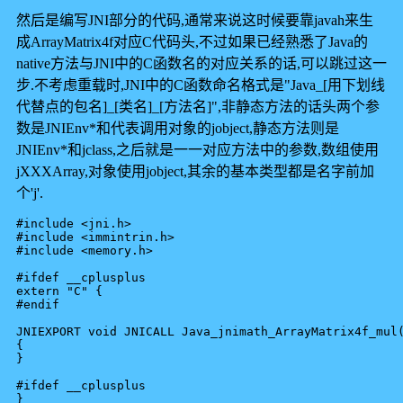
然后是编写JNI部分的代码,通常来说这时候要靠javah来生
成ArrayMatrix4f对应C代码头,不过如果已经熟悉了Java的
native方法与JNI中的C函数名的对应关系的话,可以跳过这一
步.不考虑重载时,JNI中的C函数命名格式是"Java_[用下划线
代替点的包名]_[类名]_[方法名]",非静态方法的话头两个参
数是JNIEnv*和代表调用对象的jobject,静态方法则是
JNIEnv*和jclass,之后就是一一对应方法中的参数,数组使用
jXXXArray,对象使用jobject,其余的基本类型都是名字前加
个'j'.
#include <jni.h>

#include <immintrin.h>

#include <memory.h>

#ifdef __cplusplus

extern "C" {

#endif

JNIEXPORT void JNICALL Java_jnimath_ArrayMatrix4f_mul(
{

}

#ifdef __cplusplus

}
