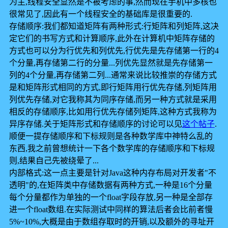
为主,线程安全显然是不被考虑的事,然而现在手机中多核也
很常见了,因此有一个线程安全的基础库是很重要的.
存储顺序:我们都知道矩阵有两种形式:行矩阵和列矩阵,这决
定它们的书写方式和计算顺序,此外在计算机中矩阵存储的
方式也可以分为行优先和列优先,行优先是先存储第一行的4
个分量,再存储第二行的分量...列优先显然就是先存储第一
列的4个分量,再存储第二列...通常来说比较推崇的存储方式
是和矩阵形式相同的方式,即行矩阵用行优先存储,列矩阵用
列优先存储,对它我称其为同序存储,而另一种方式就是采用
相反的存储顺序,比如用行优先存储列矩阵,这种方式我称为
异序存储.关于矩阵形式和存储顺序的讨论可以见
这个帖子
.
顺便一提存储顺序和下标规则是各种数学库中神特么乱的
东西,我之前曾想统计一下各个数学库的存储顺序和下标规
则,结果自己先被绕晕了...
内部格式:这一点主要是针对Java这种内存布局对开发者"不
透明"的,在矩阵类中存储数据有两种方式,一种是16个分量
每个分量都作为单独的一个float字段存放,另一种是全部存
进一个float数组.在实际测试中同样的算法后者会比前者慢
5%~10%,大概是由于数组存取时的开销,以及额外的寻址开