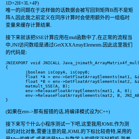
1D+2H+3L+4P)
唯一的问题在于这样做的话数据会被写回到矩阵B而不是矩
阵A,因此我之前定义在同序计算时会使用额外的一组临时
变量来缓存计算结果.
接下来就该把SSE计算应用在mul函数中了,在正常的流程当
中,JNI访问数组是通过GetXXXArrayElements.因此这里我们
的代码是:
JNIEXPORT void JNICALL Java_jnimath_ArrayMatrix4f_mul(
{

	jboolean isCopyA, isCopyB;

	float *A = env->GetFloatArrayElements(mat1, &isCopyA);

	float *B = env->GetFloatArrayElements(mat2, &isCopyB);

	matmult_SSE(A, B);

	env->ReleaseFloatArrayElements(mat1, A, 0);

	env->ReleaseFloatArrayElements(mat2, B, JNI_ABORT);

(如果在env->那有报错的话,将编译模式设为C++)
接下来写个什么小程序测试一下吧,这里我用JOML作为测
试的对比对象,需要注意的是,JOML的下标比较奇特,采用的
是Mxy的格式,或者说是Mcr,与数学上的顺序正好相反,我差