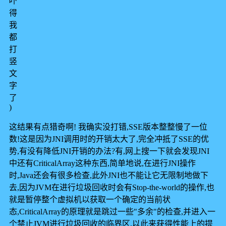
吓
得
我
都
打
竖
文
字
了
)
这结果有点猎奇啊! 我确实没打错,SSE版本整整慢了一位
数!这是因为JNI调用时的开销太大了,完全冲抵了SSE的优
势,有没有降低JNI开销的办法?有,网上搜一下就会发现JNI
中还有CriticalArray这种东西,简单地说,在进行JNI操作
时,Java还会有很多检查,此外JNI也不能让它无限制地做下
去,因为JVM在进行垃圾回收时会有Stop-the-world的操作,也
就是暂停整个虚拟机以获取一个确定的当前状
态,CriticalArray的原理就是跳过一些"多余"的检查,并进入一
个禁止JVM进行垃圾回收的临界区,以此来获得性能上的提