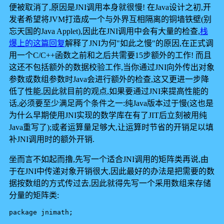
便被取消了,原因是JNI调用本身就很慢! 在Java设计之初,开
发者希望将JVM打造成一个与外界互相隔离的铜墙铁壁(别
忘天国的Java Applet),因此在JNI调用中会有大量的检查,
栈
爆上的这篇回复
解释了JNI为何"如此之慢"的原因,在正式调
用一个C/C++函数之前和之后共需要15步额外的工作! 而且
这还不包括额外的数据校验工作,当你通过JNI向外传出对象
参数或数组参数时Java会进行额外的检查,这又更进一步降
低了性能,因此就目前的观点,如果要通过JNI来提高性能的
话,必须要至少满足两个条件之一:纯Java版本过于慢(这也是
为什么早期使用JNI实现的数学库在有了JIT后立刻被用纯
Java重写了);或者运算量足够大,让运算时节省的开销足以填
补JNI调用时的额外开销.
坐而言不如起而撸,先写一个适合JNI调用的矩阵类再说,由
于在JNI中传递对象开销很大,因此最好的办法是把需要的数
据按数组的方式传过去,因此就得先写一个采用数组来存储
分量的矩阵类:
package jnimath;
