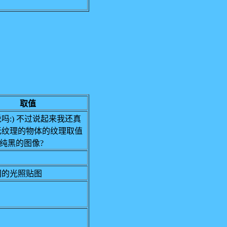
取值
吗:) 不过说起来我还真
无纹理的物体的纹理取值
..纯黑的图像?
间的光照贴图