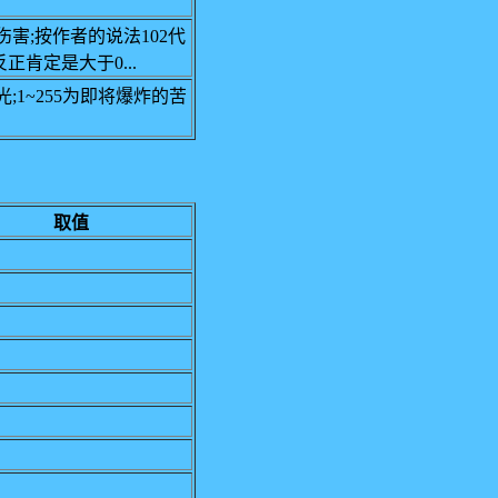
伤害;按作者的说法102代
反正肯定是大于0...
光;1~255为即将爆炸的苦
取值