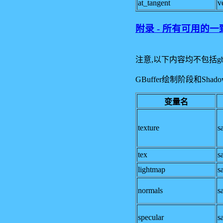
at_tangent
v
附录 - 所有可用的
注意,以下内容均不包括gbuffe
GBuffer绘制阶段和Sha
变量名
texture
s
tex
s
lightmap
s
normals
s
specular
s