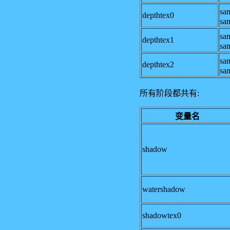
sa
depthtex0
sa
sa
depthtex1
sa
sa
depthtex2
sa
所有阶段都共有:
变量名
shadow
watershadow
shadowtex0