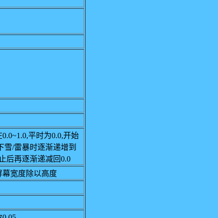
.0~1.0,平时为0.0,开始
下雪/雷暴时逐渐递增到
,停止后再逐渐递减回0.0
屏幕宽度除以高度
0.05