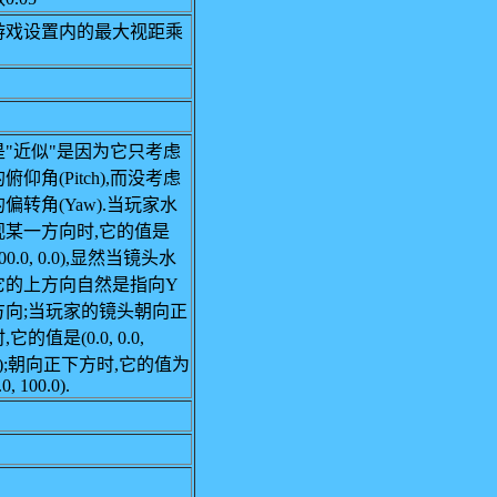
游戏设置内的最大视距乘
是"近似"是因为它只考虑
俯仰角(Pitch),而没考虑
偏转角(Yaw).当玩家水
视某一方向时,它的值是
 100.0, 0.0),显然当镜头水
它的上方向自然是指向Y
方向;当玩家的镜头朝向正
它的值是(0.0, 0.0,
0.0);朝向正下方时,它的值为
.0, 100.0).