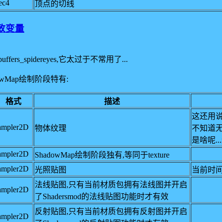
ec4
顶点的切线
一致变量
rs_spidereyes,它太过于不常用了...
dowMap绘制阶段特有:
格式
描述
这还用说
ampler2D
物体纹理
不知道
是啥呢.
ampler2D
ShadowMap绘制阶段独有,等同于texture
ampler2D
光照贴图
当前时
法线贴图,只有当前材质包拥有法线图并开启
ampler2D
了Shadersmod的法线贴图功能时才有效
反射贴图,只有当前材质包拥有反射图并开启
ampler2D