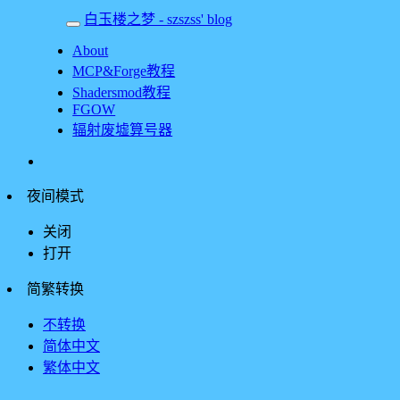
白玉楼之梦 - szszss' blog
About
MCP&Forge教程
Shadersmod教程
FGOW
辐射废墟算号器
夜间模式
关闭
打开
简繁转换
不转换
简体中文
繁体中文