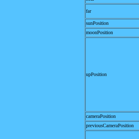
far
sunPosition
moonPosition
upPosition
cameraPosition
previousCameraPosition