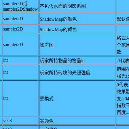
sampler2D或
不包含水面的阴影贴图
sampler2DShadow
sampler2D
ShadowMap的颜色
默认值为(
sampler2D
ShadowMap的颜色
格式为
sampler2D
噪声图
个范围在
数.
int
玩家所持物品的物品id
-1代
范围在
int
玩家所持砖块的光照强度
强光(
0代
效果影
int
雾模式
变,2
指数
百度..
vec3
雾颜色