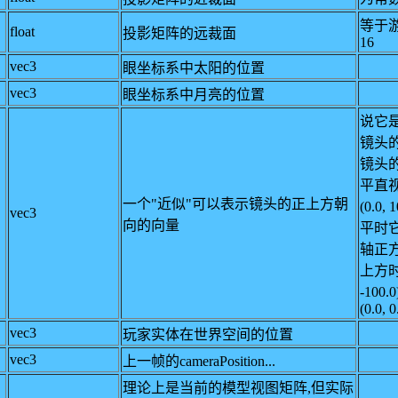
等于
float
投影矩阵的远裁面
16
vec3
眼坐标系中太阳的位置
vec3
眼坐标系中月亮的位置
说它
镜头的
镜头的
平直
一个"近似"可以表示镜头的正上方朝
(0.0,
vec3
向的向量
平时
轴正
上方时,
-10
(0.0, 0
vec3
玩家实体在世界空间的位置
vec3
上一帧的cameraPosition...
理论上是当前的模型视图矩阵,但实际