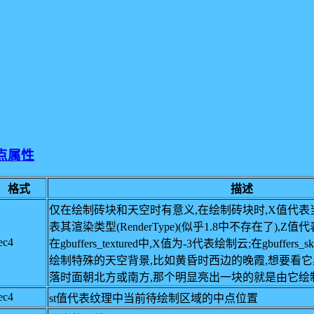
顶点属性
格式
描述
仅在绘制砖块和天空时有意义,在绘制砖块时,X值代表当
表其渲染类型(RenderType)(似乎1.8中不存在了),Z值代表
ec4
在gbuffers_textured中,X值为-3代表绘制云;在gbuffers_
绘制特殊的天空背景,比如黄昏时西边的晚霞,想要看它
落时面朝北方或南方,那个明显亮出一块的就是由它绘
ec4
st值代表纹理中当前待绘制区域的中点位置