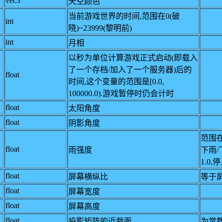
vec3
天空颜色
当前游戏世界的时间,范围在0(破
int
晓)~23999(黎明前)
int
月相
以秒为单位计算游戏正式启动(即载入
了一个存档/加入了一个服务器)后的
float
时间,这个变量的范围是[0.0,
100000.0).游戏暂停时仍会计时
float
太阳角度
float
阴影角度
范围在0
float
雨强度
下雨/
1.0
float
屏幕横纵比
等于
float
屏幕宽度
float
屏幕高度
float
投影矩阵的近裁面
为常数