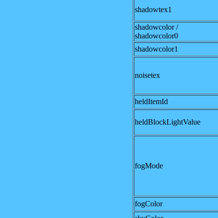
shadowtex1
shadowcolor /
shadowcolor0
shadowcolor1
noisetex
heldItemId
heldBlockLightValue
fogMode
fogColor