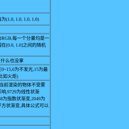
1.0, 1.0, 1.0, 1.0)
RGB,每一个分量均是一
[0.0, 1.0]之间的随机
表什么也没拿
0~15,0为不发光,15为最
比如火炬)
表当前渲染的物体不受雾
响,9729为线性状渐
048为指数状渐变,2049为
平方状渐变,具体公式可以
.