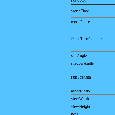
skyColor
worldTime
moonPhase
frameTimeCounter
sunAngle
shadowAngle
rainStrength
aspectRatio
viewWidth
viewHeight
near