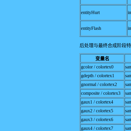
entityHurt
in
entityFlash
in
后处理与最终合成阶段特
变量名
gcolor / colortex0
sa
gdepth / colortex1
sa
gnormal / colortex2
sa
composite / colortex3
sa
gaux1 / colortex4
sa
gaux2 / colortex5
sa
gaux3 / colortex6
sa
gaux4 / colortex7
sa