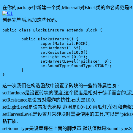
在你的package中新建一个类,Minecraft对Block类的命名规范是Blo
创建完毕后,添加这些代码.
public class BlockDiracOre extends Block {

	public BlockDiracOre() {

		super(Material.ROCK);

		setHardness(1.5f);

		setResistance(10.0f);

		setLightLevel(0.0f);

		setHarvestLevel("pickaxe", 0);

		setSoundType(SoundType.STONE);	

	}

这一次我们在构造函数中设置了砖块的一些特殊属性,如:
setHardness是设置砖块的硬度,这个硬度是相对于徒手而言的,泥土是
setResistance是设置对爆炸的抗性,石头是10.0.
setLightLevel是设置发光亮度,范围是0.0~1.0,南瓜灯,萤石和
setHarvestLevel是设置开采砖块时需要使用的工具,可以是"pick
钻石质.
setSoundType是设置踩在上面的脚步声.默认值就是SoundTy