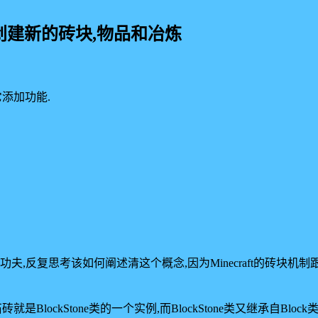
 – 创建新的砖块,物品和冶炼
它添加功能.
夫,反复思考该如何阐述清这个概念,因为Minecraft的砖块机
的石砖就是BlockStone类的一个实例,而BlockStone类又继承