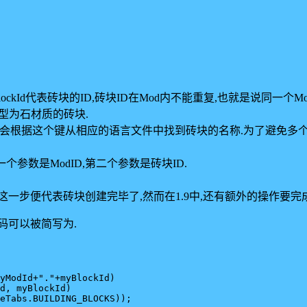
BlockId代表砖块的ID,砖块ID在Mod内不能重复,也就是说同一个
的材质类型为石材质的砖块.
在游戏中系统会根据这个键从相应的语言文件中找到砖块的名称.为了避免多
个参数,第一个参数是ModID,第二个参数是砖块ID.
(1.8之前)完成这一步便代表砖块创建完毕了,然而在1.9中,还有额外的操
代码可以被简写为.