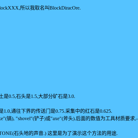
ckXXX,所以我取名叫BlockDiracOre.
0.5,石头是1.5,大部分矿石是3.0.
岩浆是1.0,通往下界的传送门是0.75.采集中的红石是0.625.
axe"(镐), "shovel"(铲子)或"axe"(斧头).后面的数值为工具
pe.STONE(石头地的声音.) 这里是为了演示这个方法的用途.