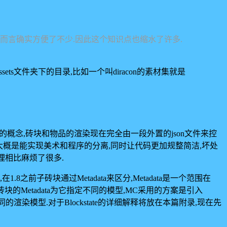
,对开发者而言确实方便了不少.因此这个知识点也缩水了许多.
sets文件夹下的目录,比如一个叫diracon的素材集就是
件的概念,砖块和物品的渲染现在完全由一段外置的json文件来控
好处大概是能实现美术和程序的分离,同时让代码更加规整简洁,坏处
理相比麻烦了很多.
子砖块通过Metadata来区分,Metadata是一个范围在
的Metadata为它指定不同的模型,MC采用的方案是引入
为它指定不同的渲染模型.对于Blockstate的详细解释将放在本篇附录,现在先