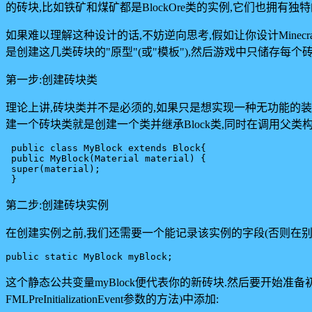
的砖块,比如铁矿和煤矿都是BlockOre类的实例,它们也拥有独特
如果难以理解这种设计的话,不妨逆向思考,假如让你设计Mine
是创建这几类砖块的"原型"(或"模板"),然后游戏中只储存每
第一步:创建砖块类
理论上讲,砖块类并不是必须的,如果只是想实现一种无功能的装
建一个砖块类就是创建一个类并继承Block类,同时在调用父类
 public class MyBlock extends Block{

 public MyBlock(Material material) {

 super(material);

第二步:创建砖块实例
在创建实例之前,我们还需要一个能记录该实例的字段(否则在别
public static MyBlock myBlock;
这个静态公共变量myBlock便代表你的新砖块.然后要开始准备初始化砖
FMLPreInitializationEvent参数的方法)中添加: