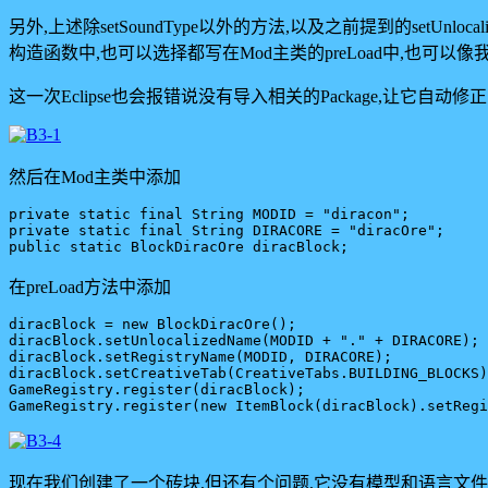
另外,上述除setSoundType以外的方法,以及之前提到的setUnloc
构造函数中,也可以选择都写在Mod主类的preLoad中,也可
这一次Eclipse也会报错说没有导入相关的Package,让它自动修正.不过需
然后在Mod主类中添加
private static final String MODID = "diracon";

private static final String DIRACORE = "diracOre";

在preLoad方法中添加
diracBlock = new BlockDiracOre();

diracBlock.setUnlocalizedName(MODID + "." + DIRACORE);

diracBlock.setRegistryName(MODID, DIRACORE);

diracBlock.setCreativeTab(CreativeTabs.BUILDING_BLOCKS)
GameRegistry.register(diracBlock);

现在我们创建了一个砖块,但还有个问题,它没有模型和语言文件