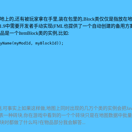
的,还有被玩家拿在手里,装在包里的,Block类仅仅是指放在地
1.9中需要开发者手动实现(FML也提供了一个自动创建的备用方案,
个ItemBlock类的实例,比如:
事实上如果这样做,地图上同时出现的几万个类的实例会把Java虚拟机爆掉的
一种砖块,你在游戏中看到的一个个砖块只是在地图数据中批量储存
时都做了什么吗?在物品部分我会解答...