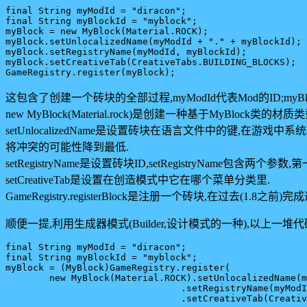
final String myModId = "diracon";

final String myBlockId = "myblock";

myBlock = new MyBlock(Material.ROCK);

myBlock.setUnlocalizedName(myModId + "." + myBlockId);

myBlock.setRegistryName(myModId, myBlockId);

myBlock.setCreativeTab(CreativeTabs.BUILDING_BLOCKS);

这包含了创建一个砖块的全部过程,myModId代表Mod的ID;my
new MyBlock(Material.rock)是创建一种基于MyBlock类
setUnlocalizedName是设置砖块在语言文件中的键,
将冲突的可能性降到最低.
setRegistryName是设置砖块ID,setRegistryName包含两
setCreativeTab是设置在创造模式中它在哪个菜单分类里.
GameRegistry.registerBlock是注册一个砖块,在过去
顺便一提,利用生成器模式(Builder,设计模式的一种),以上一堆
final String myModId = "diracon";

final String myBlockId = "myblock";

myBlock = (MyBlock)GameRegistry.register(

	new MyBlock(Material.ROCK).setUnlocalizedName(myModId+"."+myBlockId)

				.setRegistryName(myModId, myBlockId)
