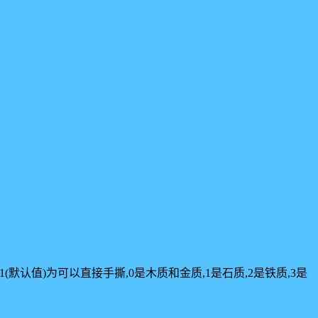
材质要求,-1(默认值)为可以直接手撕,0是木质和金质,1是石质,2是铁质,3是