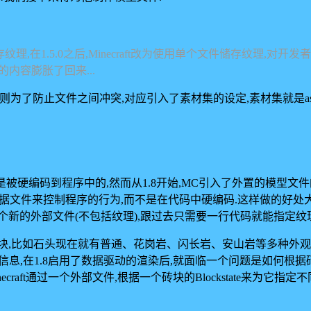
式储存纹理,在1.5.0之后,Minecraft改为使用单个文件储存纹理
内容膨胀了回来...
录内,FML则为了防止文件之间冲突,对应引入了素材集的设定,素材集就是as
代码是被硬编码到程序中的,然而从1.8开始,MC引入了外置的模型文
通过外置的数据文件来控制程序的行为,而不是在代码中硬编码.这样做的
3个新的外部文件(不包括纹理),跟过去只需要一行代码就能指定纹
石头现在就有普通、花岗岩、闪长岩、安山岩等多种外观,在1.8之前
息,在1.8启用了数据驱动的渲染后,就面临一个问题是如何根据砖块
一个封装,Minecraft通过一个外部文件,根据一个砖块的Blockstate来