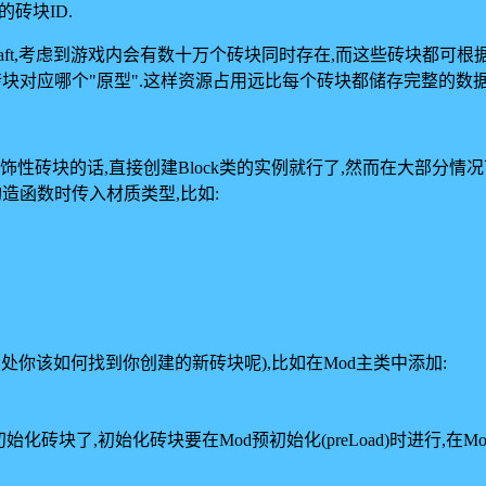
的砖块ID.
craft,考虑到游戏内会有数十万个砖块同时存在,而这些砖块都
个砖块对应哪个"原型".这样资源占用远比每个砖块都储存完整的数
饰性砖块的话,直接创建Block类的实例就行了,然而在大部分
构造函数时传入材质类型,比如:
处你该如何找到你创建的新砖块呢),比如在Mod主类中添加:
块了,初始化砖块要在Mod预初始化(preLoad)时进行,在Mod主类的