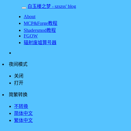
白玉楼之梦 - szszss' blog
About
MCP&Forge教程
Shadersmod教程
FGOW
辐射废墟算号器
夜间模式
关闭
打开
简繁转换
不转换
简体中文
繁体中文