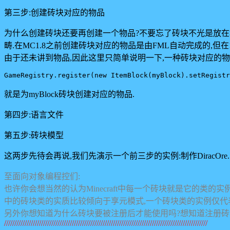
第三步:创建砖块对应的物品
为什么创建砖块还要再创建一个物品?不要忘了砖块不光是放在地上
畴.在MC1.8之前创建砖块对应的物品是由FML自动完成的,但在
由于还未讲到物品,因此这里只简单说明一下,一种砖块对应的物品是一
就是为myBlock砖块创建对应的物品.
第四步:语言文件
第五步:砖块模型
这两步先待会再说,我们先演示一个前三步的实例:制作DiracOre.
至面向对象编程控们:
也许你会想当然的认为Minecraft中每一个砖块就是它的类的实例,可
中的砖块类的实质比较倾向于享元模式,一个砖块类的实例仅代表
另外你想知道为什么砖块要被注册后才能使用吗?想知道注册砖块
///////////////////////////////////////////////////////////////////////////////////////////////////