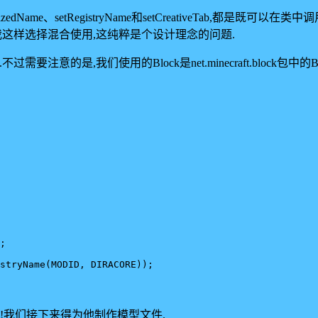
alizedName、setRegistryName和setCreativeTa
以像我这样选择混合使用,这纯粹是个设计理念的问题.
要注意的是,我们使用的Block是net.minecraft.block包中的Blo
;

!我们接下来得为他制作模型文件.