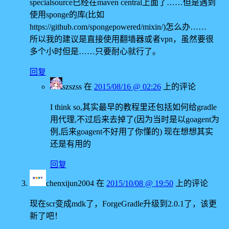
specialsource已经在maven central上面了……但是遇到
使用sponge的库(比如
https://github.com/spongepowered/mixin/)怎么办……
所以我的建议是直接使用翻墙器或者vpn，虽然要很
多个小时但是……只要耐心就行了。
回复
szszss
在
2015/08/16 @ 02:26
上的评论
I think so,其实最早的教程里还包括如何给gradle
用代理,不过后来去掉了(因为当时是以goagent为
例,后来goagent不好用了你懂的) 现在想想其实
还是有用的
回复
chenxijun2004
在
2015/10/08 @ 19:50
上的评论
现在scr变成mdk了，ForgeGradle升级到2.0.1了，该更
新了吧！