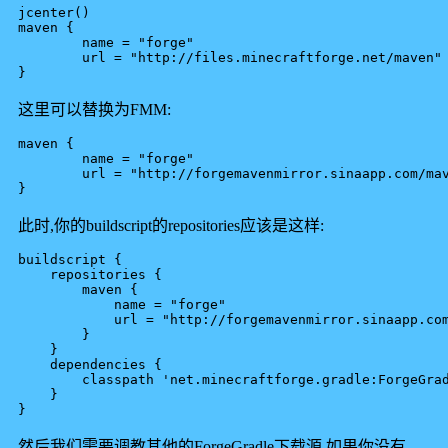
jcenter()

maven {

	name = "forge"

	url = "http://files.minecraftforge.net/maven"

这里可以替换为FMM:
maven {

	name = "forge"

	url = "http://forgemavenmirror.sinaapp.com/maven"

此时,你的buildscript的repositories应该是这样:
buildscript {

    repositories {

        maven {

            name = "forge"

            url = "http://forgemavenmirror.sinaapp.com
        }

    }

    dependencies {

        classpath 'net.minecraftforge.gradle:ForgeGrad
    }

}
然后我们需要调教其他的ForgeGradle下载源,如果你没有