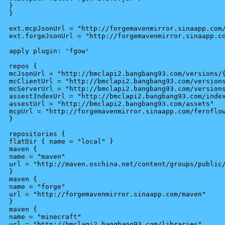
}

}

ext.mcpJsonUrl = "http://forgemavenmirror.sinaapp.com/
ext.forgeJsonUrl = "http://forgemavenmirror.sinaapp.co
apply plugin: 'fgow'

repos {

mcJsonUrl = "http://bmclapi2.bangbang93.com/versions/{
mcClientUrl = "http://bmclapi2.bangbang93.com/versions
mcServerUrl = "http://bmclapi2.bangbang93.com/versions
assestIndexUrl = "http://bmclapi2.bangbang93.com/index
assestUrl = "http://bmclapi2.bangbang93.com/assets"

mcpUrl = "http://forgemavenmirror.sinaapp.com/fernflow
}

repositories {

flatDir { name = "local" }

maven {

name = "maven"

url = "http://maven.oschina.net/content/groups/public/
}

maven {

name = "forge"

url = "http://forgemavenmirror.sinaapp.com/maven"

}

maven {

name = "minecraft"

url = "http://bmclapi2.bangbang93.com/libraries"
