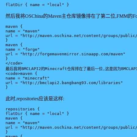
flatDir { name = "local" }
然后我将OSChina的Maven主仓库镜像排在了第二位,FMM的F
maven {

name = "maven"

url = "http://maven.oschina.net/content/groups/public/
}

maven {

name = "forge"

url = "http://forgemavenmirror.sinaapp.com/maven"

}

</code>

最后我将BMCLAPI2的Minecraft仓库排在了最后一位,这是因为BMCLA
<code>maven {

name = "minecraft"

url = "http://bmclapi2.bangbang93.com/libraries"

}
此时,repositories应该是这样:
repositories {

flatDir { name = "local" }

maven {

name = "maven"

url = "http://maven.oschina.net/content/groups/public/
}

maven {
