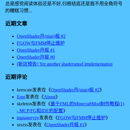
总是感觉阅读体验还是不好,归根结底还是我不用全角符号
的糟糕习惯...
近期文章
OpenShader月(nian)报 #2
FGOW与FMM停止维护
OpenShader月报 #1
OpenShader月报 #0
[新坑预告] Yet another shadersmod implementation
近期评论
kerocate
发表在《
OpenShader月(nian)报 #2
》
Eree
发表在《
About
》
skeleton
发表在《
基于FML的MinecraftMod制作教程(1)
- MCP/FG和IDE的配置
》
manageryzy
发表在《
FGOW与FMM停止维护
》
szszss
发表在《
OpenShader月报 #1
》