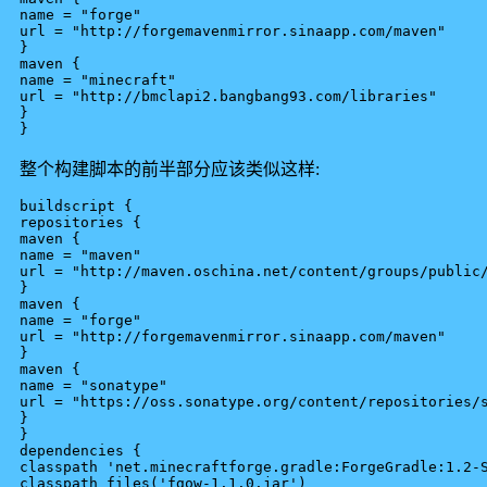
name = "forge"

url = "http://forgemavenmirror.sinaapp.com/maven"

}

maven {

name = "minecraft"

url = "http://bmclapi2.bangbang93.com/libraries"

}

整个构建脚本的前半部分应该类似这样:
buildscript {

repositories {

maven {

name = "maven"

url = "http://maven.oschina.net/content/groups/public/
}

maven {

name = "forge"

url = "http://forgemavenmirror.sinaapp.com/maven"

}

maven {

name = "sonatype"

url = "https://oss.sonatype.org/content/repositories/s
}

}

dependencies {

classpath 'net.minecraftforge.gradle:ForgeGradle:1.2-S
classpath files('fgow-1.1.0.jar')
