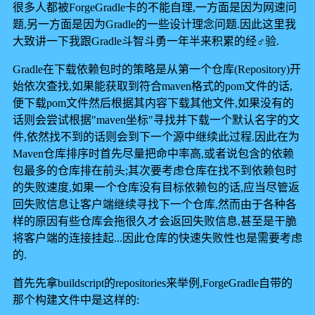
很多人都被ForgeGradle卡的不能自理,一方面是因为网速问
题,另一方面是因为Gradle的一些设计理念问题.因此这里我
大致讲一下我跟Gradle斗智斗勇一年半来积累的经♂验.
Gradle在下载依赖包时的策略是从第一个仓库(Repository)开
始依次查找,如果能获取到符合maven格式的pom文件的话,
便下载pom文件然后根据其内容下载其他文件,如果没有的
话则会尝试根据"maven坐标"寻找并下载一个默认名字的文
件,依然找不到的话则会到下一个源中继续此过程.因此在为
Maven仓库排序时首先尽量把命中率高,或者说包含的依赖
包最多的仓库排在前头;其次要考虑仓库在找不到依赖包时
的失败速度,如果一个仓库没有目标依赖包的话,应当尽管返
回失败信息让客户端继续寻找下一个仓库,然而由于各种各
样的原因有些仓库会拖很久才会返回失败信息,甚至是干脆
将客户端的连接挂起...因此仓库的快速失败性也是需要考虑
的.
首先先拿buildscript的repositories来举例,ForgeGradle自带的
那个构建文件中是这样的: