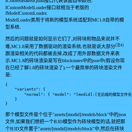
IColoredBakedQuad接口代表该面自带颜色.
ICustomModelLoader接口就相当于老版的
IModelCustomLoader.
ModelLoader类用于将新的模型系统适配到MC1.8自带的模
型系统.
然后的问题就是如何显示它们了,对砖块和物品来说并不
[注4]
难,MC1.8采用了数据驱动的渲染系统,也就是说大部分
跟渲染相关的代码都被去掉,改成了用外部数据文件来表
示.MC1.8的砖块渲染是写在blockstates中的json中(假设你现
在已经了解1.8的砖块渲染了),一个最简单的砖块渲染文件
是:
{

    "variants": {

        "normal": { "model": "[modid]:[无后缀的模型文件名]
    }

那个模型文件是个位于"assets/[modid]/models/block"中的json
文件,如果我们想把一个B3D模型作为砖块模型的话,就把那
个B3D文件置于"assets/[modid]/models/block"中,然后在砖块