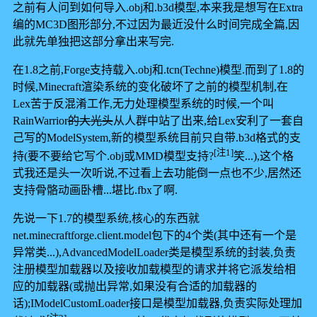
之前有人问到如何导入.obj和.b3d模型,本来我是想写在Extra
编的MC3D图形部分,不过因为最近没什么时间完成全篇,因
此就先单独把这部分拿出来写完.
在1.8之前,Forge支持载入.obj和.tcn(Techne)模型.而到了1.8的
时候,Minecraft渲染系统的变化破坏了之前的模型机制,在
Lex苦于反混淆工作,无力处理模型系统的时候,一个叫
RainWarrior
的大光头
从人群中站了出来,给Lex安利了一套自
己写的ModelSystem,新的模型系统目前只自带.b3d格式的支
[注1]
持(要不要给它写个.obj或MMD模型支持?
笑...),这个格
式我还是头一次听说,不过看上去功能倒一点也不少,居然还
支持骨骼动画卧槽...堪比.fbx了啊.
先说一下1.7的模型系统,核心的东西就
net.minecraftforge.client.model包下的4个类(其中还有一个是
异常类...),AdvancedModelLoader类是模型系统的封装,负责
注册模型加载器以及接收加载模型的请求并将它派发给相
应的加载器(或抛出异常,如果没有合适的加载器的
话);IModelCustomLoader接口是模型加载器,负责实际处理加