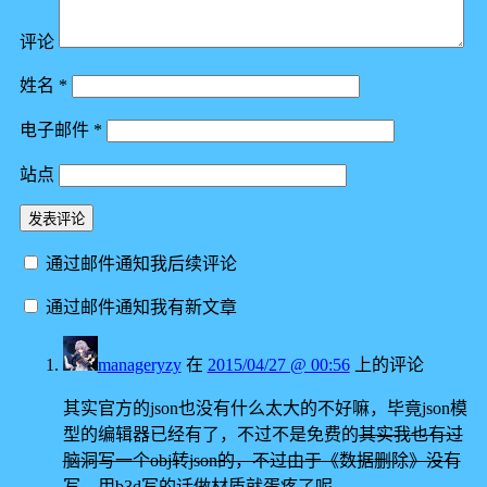
评论
姓名
*
电子邮件
*
站点
通过邮件通知我后续评论
通过邮件通知我有新文章
manageryzy
在
2015/04/27 @ 00:56
上的评论
其实官方的json也没有什么太大的不好嘛，毕竟json模
型的编辑器已经有了，不过不是免费的
其实我也有过
脑洞写一个obj转json的，不过由于《数据删除》没有
写
。用b3d写的话做材质就蛋疼了呢