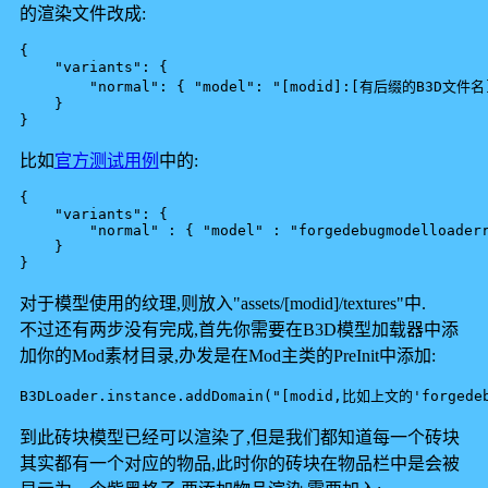
的渲染文件改成:
{

    "variants": {

        "normal": { "model": "[modid]:[有后缀的B3D文件名]
    }

比如
官方测试用例
中的:
{

    "variants": {

        "normal" : { "model" : "forgedebugmodelloaderr
    }

对于模型使用的纹理,则放入"assets/[modid]/textures"中.
不过还有两步没有完成,首先你需要在B3D模型加载器中添
加你的Mod素材目录,办发是在Mod主类的PreInit中添加:
B3DLoader.instance.addDomain("[modid,比如上文的'forgedeb
到此砖块模型已经可以渲染了,但是我们都知道每一个砖块
其实都有一个对应的物品,此时你的砖块在物品栏中是会被