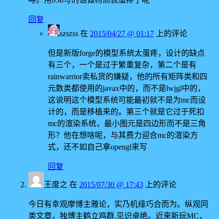
回复
szszss
在
2015/04/27 @ 01:17
上的评论
但是新版forge的模型系统太蛋疼，设计的缺点
有三个，一个是过于繁重复杂，第二个是有
rainwarrior卖私货的嫌疑，他的所有矩阵类和四
元数类都使用的javax中的，而不是lwjgl中的，
这说明这个模型系统可能最初就不是为mc而设
计的，而是移植来的。第三个就是它过于死扣
mc的渲染系统，最小图元是四边形而不是三角
形？他在想啥呢，与其费力迎合mc的渲染方
式，还不如自己拿opengl来写
回复
王度之
在
2015/07/30 @ 17:43
上的评论
今日有幸观摩博主雅论，实乃机缘巧合而为。纵观同
类文章，独博主鹤立鸡群.见识卓绝。近来新玩MC，