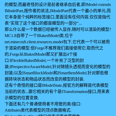
的模型;而最奇怪的设计是前者继承自后者,即IModel extends
IModelPart,按作者的说法,IModelPart代表一个最小的单元,而
它本身是个纯粹的标签接口,里面没有任何内容,仅仅是指代
表"实现了这个接口的都是模型的一部分"...
那么什么是一个数据已经被传入显存,随时可以渲染的模型?
MC1.8自带了一个IBakedModel类,位于
net.minecraft.client.resources.model包下,它代表一个可以被用
于渲染的模型.但Forge不推荐我们直接使用它,取而代之
的,Forge从IBakedModel那又扩展出4个接
口:IFlexibleBakedModel,一个补充了泛型的封
装;IPerspectiveAwareModel,针对随镜头透视而变化的模型的
封装;以及ISmartBlockModel和ISmartItemModel,针对那些根
据砖块状态和物品状态而改变的模型的封装.
还有个奇怪的接口是IModelState,按官方的解释是代表模型
当前的状态...跟它相关的有个是ITransformation接口,用来表
示模型的位置变换.
下面还有几个普通使用者不用管的类/接口:
Attributes类代表模型的顶点数据格式.