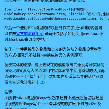
显示为一个紫黑格子,要添加物品渲染,需要加入:
Item item = Item.getItemFromBlock([砖块实例]);

ModelBakery.addVariantName(item, "[modid]:[模型文件,比如u
然后一个使用B3D模型的砖块便制作完了,更详细的内容可
以参照
官方的测试用例
,里面还包括了如何使用metadata...不
对,blockstate来改变模型.
制作一个使用模型的物品和上文的为砖块的物品设置模型
的方式相同,只不过将item换成物品的实例即可.
至于实体的渲染...看上去现在的模型系统完全没考虑实体的
渲染...如果真有人关心如何在实体渲染中使用模型的话我再
去研究一下 (╱ロ゜)╱ (当然如果你知道怎么弄的话也可以
留言告诉我让我补上:D)
注释:
[1]支持MMD模型的Forge:说起来还有个黑历史,当初我还脑
子发热想给Forge写个.pmd模型格式的扩展,不过被ici2cc及