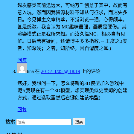
越发感觉其前途远大，可纳万千创意于其中，故而有
意入坑。然而因我资源材料不知从何征求，而迷失多
日。今见博主文章精萃，不觉浏览一通，心得颇丰，
甚是感激。我自认为,MC趣味虽强，画质是硬伤。其
渲染模式正是我所求知。而汝久临MC，相必自有见
解。日后若有疑问，还请博主多多指教. -- 王度之.(度
者，知深浅；之者，知所终，因自谓度之耳.)
回复
tina
在
2015/11/05 @ 18:19
上的评论
您好，我想问一下，怎么将新的3D模型加入游戏中
呢?(我现在有一个3D模型，想实现类似史莱姆的创建
方式，通过选取蛋然后右键创建该模型)
回复
搜索