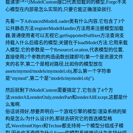
[注2]
载请求
;IModelCustom接口代表加载到的模型,Forge不关
心模型在内部是怎么实现的,只要它能正确渲染就行.
先看一下AdvancedModelLoader类有什么内容,它包含了3个
公共静态方法:registerModelHandler方法用来注册模型加载
器,普通使用者可以无视它;getSupportedSuffixes方法查询支
持载入什么后缀名的模型;关键在于loadModel方法,它用来载
入模型,它的参数是一个ResourceLocation,代表模型的位置,
直接使用2个参数的构造函数创建即可(第一个是资源文件
夹的名字,第二个是相对路径,比如你的模型放在
assets/mymod/models/mymodel.obj,那么第一个字符串
是"mymod",第二个是"models/mymodel.obj").
然后就剩下IModelCustom需要搞定了,它包含了4个方
法:renderAll,renderOnly,renderPart和renderAllExcept,这都是什
么鬼啊.
俗话说得好,想要弄明白一个游戏引擎的模型/渲染系统的架
构是怎么/为什么设计的,那就去研究它的首选模型格
式,WavefrontObject和Techne都支持将一个模型分组成子模
型,因此也不奇怪为什么Forge的模型系统被设计为支持分组