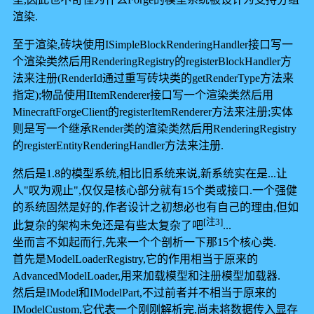
渲染.
至于渲染,砖块使用ISimpleBlockRenderingHandler接口写一
个渲染类然后用RenderingRegistry的registerBlockHandler方
法来注册(RenderId通过重写砖块类的getRenderType方法来
指定);物品使用IItemRenderer接口写一个渲染类然后用
MinecraftForgeClient的registerItemRenderer方法来注册;实体
则是写一个继承Render类的渲染类然后用RenderingRegistry
的registerEntityRenderingHandler方法来注册.
然后是1.8的模型系统,相比旧系统来说,新系统实在是...让
人"叹为观止",仅仅是核心部分就有15个类或接口.一个强健
的系统固然是好的,作者设计之初想必也有自己的理由,但如
[注3]
此复杂的架构未免还是有些太复杂了吧
...
坐而言不如起而行,先来一个个剖析一下那15个核心类.
首先是ModelLoaderRegistry,它的作用相当于原来的
AdvancedModelLoader,用来加载模型和注册模型加载器.
然后是IModel和IModelPart,不过前者并不相当于原来的
IModelCustom,它代表一个刚刚解析完,尚未将数据传入显存