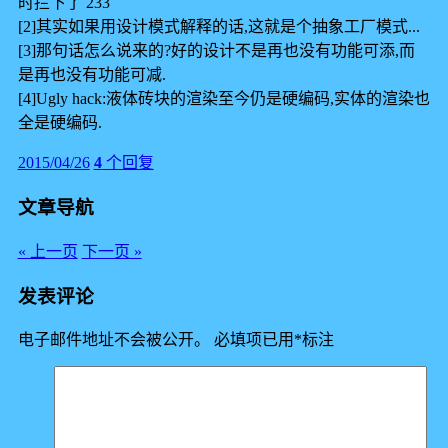
时拦下了 233
[2]其实如果用设计模式解释的话,这就是个抽象工厂模式...
[3]那句话怎么说来的?好的设计不是再也没有功能可添,而
是再也没有功能可减.
[4]Ugly hack:液体砖块的渲染至今仍是硬编码,实体的渲染也
全是硬编码.
2015/04/26
4
个回复
文章导航
« 上一页
下一页 »
发表评论
电子邮件地址不会被公开。
必填项已用
*
标注