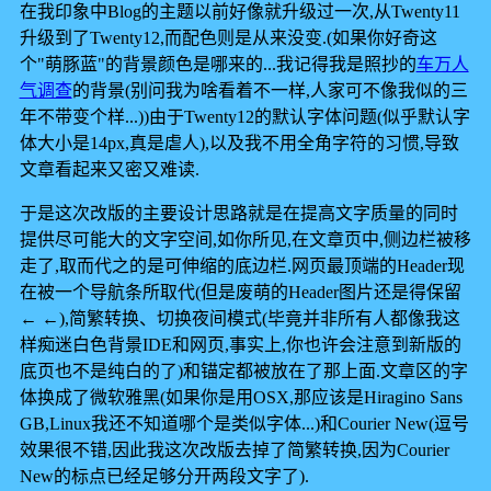
在我印象中Blog的主题以前好像就升级过一次,从Twenty11
升级到了Twenty12,而配色则是从来没变.(如果你好奇这
个"萌豚蓝"的背景颜色是哪来的...我记得我是照抄的
车万人
气调查
的背景(别问我为啥看着不一样,人家可不像我似的三
年不带变个样...))由于Twenty12的默认字体问题(似乎默认字
体大小是14px,真是虐人),以及我不用全角字符的习惯,导致
文章看起来又密又难读.
于是这次改版的主要设计思路就是在提高文字质量的同时
提供尽可能大的文字空间,如你所见,在文章页中,侧边栏被移
走了,取而代之的是可伸缩的底边栏.网页最顶端的Header现
在被一个导航条所取代(但是废萌的Header图片还是得保留
← ←),简繁转换、切换夜间模式(毕竟并非所有人都像我这
样痴迷白色背景IDE和网页,事实上,你也许会注意到新版的
底页也不是纯白的了)和锚定都被放在了那上面.文章区的字
体换成了微软雅黑(如果你是用OSX,那应该是Hiragino Sans
GB,Linux我还不知道哪个是类似字体...)和Courier New(逗号
效果很不错,因此我这次改版去掉了简繁转换,因为Courier
New的标点已经足够分开两段文字了).