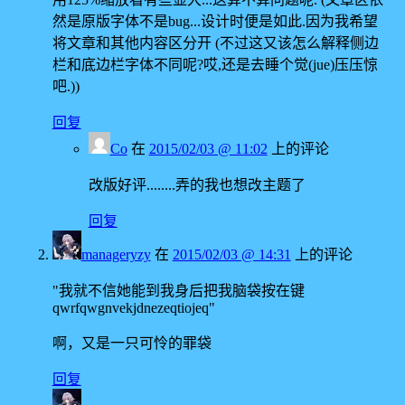
然是原版字体不是bug...设计时便是如此.因为我希望
将文章和其他内容区分开 (不过这又该怎么解释侧边
栏和底边栏字体不同呢?哎,还是去睡个觉(jue)压压惊
吧.))
回复
Co
在
2015/02/03 @ 11:02
上的评论
改版好评........弄的我也想改主题了
回复
manageryzy
在
2015/02/03 @ 14:31
上的评论
"我就不信她能到我身后把我脑袋按在键
qwrfqwgnvekjdnezeqtiojeq"
啊，又是一只可怜的罪袋
回复