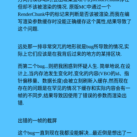
但却不该被渲染的情况. 原版MC中通过一个
RenderChunk中的标记来判断是否该被渲染,而我在编
写渲染参数缓存时没能正确缓存这个属性,结果导致了
这个问题.
远处那一排非常突兀的地形就是bug所导致的情况,实
际上它们应该是在我背后过来的地方的某排区块.
而第二个bug...则把我困惑到怀疑人生. 简单地说,在设
计上,当内存池发生变化时,变化的内容(VBO的id、指
针偏移量、数据长度)会被立刻刷新入缓存,然而现在
存在的问题是在罕见的情况下缓存和实际内容会有一
帧的不同步,结果导致因使用了错误的参数而渲染出
错.
出错的一帧的截屏
这个bug一直到现在我都没能解决...最近倒是想出了一