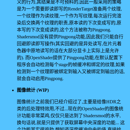
义的行为,其结果是不可预料的,因此一般采用的策略
是为一个需要即读即写的RenderTarget准备两个纹理,
一个纹理作为读纹理,一个作为写纹理,每次运行完渲
染后交换两个纹理的职责,原本读的下次变成写的,原
本写的下次变成读的,这个方法被称为Pingpong.
Shadersmod没有提供Pingpong功能,因此我们只能自行
回避即读即写操作(其实回避的是异处读写,在片元着
色器中原地读写的话在大部分显卡上实际上是允许
的). 而OpenShader提供了Pingpong功能,在默认配置下
程序会自动检测每个stage的帧缓冲和绑定的纹理,如果
检测到一个纹理即被绑定到输入又被绑定到输出的话,
就会自动启用Pingpong.
图像统计 (WIP)
图像统计之前我们已经介绍过了,主要是给像HDR之
类的后处理特效用,不过...现在的OpenShader的图像统
计功能非常菜鸡,仅仅只是达到了Shadersmod的水平,
换句话说,就是只提供了获取屏幕中央深度的功能... 这
个功能其实很鸡肋,想知道深度缓冲中央的值,直接给