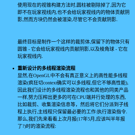
使用现在的视锥构建方法时,圆柱被剔除掉了,因为它
即不在玩家视线内,也不会给玩家视线内的物体贡献阴
影,然而方块仍然会被渲染,尽管它不会贡献阴影.
最终目标是制作一个这样的裁剪体,保留下的物体只有
圆锥 - 它会给玩家视线内贡献阴影,以及棱角球 - 它在
玩家视线内.
重新设计的多线程渲染流程
显然,在OpenGL中不会有真正意义上的高性能多线程
渲染(疯狂切context确实可以多线程,但它不够高性能),
因此我们设计的多线程渲染流程也和其他的同类产品
一样,努力压榨出更多的可在CPU端并行处理的东西,
比如裁剪、收集渲染信息等，然后将它们分派到子线
程上执行,主线程只保留最必要的工作:执行渲染指令.
那么,我们先来看看上次月报(17年5月,应该叫半年报
了?)时的渲染流程: