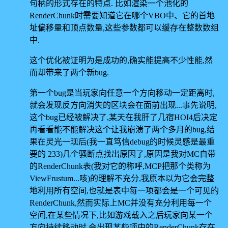
句柄的形式存在的特点. 比如渲染一个池化的
RenderChunk时需要知道它在哪个VBO中、它的首地
址偏移量和顶点数量,这些参数都可以缓存在整数数组
中.
这个优化被证明为是成功的,确实能提高不少性能,然
而却带来了两个新bug.
第一个bug是当玩家向任意一个方向移动一定距离时,
就会发现反方向消失的区块会在面前出现...事先说明,
这个bug已经被解决了,某天在我肝了几宿HOI4后决定
再看看能不能解决这个让我崩溃了两个多月的bug,结
果在灵光一现后(我一直笃信debug的时候灵感是最重
要的 233)几个骚断点找出原因了,原因是我对MC自带
的RenderChunk表(我对它的称呼,MCP把那个类称为
ViewFrustum...咳)的理解不充分,我原本以为它会完整
地利用所有空间,也就是表中每一项都会是一个可见的
RenderChunk,然而实际上MC并没有充分利用每一个
空间,在某些情况下,比如游戏载入之后玩家向某一个
方向持续移动时,会出现某些项中的RenderChunk存在