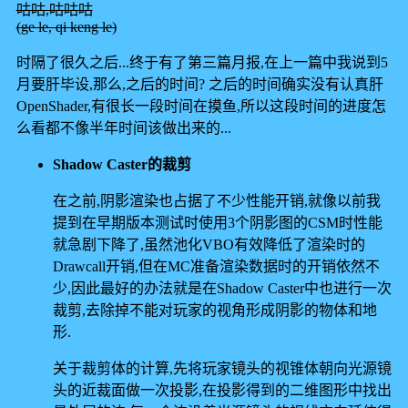
咕咕,咕咕咕
(ge le, qi keng le)
时隔了很久之后...终于有了第三篇月报,在上一篇中我说到5
月要肝毕设,那么,之后的时间? 之后的时间确实没有认真肝
OpenShader,有很长一段时间在摸鱼,所以这段时间的进度怎
么看都不像半年时间该做出来的...
Shadow Caster的裁剪
在之前,阴影渲染也占据了不少性能开销,就像以前我
提到在早期版本测试时使用3个阴影图的CSM时性能
就急剧下降了,虽然池化VBO有效降低了渲染时的
Drawcall开销,但在MC准备渲染数据时的开销依然不
少,因此最好的办法就是在Shadow Caster中也进行一次
裁剪,去除掉不能对玩家的视角形成阴影的物体和地
形.
关于裁剪体的计算,先将玩家镜头的视锥体朝向光源镜
头的近裁面做一次投影,在投影得到的二维图形中找出