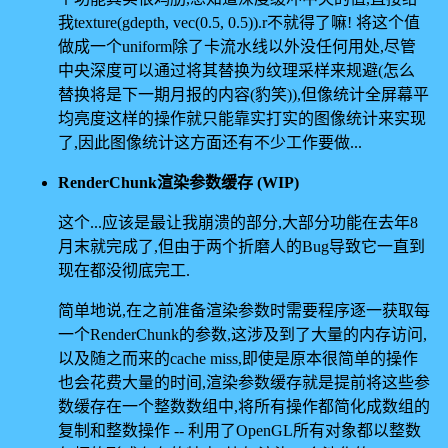
我texture(gdepth, vec(0.5, 0.5)).r不就得了嘛! 将这个值
做成一个uniform除了卡流水线以外没任何用处,尽管
中央深度可以通过将其替换为纹理采样来规避(怎么
替换将是下一期月报的内容(豹笑)),但像统计全屏幕平
均亮度这样的操作就只能靠实打实的图像统计来实现
了,因此图像统计这方面还有不少工作要做...
RenderChunk渲染参数缓存 (WIP)
这个...应该是最让我崩溃的部分,大部分功能在去年8
月末就完成了,但由于两个折磨人的Bug导致它一直到
现在都没彻底完工.
简单地说,在之前准备渲染参数时需要程序逐一获取每
一个RenderChunk的参数,这涉及到了大量的内存访问,
以及随之而来的cache miss,即使是原本很简单的操作
也会花费大量的时间,渲染参数缓存就是提前将这些参
数缓存在一个整数数组中,将所有操作都简化成数组的
复制和整数操作 -- 利用了OpenGL所有对象都以整数