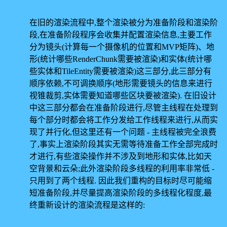
在旧的渲染流程中,整个渲染被分为准备阶段和渲染阶
段,在准备阶段程序会收集并配置渲染信息,主要工作
分为镜头(计算每一个摄像机的位置和MVP矩阵)、地
形(统计哪些RenderChunk需要被渲染)和实体(统计哪
些实体和TileEntity需要被渲染)这三部分,此三部分有
顺序依赖,不可调换顺序(地形需要镜头的信息来进行
视锥裁剪,实体需要知道哪些区块要被渲染). 在旧设计
中这三部分都会在准备阶段进行,尽管主线程在处理到
每个部分时都会将工作分发给工作线程来进行,从而实
现了并行化,但这里还有一个问题 - 主线程被完全浪费
了,事实上渲染阶段其实无需等待准备工作全部完成时
才进行,有些渲染操作并不涉及到地形和实体,比如天
空背景和云朵;此外渲染阶段多线程的利用率非常低 -
只用到了两个线程. 因此我们重构的目标时尽可能缩
短准备阶段,并尽量提高渲染阶段的多线程化程度,最
终重新设计的渲染流程是这样的: