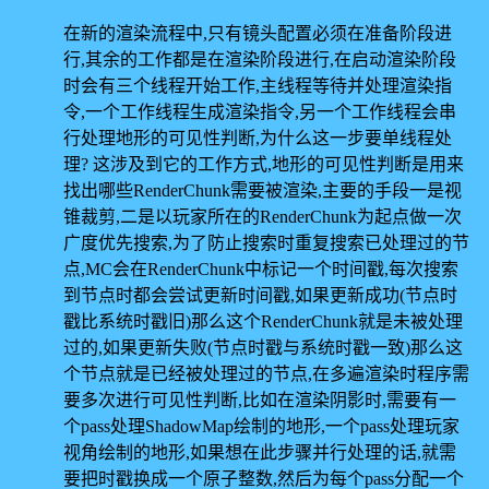
在新的渲染流程中,只有镜头配置必须在准备阶段进
行,其余的工作都是在渲染阶段进行,在启动渲染阶段
时会有三个线程开始工作,主线程等待并处理渲染指
令,一个工作线程生成渲染指令,另一个工作线程会串
行处理地形的可见性判断,为什么这一步要单线程处
理? 这涉及到它的工作方式,地形的可见性判断是用来
找出哪些RenderChunk需要被渲染,主要的手段一是视
锥裁剪,二是以玩家所在的RenderChunk为起点做一次
广度优先搜索,为了防止搜索时重复搜索已处理过的节
点,MC会在RenderChunk中标记一个时间戳,每次搜索
到节点时都会尝试更新时间戳,如果更新成功(节点时
戳比系统时戳旧)那么这个RenderChunk就是未被处理
过的,如果更新失败(节点时戳与系统时戳一致)那么这
个节点就是已经被处理过的节点,在多遍渲染时程序需
要多次进行可见性判断,比如在渲染阴影时,需要有一
个pass处理ShadowMap绘制的地形,一个pass处理玩家
视角绘制的地形,如果想在此步骤并行处理的话,就需
要把时戳换成一个原子整数,然后为每个pass分配一个