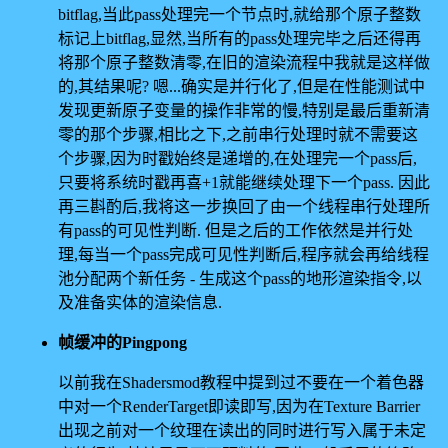
bitflag,当此pass处理完一个节点时,就给那个原子整数
标记上bitflag,显然,当所有的pass处理完毕之后还得再
将那个原子整数清零,在旧的渲染流程中我就是这样做
的,其结果呢? 嗯...确实是并行化了,但是在性能测试中
发现更新原子变量的操作非常的慢,特别是最后重新清
零的那个步骤,相比之下,之前串行处理时就不需要这
个步骤,因为时戳始终是递增的,在处理完一个pass后,
只要将系统时戳再喜+1就能继续处理下一个pass. 因此
再三斟酌后,我将这一步换回了由一个线程串行处理所
有pass的可见性判断. 但是之后的工作依然是并行处
理,每当一个pass完成可见性判断后,程序就会再给线程
池分配两个新任务 - 生成这个pass的地形渲染指令,以
及准备实体的渲染信息.
帧缓冲的Pingpong
以前我在Shadersmod教程中提到过不要在一个着色器
中对一个RenderTarget即读即写,因为在Texture Barrier
出现之前对一个纹理在读出的同时进行写入属于未定