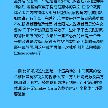
最外层的边,每一个边沿着光源镜头的视线方向延伸得
到面后,这些面就成了构成裁剪体的裁面.在这个裁剪
体范围之内的物体大部分都能对玩家视角内行成阴影.
如果说还有什么不完善的话,主要是刚才得到的裁剪体
不包括近裁面和远裁面,对太阳光来说近裁面是没有必
要的,而不计算远裁面就导致了一些本来不会贡献阴影
的物体也被渲染了,会增加一些不必要的开销,一个未
来的改进是选择玩家镜头的视锥体中,正面朝向光源的
那些裁剪面,用这些裁面再做一次裁剪,就能去除掉那
些false positive了.
举例,比如如果这张图是一个渲染场景,中间高亮的橙
色椎体是玩家镜头的视锥体,左上方为环境光源及其方
向,圆锥、圆柱、棱角球和方块分别是4个可渲染的物
体,那么在无Shadow Caster的裁剪时,这4个物体全部需
要渲染.