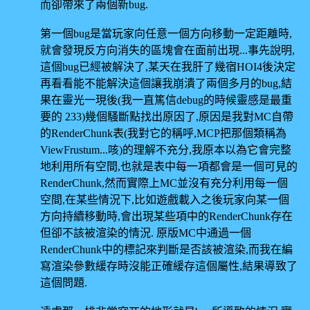
而卻帶來了兩個新bug.
第一個bug是當玩家向任意一個方向移動一定距離時,
就會發現反方向消失的區塊會在面前出現...事先說明,
這個bug已經被解決了,某天在我肝了幾宿HOI4後決定
再看看能不能解決這個讓我崩潰了兩個多月的bug,結
果在靈光一現後(我一直篤信debug的時候靈感是最重
要的 233)幾個騷斷點找出原因了,原因是我對MC自帶
的RenderChunk表(我對它的稱呼,MCP把那個類稱為
ViewFrustum...咳)的理解不充分,我原本以為它會完整
地利用所有空間,也就是表中每一項都會是一個可見的
RenderChunk,然而實際上MC並沒有充分利用每一個
空間,在某些情況下,比如遊戲載入之後玩家向某一個
方向持續移動時,會出現某些項中的RenderChunk存在
但卻不該被渲染的情況. 原版MC中通過一個
RenderChunk中的標記來判斷是否該被渲染,而我在編
寫渲染參數緩存時沒能正確緩存這個屬性,結果導致了
這個問題.