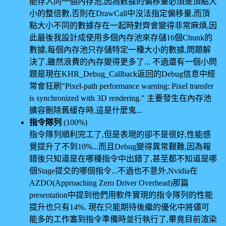
能存入同一個內存池,因為數據的偏移量必須是頂點大
小的整倍數,否則在DrawCall中沒法指定偏移量,而頂
點大小不同的數據存在一起時對齊會變得非常麻煩,因
此最後我設計成使用多個內存池來存儲16個Chunk的
數據,每個內存池只存儲特定一種大小的數據,問題解
決了,雖然浪費的內存變得更多了... 不過還有一個小問
題是現在KHR_Debug_Callback返回的Debug信息中經
常會狂刷"Pixel-path performance warning: Pixel transfer
is synchronized with 3D rendering." 主要發生在內存池
擴容刪除舊緩存時,這是什麼鬼...
指令隊列
(100%)
指令隊列順利完工了,但是表現的卻不是很好,性能感
覺提升了不到10%...而且Debug變得異常艱難,因為報
錯後只知道是在哪種指令中出錯了,甚至都不知道是哪
個Stage提交的哪個指令...不過也不意外,Nvidia在
AZDO(Approaching Zero Driver Overhead)那篇
presentation中提到他們用軟件實現的指令隊列的性能
提升也只有14%. 現在只能期待後繼的優化中將儘可
能多的工作塞到指令準備時並行執行了,畢竟目前渲染