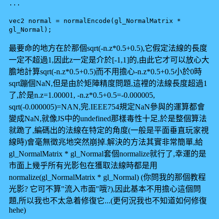
...
vec2 normal = normalEncode(gl_NormalMatrix *
gl_Normal);
最要命的地方在於那個sqrt(-n.z*0.5+0.5),它假定法線的長度
一定不超過1,因此z一定是介於[-1,1]的,由此它才可以放心大
膽地計算sqrt(-n.z*0.5+0.5)而不用擔心-n.z*0.5+0.5小於0時
sqrt蹦個NaN,但是由於矩陣精度問題,這裡的法線長度超過1
了,於是n.z=1.00001, -n.z*0.5+0.5=-0.000005,
sqrt(-0.000005)=NAN,完.IEEE754規定NaN參與的運算都會
變成NaN,就像JS中的undefined那樣毒性十足,於是整個算法
就跪了,編碼出的法線在特定的角度(一般是平面垂直玩家視
線時)會毫無徵兆地突然崩掉.解決的方法其實非常簡單,給
gl_NormalMatrix * gl_Normal套個normalize就行了,幸運的是
市面上幾乎所有光影包在獲取法線時都是用
normalize(gl_NormalMatrix * gl_Normal) (你問我的那個教程
光影? 它可不算"流入市面"哦?),因此基本不用擔心這個問
題,所以我也不太急着修復它...(更何況我也不知道如何修復
hehe)