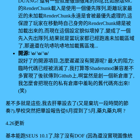
DUANG! 還有一些就是徹頭徹尾的Bug,比如原版MC
的RenderChunk載入是使用一個優先隊列,距離玩家最
近的未加載RenderChunk永遠是會被最優先處理的,這
保證了玩家在移動時自己身旁的RenderChunk總是被
加載出來的,而現在這個設定貌似壞掉了,變成了一個
先入先出隊列,結果就是當玩家都已經跑進未加載區域
了,那邊還在吭哧吭哧地加載舊區塊...
開源! \o/ \o/ \o/
說好了的開源項目,怎麼遲遲沒有開源呢? 最大的阻力:
臨時代碼已經被消滅了,我打算等Shadersmod兼容差不
多實現了後就傳到Github上,啊當然是創一個新倉庫了,
我怎麼會把現在的私有倉庫中羞恥的舊代碼亮出來!
(笑)
差不多就是這些,我去肝畢設去了(又是棄坑一段時間的節
奏?),學校突然把畢設報告從6月提到了5月,藥丸藥丸啊 ?
4.26更新
基本能跑SEUS 10.1了,除了沒有DOF (因為還沒實現圖像統