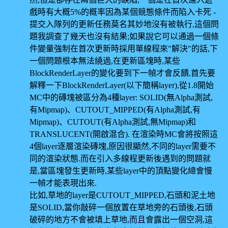
戲時有大概5%的概率因為某個競態條件而陷入卡死 -
提交入隊列的更新任務莫名其妙地沒有被執行,這個問
題我調查了幾天也沒有結果;如果說它可以通過一個條
件變量強制在首次更新時採用單線程來"解決"的話,下
一個問題根本無法繞過,在更新區塊時,某些
BlockRenderLayer的變化要到下一幀才會反饋,首先要
解釋一下BlockRenderLayer(以下簡稱layer),從1.8開始
MC中的磚塊被區分為4種layer: SOLID(無Alpha測試,
有Mipmap)、CUTOUT_MIPPED(有Alpha測試,有
Mipmap)、CUTOUT(有Alpha測試,無Mipmap)和
TRANSLUCENT(開啟混合). 在渲染時MC會將按照這
4個layer逐層渲染磚塊,原因很顯然,不同的layer需要不
同的渲染狀態.而在引入多線程更新後遇到的問題就
是,當區塊發生更新時,某些layer中的頂點變化總會慢
一幀才能表現出來.
比如,草地的layer是CUTOUT_MIPPED,石頭和泥土地
是SOLID,當你敲碎一個放置在草地旁的石頭後,石頭
破碎的地方不會被填上草地,而且會露出一個空洞,這