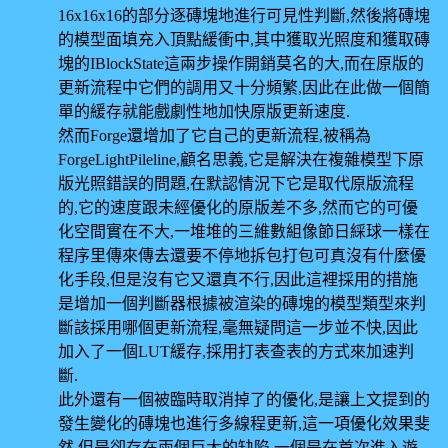
16x16x16的部分逐磚塊地進行可見性判斷,然後將磚塊
的模型面填充入頂點緩衝中,其中獲取光照度和獲取磚
塊的IBlockState這兩步操作開銷莫名的大,而在原版的
更新流程中它們的調用又十分頻繁,因此在此做一個簡
單的緩存就能戲劇性地加快原版更新速度.
然而Forge還增加了它自己的更新流程,被稱為
ForgeLightPileline,顧名思義,它是解決在複雜模型下原
版光照錯誤的問題,在默認情況下它是取代原版流程
的,它的速度跟未經優化的原版差不多,然而它的可優
化空間實在不大,一堆堆的三維數組像節日綵球一樣在
程序里傳來傳去還要不停地拆包打包可真沒有什麼優
化手段,但是沒有它又還真不行,因此這裡採用的措施
是增加一個判斷器根據被渲染的磚塊的模型類型來判
斷該採用哪個更新流程,毫無疑問這一步並不快,因此
加入了一個LUT緩存,採用打表查表的方式來加速判
斷.
此外還有一個被臨時取消掉了的優化,是讓上文提到的
發生變化的磚塊也進行多線程更新,這一項優化效果斐
然,但是卻存在兩個巨大的缺陷,一個是在首次進入遊