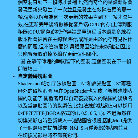
個空洞直到下一幀時才會補上,然而奇怪的是設斷點會
發現更新只發生了一次並且是發生在敲碎石頭的那一
幀,這難以解釋為何一次更新的效果直到下一幀才會生
效,在更新完畢後將數據從客戶端(CPU/內存)上傳到服
務器(GPU/顯存)的操作無論是單線程版本還是多線程
版本都會被留在主線程進行,或許是由於內存可見性什
麼的問題,但不管怎麼說,具體原因始終未能確定,因此
只能暫時取消掉多線程更新這個優化.
圖:在擊碎磚塊的瞬間留下的空洞,這個空洞在下一幀
即被填上了
自定義磚塊貼圖
Shadersmod增加了法線貼圖"_N"和高光貼圖"_S"兩種
額外的磚塊貼圖,現在OpenShader也完成了新增磚塊貼
圖的功能了,開發者可以自定義要載入的貼圖的後綴名
以及當無貼圖時的默認值,比如法線的默認值可以採用
0xFF7F7FFF(BGRA格式的(1, 0.5, 0.5, 1)). 不過顯然在
切換光影包時重新載入一遍貼圖會很慢,因此Mod提供
了一個選項是提前緩存_N和_S兩種後綴的貼圖並且
在切換光影包時不卸載它們.