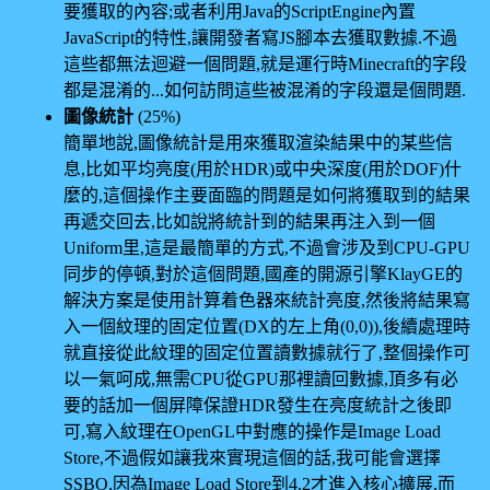
要獲取的內容;或者利用Java的ScriptEngine內置
JavaScript的特性,讓開發者寫JS腳本去獲取數據.不過
這些都無法迴避一個問題,就是運行時Minecraft的字段
都是混淆的...如何訪問這些被混淆的字段還是個問題.
圖像統計
(25%)
簡單地說,圖像統計是用來獲取渲染結果中的某些信
息,比如平均亮度(用於HDR)或中央深度(用於DOF)什
麼的,這個操作主要面臨的問題是如何將獲取到的結果
再遞交回去,比如說將統計到的結果再注入到一個
Uniform里,這是最簡單的方式,不過會涉及到CPU-GPU
同步的停頓,對於這個問題,國產的開源引擎KlayGE的
解決方案是使用計算着色器來統計亮度,然後將結果寫
入一個紋理的固定位置(DX的左上角(0,0)),後續處理時
就直接從此紋理的固定位置讀數據就行了,整個操作可
以一氣呵成,無需CPU從GPU那裡讀回數據,頂多有必
要的話加一個屏障保證HDR發生在亮度統計之後即
可,寫入紋理在OpenGL中對應的操作是Image Load
Store,不過假如讓我來實現這個的話,我可能會選擇
SSBO,因為Image Load Store到4.2才進入核心擴展,而