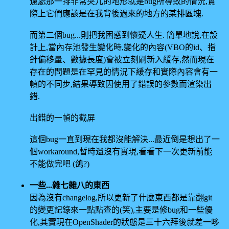
遠處那一排非常突兀的地形就是bug所導致的情況,實
際上它們應該是在我背後過來的地方的某排區塊.
而第二個bug...則把我困惑到懷疑人生. 簡單地說,在設
計上,當內存池發生變化時,變化的內容(VBO的id、指
針偏移量、數據長度)會被立刻刷新入緩存,然而現在
存在的問題是在罕見的情況下緩存和實際內容會有一
幀的不同步,結果導致因使用了錯誤的參數而渲染出
錯.
出錯的一幀的截屏
這個bug一直到現在我都沒能解決...最近倒是想出了一
個workaround,暫時還沒有實現,看看下一次更新前能
不能做完吧 (鴿?)
一些...雜七雜八的東西
因為沒有changelog,所以更新了什麼東西都是靠翻git
的變更記錄來一點點查的(笑),主要是修bug和一些優
化,其實現在OpenShader的狀態是三十六拜後就差一哆