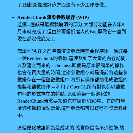
了,因此圖像統計這方面還有不少工作要做...
RenderChunk渲染參數緩存 (WIP)
這個...應該是最讓我崩潰的部分,大部分功能在去年8
月末就完成了,但由於兩個折磨人的Bug導致它一直到
現在都沒徹底完工.
簡單地說,在之前準備渲染參數時需要程序逐一獲取每
一個RenderChunk的參數,這涉及到了大量的內存訪問,
以及隨之而來的cache miss,即使是原本很簡單的操作
也會花費大量的時間,渲染參數緩存就是提前將這些參
數緩存在一個整數數組中,將所有操作都簡化成數組的
複製和整數操作 -- 利用了OpenGL所有對象都以整數
句柄的形式存在的特點. 比如渲染一個池化的
RenderChunk時需要知道它在哪個VBO中、它的首地
址偏移量和頂點數量,這些參數都可以緩存在整數數組
中.
這個優化被證明為是成功的,確實能提高不少性能,然