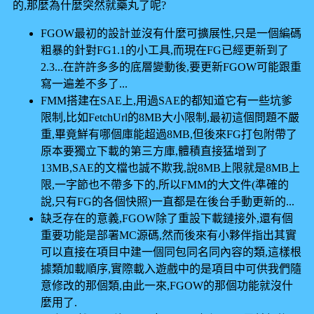
的,那麼為什麼突然就藥丸了呢?
FGOW最初的設計並沒有什麼可擴展性,只是一個編碼
粗暴的針對FG1.1的小工具,而現在FG已經更新到了
2.3...在許許多多的底層變動後,要更新FGOW可能跟重
寫一遍差不多了...
FMM搭建在SAE上,用過SAE的都知道它有一些坑爹
限制,比如FetchUrl的8MB大小限制,最初這個問題不嚴
重,畢竟鮮有哪個庫能超過8MB,但後來FG打包附帶了
原本要獨立下載的第三方庫,體積直接猛增到了
13MB,SAE的文檔也誠不欺我,說8MB上限就是8MB上
限,一字節也不帶多下的,所以FMM的大文件(準確的
說,只有FG的各個快照)一直都是在後台手動更新的...
缺乏存在的意義,FGOW除了重設下載鏈接外,還有個
重要功能是部署MC源碼,然而後來有小夥伴指出其實
可以直接在項目中建一個同包同名同內容的類,這樣根
據類加載順序,實際載入遊戲中的是項目中可供我們隨
意修改的那個類,由此一來,FGOW的那個功能就沒什
麼用了.