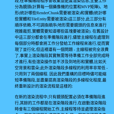
段,在準備階段程序會收集並配置渲染信息,主要工作
分為鏡頭(計算每一個攝像機的位置和MVP矩陣)、地
形(統計哪些RenderChunk需要被渲染)和實體(統計哪
些實體和TileEntity需要被渲染)這三部分,此三部分有
順序依賴,不可調換順序(地形需要鏡頭的信息來進行
視錐裁剪,實體需要知道哪些區塊要被渲染). 在舊設計
中這三部分都會在準備階段進行,儘管主線程在處理到
每個部分時都會將工作分發給工作線程來進行,從而實
現了並行化,但這裡還有一個問題 - 主線程被完全浪費
了,事實上渲染階段其實無需等待準備工作全部完成時
才進行,有些渲染操作並不涉及到地形和實體,比如天
空背景和雲朵;此外渲染階段多線程的利用率非常低 -
只用到了兩個線程. 因此我們重構的目標時儘可能縮
短準備階段,並盡量提高渲染階段的多線程化程度,最
終重新設計的渲染流程是這樣的:
在新的渲染流程中,只有鏡頭配置必須在準備階段進
行,其餘的工作都是在渲染階段進行,在啟動渲染階段
時會有三個線程開始工作,主線程等待並處理渲染指