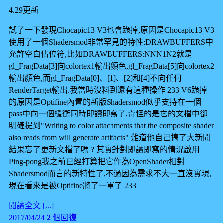
4.29更新
試了一下發現Chocapic13 V3也會跪掉,原因是Chocapic13 V3
使用了一個Shadersmod非常罕見的特性:DRAWBUFFERS中
允許空白佔位符,比如DRAWBUFFERS:NNN1N2就是
gl_FragData[3]向colortex1輸出顏色,gl_FragData[5]向colortex2
輸出顏色,而gl_FragData[0]、[1]、[2]和[4]不向任何
RenderTarget輸出.我當時沒料到還有這種操作 233 V6跪掉
的原因是Optifine內置的新版Shadersmod似乎支持在一個
pass中向一個緩衝同時即讀即寫了,奇怪的是它的文檔中卻
明確提到"Writing to color attachments that the composite shader
also reads from will generate artifacts" 難道他自己搞了大新聞
結果忘了更新文檔了嗎 ? 其實針對即讀即寫的情況啟用
Ping-pong我之前已經打算把它作為OpenShader相對
Shadersmod而言的新特性了,不過因為需求不大一直沒實現,
現在看來是被Optifine將了一軍了 233
閱讀全文 [...]
2017/04/24
2
個回復