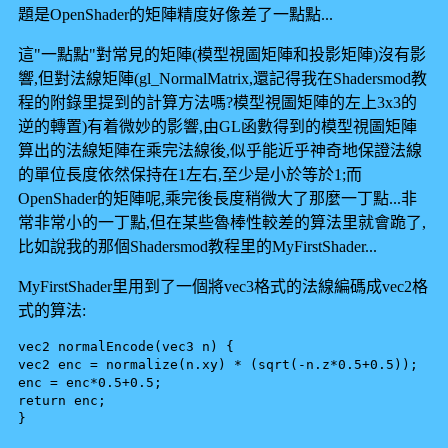
題是OpenShader的矩陣精度好像差了一點點...
這"一點點"對常見的矩陣(模型視圖矩陣和投影矩陣)沒有影
響,但對法線矩陣(gl_NormalMatrix,還記得我在Shadersmod教
程的附錄里提到的計算方法嗎?模型視圖矩陣的左上3x3的
逆的轉置)有着微妙的影響,由GL函數得到的模型視圖矩陣
算出的法線矩陣在乘完法線後,似乎能近乎神奇地保證法線
的單位長度依然保持在1左右,至少是小於等於1;而
OpenShader的矩陣呢,乘完後長度稍微大了那麼一丁點...非
常非常小的一丁點,但在某些魯棒性較差的算法里就會跪了,
比如說我的那個Shadersmod教程里的MyFirstShader...
MyFirstShader里用到了一個將vec3格式的法線編碼成vec2格
式的算法:
vec2 normalEncode(vec3 n) {
vec2 enc = normalize(n.xy) * (sqrt(-n.z*0.5+0.5));
enc = enc*0.5+0.5;
return enc;
}