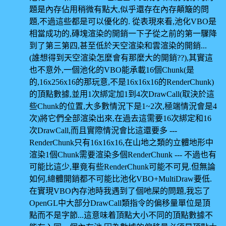
題是內存佔用稍微有點大,似乎還存在內存顛簸的問
題,不過這些都是可以優化的. 從表現來看,池化VBO是
相當成功的,磚塊渲染的開銷一下子從之前的第一驟降
到了第三第四,甚至低於天空渲染和雲渲染的開銷...
(誰想得到天空渲染怎麼會有那麼大的開銷??),其實這
也不意外,一個池化的VBO能承載16個Chunk(是
的,16x256x16的那玩意,不是16x16x16的RenderChunk)
的頂點數據,並用1次綁定加1到4次DrawCall(取決於這
些Chunk的位置,大多數情況下是1~2次,極端情況會是4
次)將它們全部渲染出來,在過去這需要16次綁定和16
次DrawCall,而且實際情況會比這還要多 ---
RenderChunk只有16x16x16,在山地之類的立體地形中
渲染1個Chunk需要渲染多個RenderChunk --- 不過也有
可能比這少,畢竟有些RenderChunk可能不可見.但無論
如何,總體開銷都不可能比池化VBO+MultiDraw要低.
在實現VBO內存池時我遇到了個吔屎的問題,我忘了
OpenGL中大部分DrawCall類指令的偏移量單位是頂
點而不是字節...這意味着頂點大小不同的頂點數據不