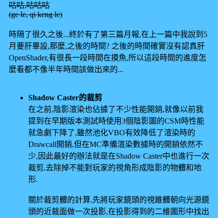
咕咕,咕咕咕
(ge le, qi keng le)
時隔了很久之後...終於有了第三篇月報,在上一篇中我說到5
月要肝畢設,那麼,之後的時間? 之後的時間確實沒有認真肝
OpenShader,有很長一段時間在摸魚,所以這段時間的進度怎
麼看都不像半年時間該做出來的...
Shadow Caster的裁剪
在之前,陰影渲染也佔據了不少性能開銷,就像以前我
提到在早期版本測試時使用3個陰影圖的CSM時性能
就急劇下降了,雖然池化VBO有效降低了渲染時的
Drawcall開銷,但在MC準備渲染數據時的開銷依然不
少,因此最好的辦法就是在Shadow Caster中也進行一次
裁剪,去除掉不能對玩家的視角形成陰影的物體和地
形.
關於裁剪體的計算,先將玩家鏡頭的視錐體朝向光源鏡
頭的近裁面做一次投影,在投影得到的二維圖形中找出