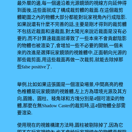
最外層的邊,每一個邊沿着光源鏡頭的視線方向延伸得
到面後,這些面就成了構成裁剪體的裁面.在這個裁剪
體範圍之內的物體大部分都能對玩家視角內行成陰影.
如果說還有什麼不完善的話,主要是剛才得到的裁剪體
不包括近裁面和遠裁面,對太陽光來說近裁面是沒有必
要的,而不計算遠裁面就導致了一些本來不會貢獻陰影
的物體也被渲染了,會增加一些不必要的開銷,一個未
來的改進是選擇玩家鏡頭的視錐體中,正面朝向光源的
那些裁剪面,用這些裁面再做一次裁剪,就能去除掉那
些false positive了.
舉例,比如如果這張圖是一個渲染場景,中間高亮的橙
色椎體是玩家鏡頭的視錐體,左上方為環境光源及其方
向,圓錐、圓柱、稜角球和方塊分別是4個可渲染的物
體,那麼在無Shadow Caster的裁剪時,這4個物體全部需
要渲染.
使用現在的視錐構建方法時,圓柱被剔除掉了,因為它