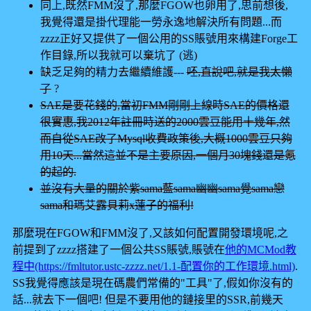
同上,既然FMM沒了,那麼FGOW也卵用了,思前想後,
我覺得還是掛代理能一勞永逸地解決所有問題...而
zzzz正好又提供了一個公用的SS賬號用來構建Forge工
作目錄,所以我就可以棄坑了 (逃)
缺乏足夠的精力去繼續維護---
呸,直說吧,就是我太懶
了
?
SAE是要花錢的,當初FMM剛剛上線時SAE的價格還
很實惠,我2012年註冊時送的2000雲豆能用十幾年,然
而自從SAE改了Mysql收費政策後,大概1000雲豆只夠
用10天...當然這並不是主要原因,一個月30塊錢還是氪
的起的.
並沒有大量的關於紫sama藍sama幽幽sama覺sama戀
sama和瑪艾露貝莉x蓮子的福利!
那麼現在FGOW和FMM沒了,又該如何配置開發環境呢,之
前提到了zzzz搭建了一個公共SS賬號,賬號在
他的MCMod教
程中(https://fmltutor.ustc-zzzz.net/1.1-配置你的工作環境.html)
.
SS我覺得應該是現在碼農們常備的"工具"了,假如你沒有的
話...就去下一個吧! 但是不要用他的鏈接里的SSR,前幾天