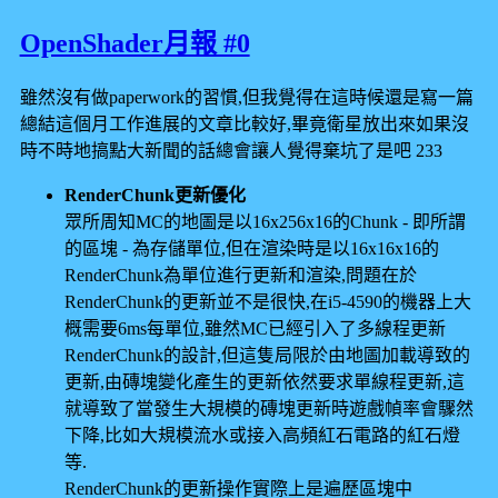
OpenShader月報 #0
雖然沒有做paperwork的習慣,但我覺得在這時候還是寫一篇
總結這個月工作進展的文章比較好,畢竟衛星放出來如果沒
時不時地搞點大新聞的話總會讓人覺得棄坑了是吧 233
RenderChunk更新優化
眾所周知MC的地圖是以16x256x16的Chunk - 即所謂
的區塊 - 為存儲單位,但在渲染時是以16x16x16的
RenderChunk為單位進行更新和渲染,問題在於
RenderChunk的更新並不是很快,在i5-4590的機器上大
概需要6ms每單位,雖然MC已經引入了多線程更新
RenderChunk的設計,但這隻局限於由地圖加載導致的
更新,由磚塊變化產生的更新依然要求單線程更新,這
就導致了當發生大規模的磚塊更新時遊戲幀率會驟然
下降,比如大規模流水或接入高頻紅石電路的紅石燈
等.
RenderChunk的更新操作實際上是遍歷區塊中