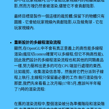
即不在玩家視線內,也不會給玩家視線內的物體貢獻陰
影,然而方塊仍然會被渲染,儘管它不會貢獻陰影.
最終目標是製作一個這樣的裁剪體,保留下的物體只有
圓錐 - 它會給玩家視線內貢獻陰影,以及稜角球 - 它在
玩家視線內.
重新設計的多線程渲染流程
顯然,在OpenGL中不會有真正意義上的高性能多線程
渲染(瘋狂切context確實可以多線程,但它不夠高性能),
因此我們設計的多線程渲染流程也和其他的同類產品
一樣,努力壓榨出更多的可在CPU端並行處理的東西,
比如裁剪、收集渲染信息等，然後將它們分派到子線
程上執行,主線程只保留最必要的工作:執行渲染指令.
那麼,我們先來看看上次月報(17年5月,應該叫半年報
了?)時的渲染流程:
在舊的渲染流程中,整個渲染被分為準備階段和渲染階