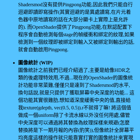
Shadersmod沒有提供Pingpong功能,因此我們只能自行
迴避即讀即寫操作(其實迴避的是異處讀寫,在片元着
色器中原地讀寫的話在大部分顯卡上實際上是允許
的). 而OpenShader提供了Pingpong功能,在默認配置下
程序會自動檢測每個stage的幀緩衝和綁定的紋理,如果
檢測到一個紋理即被綁定到輸入又被綁定到輸出的話,
就會自動啟用Pingpong.
圖像統計 (WIP)
圖像統計之前我們已經介紹過了,主要是給像HDR之
類的後處理特效用,不過...現在的OpenShader的圖像統
計功能非常菜雞,僅僅只是達到了Shadersmod的水平,
換句話說,就是只提供了獲取屏幕中央深度的功能... 這
個功能其實很雞肋,想知道深度緩衝中央的值,直接給
我texture(gdepth, vec(0.5, 0.5)).r不就得了嘛! 將這個值
做成一個uniform除了卡流水線以外沒任何用處,儘管
中央深度可以通過將其替換為紋理採樣來規避(怎麼
替換將是下一期月報的內容(豹笑)),但像統計全屏幕平
均亮度這樣的操作就只能靠實打實的圖像統計來實現