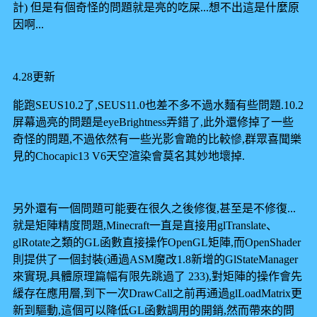
計) 但是有個奇怪的問題就是亮的吃屎...想不出這是什麼原
因啊...
4.28更新
能跑SEUS10.2了,SEUS11.0也差不多不過水麵有些問題.10.2
屏幕過亮的問題是eyeBrightness弄錯了,此外還修掉了一些
奇怪的問題,不過依然有一些光影會跪的比較慘,群眾喜聞樂
見的Chocapic13 V6天空渲染會莫名其妙地壞掉.
另外還有一個問題可能要在很久之後修復,甚至是不修復...
就是矩陣精度問題,Minecraft一直是直接用glTranslate、
glRotate之類的GL函數直接操作OpenGL矩陣,而OpenShader
則提供了一個封裝(通過ASM魔改1.8新增的GlStateManager
來實現,具體原理篇幅有限先跳過了 233),對矩陣的操作會先
緩存在應用層,到下一次DrawCall之前再通過glLoadMatrix更
新到驅動,這個可以降低GL函數調用的開銷,然而帶來的問