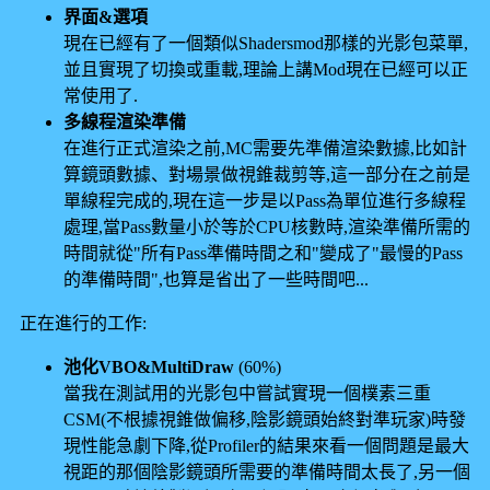
界面&選項
現在已經有了一個類似Shadersmod那樣的光影包菜單,
並且實現了切換或重載,理論上講Mod現在已經可以正
常使用了.
多線程渲染準備
在進行正式渲染之前,MC需要先準備渲染數據,比如計
算鏡頭數據、對場景做視錐裁剪等,這一部分在之前是
單線程完成的,現在這一步是以Pass為單位進行多線程
處理,當Pass數量小於等於CPU核數時,渲染準備所需的
時間就從"所有Pass準備時間之和"變成了"最慢的Pass
的準備時間",也算是省出了一些時間吧...
正在進行的工作:
池化VBO&MultiDraw
(60%)
當我在測試用的光影包中嘗試實現一個樸素三重
CSM(不根據視錐做偏移,陰影鏡頭始終對準玩家)時發
現性能急劇下降,從Profiler的結果來看一個問題是最大
視距的那個陰影鏡頭所需要的準備時間太長了,另一個