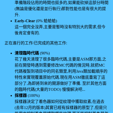
準備階段佔用的時間也挺多的,如果能砍掉這部分時間
(無論是優化還是並行執行)那對性能也是有很大的提
升.
Early-Clear
(0% 蛤蛤蛤)
這一個完全沒弄,主要是暫時沒有特別大的需求,但今
後肯定會有的.
正在進行的工作/已完成的其他工作:
清理臨時代碼
(90%)
花了幾天清理了很多臨時代碼,主要是ASM那方面,之
前在開發時遇到需要修改MC代碼的情況時,就把MC
代碼複製到項目中的同名類里,利用Java類加載順序的
特性來實現覆蓋原始代碼.現在用ASM徹底重寫了這
部分了,為即將到來的開源做好了準備. 至於其他方面
的臨時代碼(大量的TODO) 慢慢解決吧...
採樣器
(100%)
採樣器決定了着色器如何從紋理中獲取紋素,在過去
(去年12月的版本)其實已經有採樣器的原型了,但是只