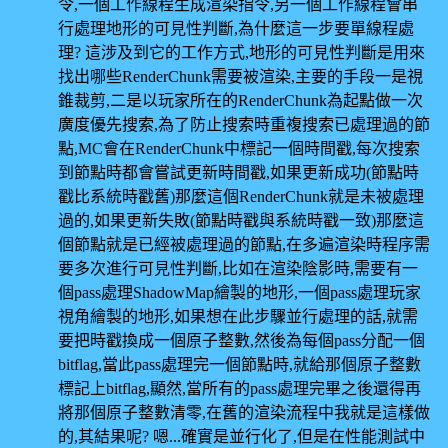
令,一個工作線程生成渲染指令,另一個工作線程會串
行處理地形的可見性判斷,為什麼這一步要單線程處
理? 這涉及到它的工作方式,地形的可見性判斷是用來
找出哪些RenderChunk需要被渲染,主要的手段一是視
錐裁剪,二是以玩家所在的RenderChunk為起點做一次
廣度優先搜索,為了防止搜索時重複搜索已處理過的節
點,MC會在RenderChunk中標記一個時間戳,每次搜索
到節點時都會嘗試更新時間戳,如果更新成功(節點時
戳比系統時戳舊)那麼這個RenderChunk就是未被處理
過的,如果更新失敗(節點時戳與系統時戳一致)那麼這
個節點就是已經被處理過的節點,在多遍渲染時程序需
要多次進行可見性判斷,比如在渲染陰影時,需要有一
個pass處理ShadowMap繪製的地形,一個pass處理玩家
視角繪製的地形,如果想在此步驟並行處理的話,就需
要把時戳換成一個原子整數,然後為每個pass分配一個
bitflag,當此pass處理完一個節點時,就給那個原子整數
標記上bitflag,顯然,當所有的pass處理完畢之後還得再
將那個原子整數清零,在舊的渲染流程中我就是這樣做
的,其結果呢? 嗯...確實是並行化了,但是在性能測試中