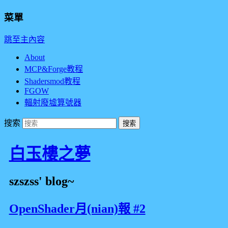
菜單
跳至主內容
About
MCP&Forge教程
Shadersmod教程
FGOW
輻射廢墟算號器
搜索
白玉樓之夢
szszss' blog~
OpenShader月(nian)報 #2