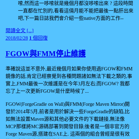
嗦,然而這一哆嗦就是幾個月都沒哆嗦出來 ? 這段時間
一直都在忙別的,看看這倆月能不能把最後一點肝出來
吧,下一篇日誌我們會介紹一些native方面的工作--
閱讀全文 [...]
2018/02/28
1
個回復
FGOW與FMM停止維護
準確說這並不意外,最近幾個月如果你使用過FGOW和FMM
鏡像的話,肯定已經察覺到各種問題諸如無法下載之類的,事
實上,FMM最後一次維護是在今年3月左右;而FGOW? 我都
忘了上一次更新FGOW是什麼時候了...
FGOW(ForgeGradle on Wall)與FMM(Forge Maven Mirror)開
發於2014年5月,前者是用於解決一些ForgeGradle的缺陷,比
如無法設置Maven源和其他必要文件的下載鏈接,無法像
MCP那樣將MC源碼部署到開發目錄;後者是一個非官方的
Forge Maven源,搭建在SAE上. 這兩個的組合曾經是很有效