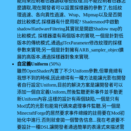
能用來控制着色器讀取哪些紋理,而不能控制着色器怎
麼讀取,現在開發者可以設置採樣器的參數了,包括紋
理過濾、各向異性過濾、Wrap、Mipmap以及是否開
啟比較模式.採樣器有什麼用呢? Shadersmod中啟動
shadowHardwareFiltering其實就是開啟Shadow map的
比較模式. 採樣器還有兩個版本的實現,一個是針對低
版本的傳統模式,通過glTexParameter修改紋理的採樣
參數來實現;另一個是針對擁有ARB_sampler_object擴
展的高版本,通過採樣器對象來實現.
自定義Uniform
(50%)
雖然OpenShader內置了不少Uniform參數,但畢竟總有
我想不到的時候,因此總得有一種方法能讓光影包開發
者自行設定Uniform,目前的解決方案是讓開發者可以
添加一個自定義Uniform,然後監聽更新事件並手動更
新Uniform內容,這樣的設計有兩個缺陷,一個是只有
Mod式的光影包能寫代碼來處理事件監聽,另一個是
MinecraftForge的居然要求事件總線的註冊要在Mod初
始化中進行,否則就會拋一個警告信息...我在考慮要不
要設計一種DSL讓開發者通過簡單的表達式來描述需