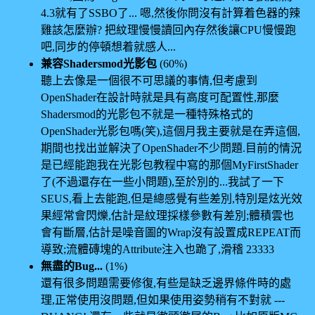
4.3就有了SSBO了... 嗯,然後你問沒有計算着色器的辣
雞該怎麼辦? 把紋理慢慢讀回內存然後讓CPU慢慢跑
吧,同步的停頓想着就感人...
兼容Shadersmod光影包
(60%)
聽上去像是一個很不可思議的事情,但考慮到
OpenShader在設計時就是具有高度可配置性,那麼
Shadersmod的光影包不就是一種特殊格式的
OpenShader光影包嗎(笑),這個月我主要就是在弄這個,
期間也找出並解決了OpenShader不少問題.目前的情況
是已經能跑我在光影包教程中寫的那個MyFirstShader
了(不過還存在一些小問題),至於別的...我試了一下
SEUS,看上去能跑,但是總感覺有些差別,特別是炫光效
果經常會閃爍,估計是紋理採樣參數有差別;體積雲也
會有斷層,估計是噪音圖的Wrap沒有設置成REPEAT而
導致;流體磚塊的Attribute注入也跪了,滑稽 23333
無盡的Bug...
(1%)
還有很多問題需要修復,有些是缺乏邊界條件時的處
理,正常使用沒問題,但如果使用姿勢稍有不對就 ---