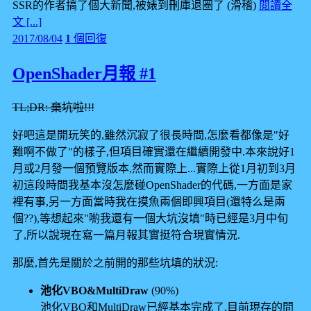
SSR的作者搞了個大新聞,被婊到刪庫退圈了 (滑稽)
閱讀全
文 [...]
2017/08/04
1
個回復
OpenShader月報 #1
TL;DR: 棄坑啦!!!
好吧這是開玩笑的,雖然沉寂了很長時間,怎麼看都像是"好
難啊不做了"的樣子,但項目確實還在繼續開發中.本來說好1
月或2月發一個預覽版本,然而實際上...實際上從1月初到3月
初這段時間我基本沒怎麼碰OpenShader的代碼,一方面是家
裡有事,另一方面當時我在摸魚兩個即興項目(還特么是兩
個??),等想起來"喲我還有一個大坑沒填"時已經是3月中旬
了,所以說現在寫一篇月報其實挺符合現實情況.
那麼,首先是關於之前開的那些坑填的狀況:
池化VBO&MultiDraw
(90%)
池化VBO和MultiDraw已經基本完成了,目前現存的問