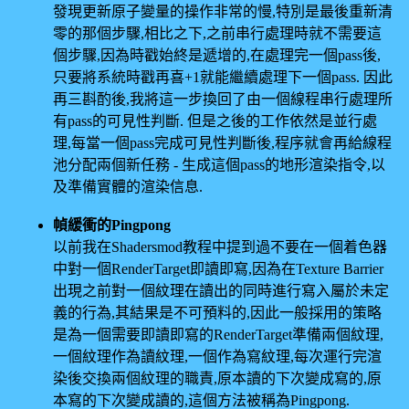
發現更新原子變量的操作非常的慢,特別是最後重新清
零的那個步驟,相比之下,之前串行處理時就不需要這
個步驟,因為時戳始終是遞增的,在處理完一個pass後,
只要將系統時戳再喜+1就能繼續處理下一個pass. 因此
再三斟酌後,我將這一步換回了由一個線程串行處理所
有pass的可見性判斷. 但是之後的工作依然是並行處
理,每當一個pass完成可見性判斷後,程序就會再給線程
池分配兩個新任務 - 生成這個pass的地形渲染指令,以
及準備實體的渲染信息.
幀緩衝的Pingpong
以前我在Shadersmod教程中提到過不要在一個着色器
中對一個RenderTarget即讀即寫,因為在Texture Barrier
出現之前對一個紋理在讀出的同時進行寫入屬於未定
義的行為,其結果是不可預料的,因此一般採用的策略
是為一個需要即讀即寫的RenderTarget準備兩個紋理,
一個紋理作為讀紋理,一個作為寫紋理,每次運行完渲
染後交換兩個紋理的職責,原本讀的下次變成寫的,原
本寫的下次變成讀的,這個方法被稱為Pingpong.