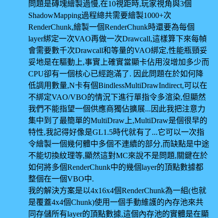
問題是磚塊繪製過慢,在10視距時,玩家視角與3個
ShadowMapping過程總共需要繪製1000+次
RenderChunk,繪製一個RenderChunk時還要為每個
layer綁定一次VAO再做一次Drawcall,這樣算下來每幀
會需要數千次Drawcall和等量的VAO綁定,性能瓶頸妥
妥地是在驅動上,事實上確實當顯卡佔用沒增加多少而
CPU卻有一個核心已經跑滿了. 因此問題在於如何降
低調用數量,N卡有個BindlessMultiDrawIndirect,可以在
不綁定VAO/VBO的情況下進行單指令多渲染,但顯然
我們不能指望一個供應商獨佔擴展...因此我把注意力
集中到了最簡單的MultiDraw上,MultiDraw是個很早的
特性,我記得好像是GL1.5時代就有了...它可以一次指
令繪製一個幾何體中多個不連續的部分,而缺點是中途
不能切換紋理等,顯然這對MC來說不是問題,關鍵在於
如何將多個RenderChunk中的幾個layer的頂點數據都
整個在一個VBO中.
我的解決方案是以4x16x4個RenderChunk為一組(也就
是覆蓋4x4個Chunk)使用一個手動維護的內存池來共
同存儲所有layer的頂點數據,這個內存池的實體是在顯