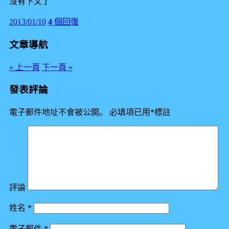
沒有下文了
2013/01/10
4
個回復
文章導航
« 上一頁
下一頁 »
發表評論
電子郵件地址不會被公開。
必填項已用
*
標註
評論
姓名
*
電子郵件
*