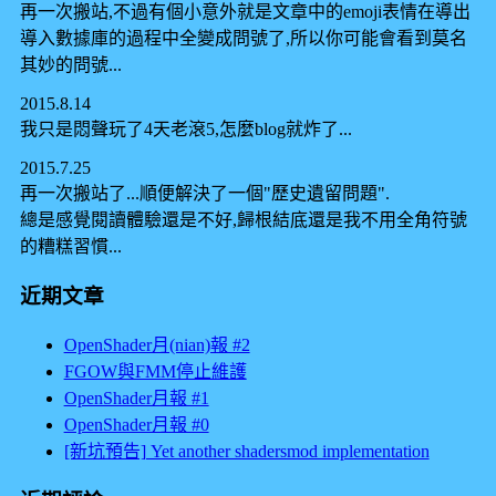
再一次搬站,不過有個小意外就是文章中的emoji表情在導出
導入數據庫的過程中全變成問號了,所以你可能會看到莫名
其妙的問號...
2015.8.14
我只是悶聲玩了4天老滾5,怎麼blog就炸了...
2015.7.25
再一次搬站了...順便解決了一個"歷史遺留問題".
總是感覺閱讀體驗還是不好,歸根結底還是我不用全角符號
的糟糕習慣...
近期文章
OpenShader月(nian)報 #2
FGOW與FMM停止維護
OpenShader月報 #1
OpenShader月報 #0
[新坑預告] Yet another shadersmod implementation