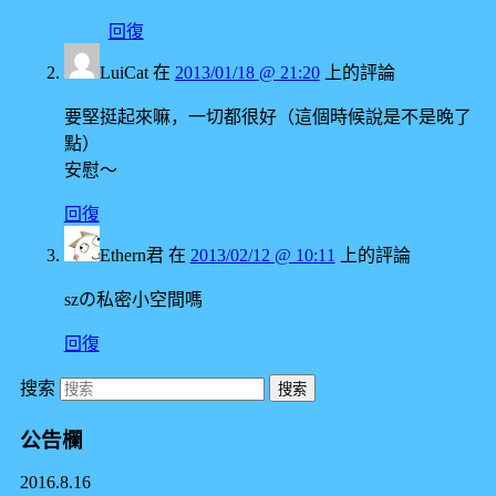
回復
LuiCat
在
2013/01/18 @ 21:20
上的評論
要堅挺起來嘛，一切都很好（這個時候說是不是晚了
點）
安慰～
回復
Ethern君
在
2013/02/12 @ 10:11
上的評論
szの私密小空間嗎
回復
搜索
公告欄
2016.8.16