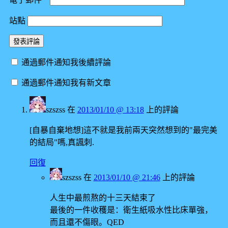
站點
通過郵件通知我後續評論
通過郵件通知我有新文章
szszss
在
2013/01/10 @ 13:18
上的評論
[自暴自棄地想]這不就是我前兩天突然想到的"最完美
的結局"嗎,真諷刺.
回復
szszss
在
2013/01/10 @ 21:46
上的評論
人生中最煎熬的十三天結束了
最後的一件收穫是：衛生紙吸水性比床單強，
而且還不傷眼。QED