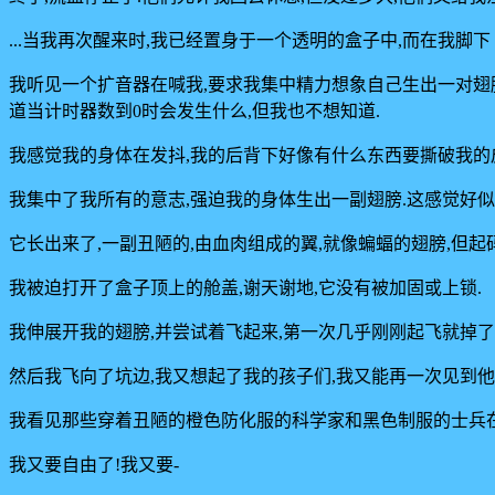
...当我再次醒来时,我已经置身于一个透明的盒子中,而在我脚下
我听见一个扩音器在喊我,要求我集中精力想象自己生出一对翅膀
道当计时器数到0时会发生什么,但我也不想知道.
我感觉我的身体在发抖,我的后背下好像有什么东西要撕破我的皮
我集中了我所有的意志,强迫我的身体生出一副翅膀.这感觉好似
它长出来了,一副丑陋的,由血肉组成的翼,就像蝙蝠的翅膀,但起
我被迫打开了盒子顶上的舱盖,谢天谢地,它没有被加固或上锁.
我伸展开我的翅膀,并尝试着飞起来,第一次几乎刚刚起飞就掉了
然后我飞向了坑边,我又想起了我的孩子们,我又能再一次见到他
我看见那些穿着丑陋的橙色防化服的科学家和黑色制服的士兵在
我又要自由了!我又要-