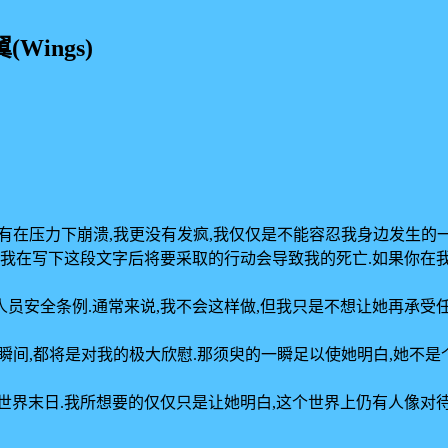
Wings)
没有在压力下崩溃,我更没有发疯,我仅仅是不能容忍我身边发生的
定我在写下这段文字后将要采取的行动会导致我的死亡.如果你在我
员安全条例.通常来说,我不会这样做,但我只是不想让她再承受任
一瞬间,都将是对我的极大欣慰.那须臾的一瞬足以使她明白,她不
级世界末日.我所想要的仅仅只是让她明白,这个世界上仍有人像对