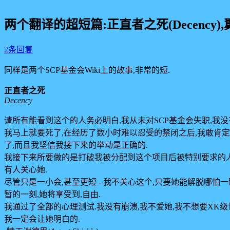
两个翻译的超短篇:正直者之死(Decency),翼(
2条回复
同样是两个SCP基金会Wiki上的故事,非常的短.
正直者之死
Decency
请所有能看到这个的人务必明白,我从未对SCP基金会失职,我
我马上就要死了,在经历了数小时难以忍受的禁闭之后,我敢肯
了,而且我坚信我接下来的举动是正确的.
我接下来所要做的是打破我被分配到这个项目后被特别要求的人
有人关心她.
尽管只是一小会,甚至更短 - 我不关心这个,只要她能解脱哪怕
暂的一刻,她将享受到,自由.
我通过了全部的心理测试.我没有崩溃,我不爱她,我不想要XK
我一定会让她明白的.