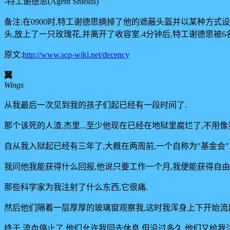
-特工谢德思(Agent Shields)
备注:在0900时,特工谢德思摘掉了他的遮蔽头盔并以某种方式设法
头,放上了一只玫瑰花,并离开了收容室.4分钟后,特工谢德思被6名
原文:
http://www.scp-wiki.net/decency
翼
Wings
从我最后一次见到我的孩子们起已经有一段时间了.
那个该死的人渣,杰里...至少他现在已经在地狱里腐烂了,不用
自从我入狱起已经有三年了,大概在两周前,一个自称为"基金会
我问他我能获得什么回报,他说只要工作一个月,我便能获得自由
那些科学家为我注射了什么东西,它很痛.
然后他们隔着一层厚厚的玻璃窗观察我,这时我浑身上下开始流出
终于,流血停止了.他们允许我回去休息,但没过多久,他们又给我注