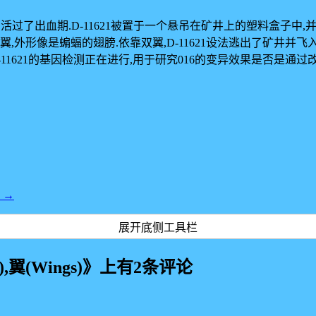
法活过了出血期.D-11621被置于一个悬吊在矿井上的塑料盒子中
双翼,外形像是蝙蝠的翅膀.依靠双翼,D-11621设法逃出了矿井并
1621的基因检测正在进行,用于研究016的变异效果是否是通过
。
)
→
展开底侧工具栏
翼(Wings)
》上有2条评论