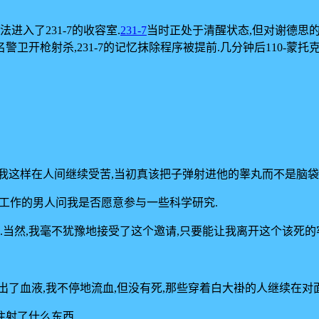
进入了231-7的收容室.
231-7
当时正处于清醒状态,但对谢德思
警卫开枪射杀,231-7的记忆抹除程序被提前.几分钟后110-蒙托
像我这样在人间继续受苦,当初真该把子弹射进他的睾丸而不是脑袋
"工作的男人问我是否愿意参与一些科学研究.
.当然,我毫不犹豫地接受了这个邀请,只要能让我离开这个该死的牢
了血液,我不停地流血,但没有死,那些穿着白大褂的人继续在对面
射了什么东西...