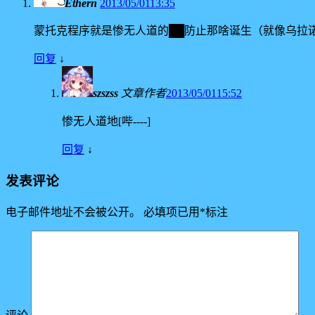
Ethern
2013/05/0113:35
蒙托克程序就是惨无人道的██防止那啥诞生（就像乌拉
回复
↓
szszss
文章作者
2013/05/0115:52
惨无人道地[哔----]
回复
↓
发表评论
电子邮件地址不会被公开。
必填项已用
*
标注