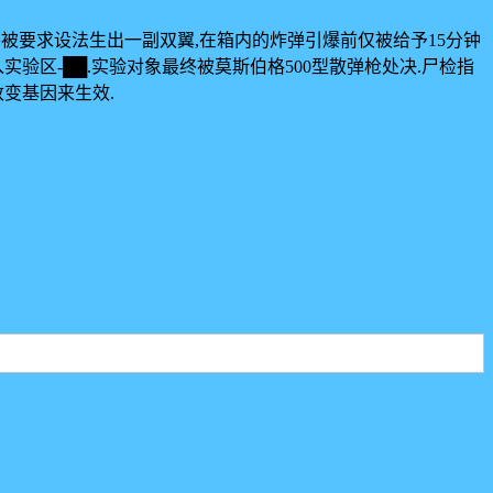
,并被要求设法生出一副双翼,在箱内的炸弹引爆前仅被给予15分钟
飞入实验区-██.实验对象最终被莫斯伯格500型散弹枪处决.尸检指
改变基因来生效.