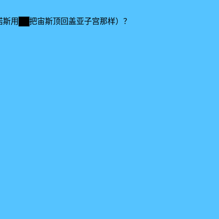
诺斯用██把宙斯顶回盖亚子宫那样）？