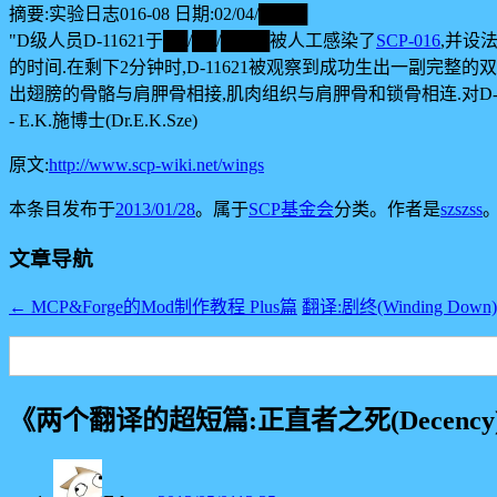
摘要:实验日志016-08 日期:02/04/████
"D级人员D-11621于██/██/████被人工感染了
SCP-016
,并设
的时间.在剩下2分钟时,D-11621被观察到成功生出一副完整的
出翅膀的骨骼与肩胛骨相接,肌肉组织与肩胛骨和锁骨相连.对D-1
- E.K.施博士(Dr.E.K.Sze)
原文:
http://www.scp-wiki.net/wings
本条目发布于
2013/01/28
。属于
SCP基金会
分类。
作者是
szszss
文章导航
←
MCP&Forge的Mod制作教程 Plus篇
翻译:剧终(Winding Down
《
两个翻译的超短篇:正直者之死(Decency),