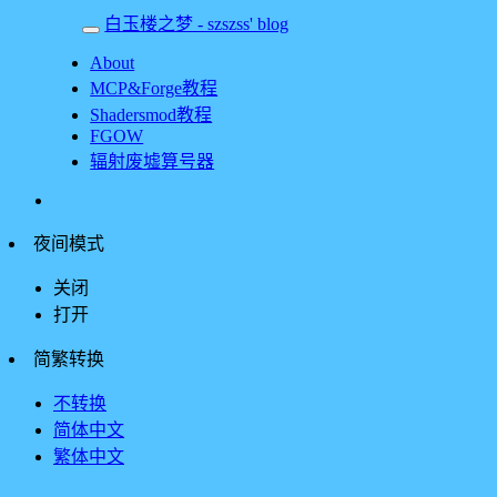
白玉楼之梦 - szszss' blog
About
MCP&Forge教程
Shadersmod教程
FGOW
辐射废墟算号器
夜间模式
关闭
打开
简繁转换
不转换
简体中文
繁体中文