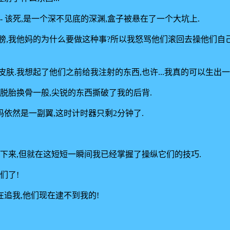
 - 该死,是一个深不见底的深渊,盒子被悬在了一个大坑上.
,我他妈的为什么要做这种事?所以我怒骂他们滚回去操他们自己.
肤.我想起了他们之前给我注射的东西,也许...我真的可以生出一
脱胎换骨一般,尖锐的东西撕破了我的后背.
码依然是一副翼,这时计时器只剩2分钟了.
下来,但就在这短短一瞬间我已经掌握了操纵它们的技巧.
们了!
追我,他们现在逮不到我的!