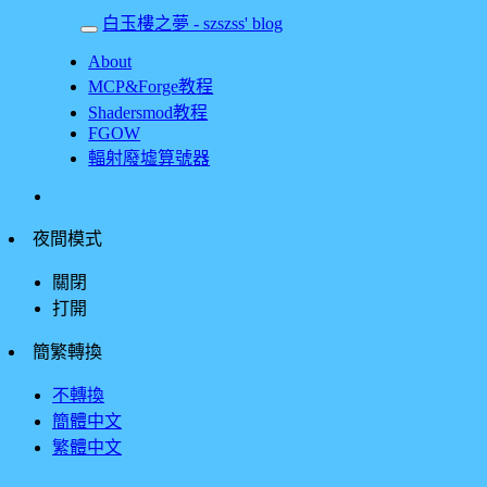
白玉樓之夢 - szszss' blog
About
MCP&Forge教程
Shadersmod教程
FGOW
輻射廢墟算號器
夜間模式
關閉
打開
簡繁轉換
不轉換
簡體中文
繁體中文