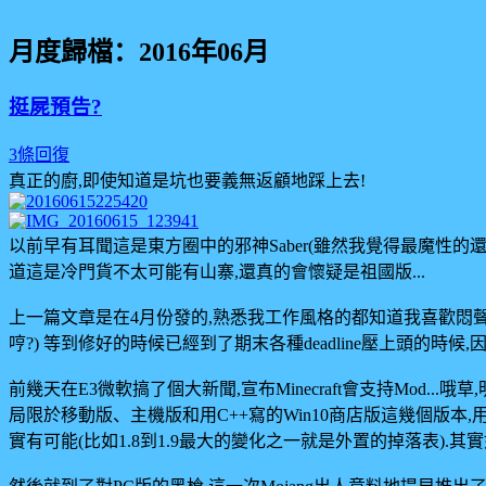
月度歸檔：
2016年06月
挺屍預告?
3條回復
真正的廚,即使知道是坑也要義無返顧地踩上去!
以前早有耳聞這是東方圈中的邪神Saber(雖然我覺得最魔性
道這是冷門貨不太可能有山寨,還真的會懷疑是祖國版...
上一篇文章是在4月份發的,熟悉我工作風格的都知道我喜歡悶聲
哼?) 等到修好的時候已經到了期末各種deadline壓上頭的時
前幾天在E3微軟搞了個大新聞,宣布Minecraft會支持Mod
局限於移動版、主機版和用C++寫的Win10商店版這幾個版本,
實有可能(比如1.8到1.9最大的變化之一就是外置的掉落表).其實如果真的