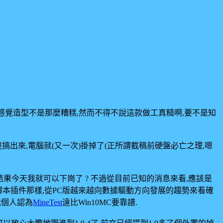
後感覺造型不是那麼糟糕,然而不得不說這款做工真糙啊,要不是知
出來,電腦就(又一次)掛掉了(正所謂截稿前硬盤必亡之理,嗯
高,結果今天我就可以下崗了 ? 不過從目前已知的消息來看,應該是
似於腳本插件那樣,從PC版越來越向數據驅動方向發展的趨勢來看確
.我個人認為
MineTest
遠比Win10MC要靠譜.