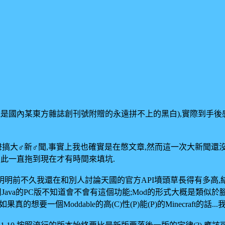
的還是國內某東方雜誌創刊號附贈的永遠拼不上的黑白),實際到手
搞大♂新♂聞,事實上我也確實是在憋文章,然而這一次大新聞還沒搞
候,因此一直拖到現在才有時間來填坑.
...哦草,明明前不久我還在和別人討論天國的官方API墳頭草長得有多
用Java的PC版不知道會不會有這個功能;Mod的形式大概是類
想要一個Moddable的高(C)性(P)能(P)的Minecraft的話..