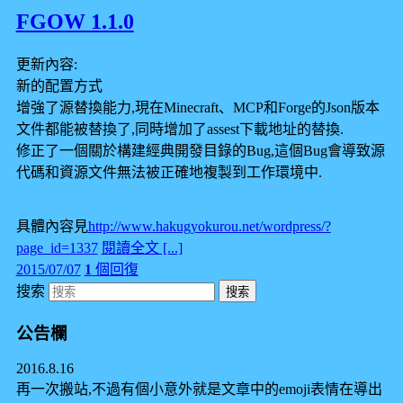
FGOW 1.1.0
更新內容:
新的配置方式
增強了源替換能力,現在Minecraft、MCP和Forge的Json版本
文件都能被替換了,同時增加了assest下載地址的替換.
修正了一個關於構建經典開發目錄的Bug,這個Bug會導致源
代碼和資源文件無法被正確地複製到工作環境中.
具體內容見
http://www.hakugyokurou.net/wordpress/?
page_id=1337
閱讀全文 [...]
2015/07/07
1
個回復
搜索
公告欄
2016.8.16
再一次搬站,不過有個小意外就是文章中的emoji表情在導出