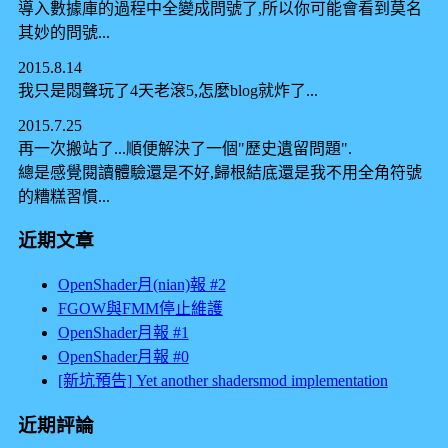
導入數據庫的過程中全變成問號了,所以你可能會看到莫名
其妙的問號...
2015.8.14
我只是悶聲玩了4天老滾5,怎麼blog就炸了...
2015.7.25
再一次搬站了...順便解決了一個"歷史遺留問題".
總是感覺閱讀體驗還是不好,歸根結底還是我不用全角符號
的糟糕習慣...
近期文章
OpenShader月(nian)報 #2
FGOW與FMM停止維護
OpenShader月報 #1
OpenShader月報 #0
[新坑預告] Yet another shadersmod implementation
近期評論