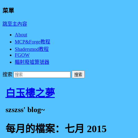
菜單
跳至主內容
About
MCP&Forge教程
Shadersmod教程
FGOW
輻射廢墟算號器
搜索
白玉樓之夢
szszss' blog~
每月的檔案：
七月 2015