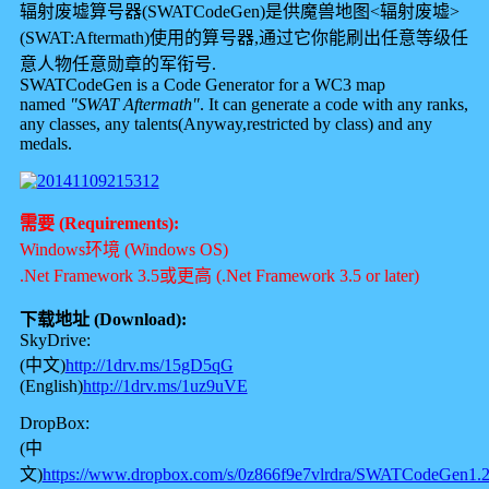
辐射废墟算号器(SWATCodeGen)是供魔兽地图<辐射废墟>
(SWAT:Aftermath)使用的算号器,通过它你能刷出任意等级任
意人物任意勋章的军衔号.
SWATCodeGen is a Code Generator for a WC3 map
named
"SWAT Aftermath"
. It can generate a code with any ranks,
any classes, any talents(Anyway,restricted by class) and any
medals.
需要 (Requirements):
Windows环境 (Windows OS)
.Net Framework 3.5或更高 (.Net Framework 3.5 or later)
下载地址 (Download):
SkyDrive:
(中文)
http://1drv.ms/15gD5qG
(English)
http://1drv.ms/1uz9uVE
DropBox:
(中
文)
https://www.dropbox.com/s/0z866f9e7vlrdra/SWATCodeGen1.