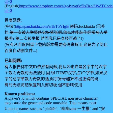
dl=0
(English)
https://www.dropbox.com/s/gc4wvq6o5ls7izc/SWATCod
dl=0
百度网盘:
(中文)
http://pan.baidu.com/s/1kT5YIgB
密码:fuckbaidu (已补
档,
第一次被人举报感觉好紧张啊,怎么才能装作经常被人举
报呢?
第二次被举报,然而我已是身经百战了!)
(只有从百度网盘下载的版本需要密码来解压,这是为了防止
百度自动删文件...)
已知问题:
有人报告称中文ID依然有问题,我认为也许是名字中的汉字
个数为奇数时无法使用.因为UTF8中汉字占3个字节,如果汉
字的总字节数为奇数的话,似乎算号器算不出正确的码.
有时无法将结果复制入剪切板.但不影响使用.
Known problems:
A player's id which contains SPECIAL non-ascii character
may cause the generated code unusable. That means most
Unicode names such as "phrātēr", "幽幽sama一生推" and "安