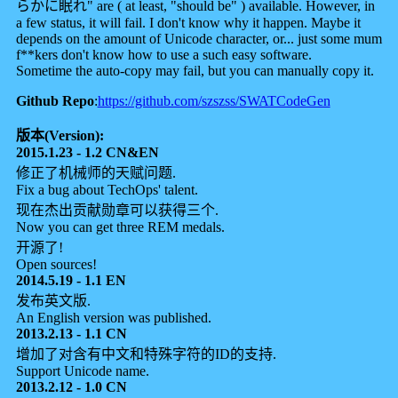
らかに眠れ" are ( at least, "should be" ) available. However, in
a few status, it will fail. I don't know why it happen. Maybe it
depends on the amount of Unicode character, or... just some mum
f**kers don't know how to use a such easy software.
Sometime the auto-copy may fail, but you can manually copy it.
Github Repo
:
https://github.com/szszss/SWATCodeGen
版本(Version):
2015.1.23 - 1.2 CN&EN
修正了机械师的天赋问题.
Fix a bug about TechOps' talent.
现在杰出贡献勋章可以获得三个.
Now you can get three REM medals.
开源了!
Open sources!
2014.5.19 - 1.1 EN
发布英文版.
An English version was published.
2013.2.13 - 1.1 CN
增加了对含有中文和特殊字符的ID的支持.
Support Unicode name.
2013.2.12 - 1.0 CN