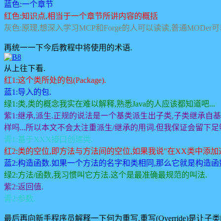
蓝色:一个章节
红色:知识点,相当于一个章节所讲内容的概括
灰色:原理,想深入学习MCP和Forge的人可以读读,普通MODer
再统一一下今后教程中将使用的术语.
从上往下看.
红1:这个类所处的包(Package).
蓝1:导入的包.
绿1:类,类的概念我实在难以解释,熟悉Java的人应该都知道吧...
紫1:继承,派生.正规的说法是一个基类派生出子类,子类继承自
样吗...所以本文不会太注重派生/继承的用词.但我保证会留下
青1:基于XXX接口创建类.
红2:类的空位,即方法与方法间的空位,如果我说"在XX类中添
蓝2:构造函数.如果一个方法的名字和类相同,那么它就是构造函
绿2:方法/函数,我习惯叫它方法.这个是最准确最规范的叫法.
紫2:返回值.
青2:参数.
最后再向新手程序员解释一下何为重写,重写(Override)