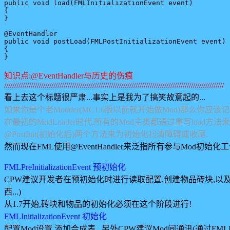
public void load(FMLInitializationEvent event)

{

}

@EventHandler

public void postLoad(FMLPostInitializationEvent event)

{

知识点:@EventHandler与历史的伤痕
///////////////////////////////////////////////////////////////////////////////////////////////////////////
看上去这个标题很严肃...事实上是我为了搞笑故意起的...
如果你是个老Modder(MC1.6版以前就开始做Mod)那么你应该记得那时F
在最初的ModLoader时代,所有的Mod主类都通过重写load方法来实
@PostInit(初始化后)两个方法来为初始化扫清障碍或收尾.
然而现在FML使用@EventHandler来泛指所有参与Mo
FMLPreInitializationEvent 预初始化
CPW建议开发者在预初始化时进行读取配置,创建物品砖块,以及注册
西...)
从1.7开始,砖块和物品的初始化必须在这个阶段进行!
FMLInitializationEvent 初始化
配置Mod设置,添加合成表...另外CPW建议Mod间通讯(通过FMLI