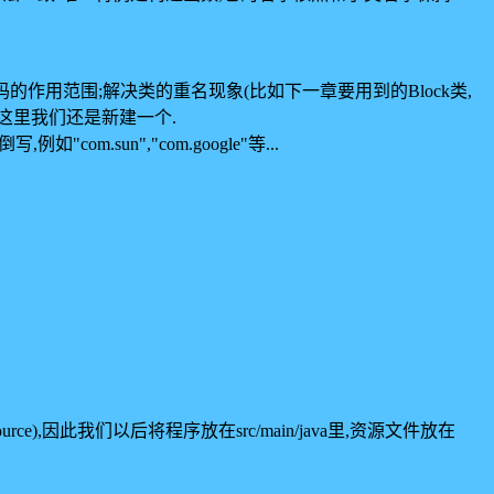
码的作用范围;解决类的重名现象(比如下一章要用到的Block类,
,不过这里我们还是新建一个.
om.sun","com.google"等...
ce),因此我们以后将程序放在src/main/java里,资源文件放在