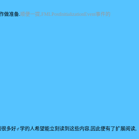
作做准备.
顺便一提,FMLPostInitializationEvent事件的
很多好♂学的人希望能立刻读到这些内容,因此便有了扩展阅读,