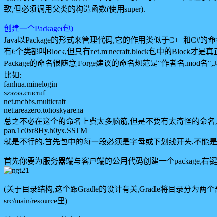
致,但必须调用父类的构造函数(使用super).
创建一个Package(包)
Java以Package的形式来管理代码,它的作用类似于C++和
有6个类都叫Block,但只有net.minecraft.block包中
Package的命名很随意,Forge建议的命名规范是"作者名.mod名",Jav
比如:
fanhua.minelogin
szszss.eracraft
net.mcbbs.multicraft
net.areazero.tohoskyarena
总之不必在这个的命名上费太多脑筋,但是不要有太奇怪的命名,
pan.1c0xr8Hy.h0yx.SSTM
就是不行的,首先包中的每一段必须是字母或下划线开头,不能是
首先你要为服务器端与客户端的公用代码创建一个package,右键项目中的src
(关于目录结构,这个跟Gradle的设计有关,Gradle将目录分为两个部分
src/main/resource里)