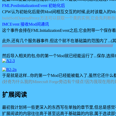
FMLPostInitializationEvent 初始化后
CPW认为初始化后是供Mod间相互交互的时候,此时该载入的M
buildSoftDependProxy方法可以获取一个类的实例,它
IMCEvent 接收Mod间通讯
这个事件会排在FMLInitializationEvent之后,它会附带一个
此外,还有几个服务器事件,但这个就不在基础篇的范围内了...(
///////////////////////////////////////////////////////////////////////////////////////////////////////////
然后导入相关的包,你的第一个Mod就已经能运行了...保存,选择Run 
于是就是这样...你的第一个Mod已经能被载入了,虽然它还什么
(好奇为什么我的Minecraft Forge旁边有个绿点?因为我现在用
扩展阅读
最初我计划将一些更深入的东西写在单独的章节里,但总是感觉
扩展阅读的内容往往高于甚至远高于基础篇的内容,属于选读部