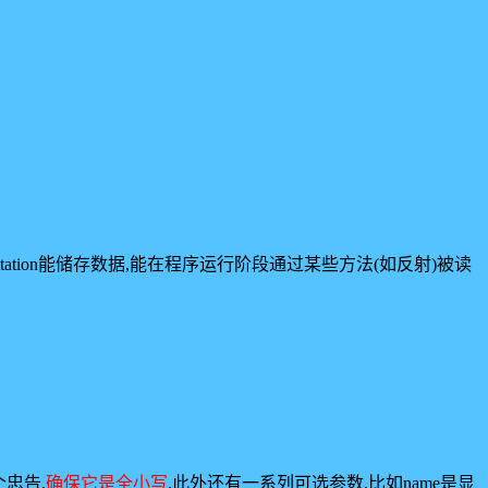
nnotation能储存数据,能在程序运行阶段通过某些方法(如反射)被读
个忠告,
确保它是全小写
.此外还有一系列可选参数,比如name是显