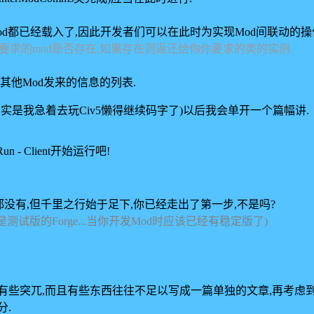
od都已经载入了,因此开发者们可以在此时为实现Mod间联动的操
会先判断你要求的mod是否存在,如果存在则返还给你你要求的类的实例.
保存着其他Mod发来的信息的列表.
其实是我急着去玩Civ5懒得继续码字了)以后我会单开一个篇幅讲.
- Client开始运行吧!
都没有,但千里之行始于足下,你已经走出了第一步,不是吗?
的是测试版的Forge...当你开发Mod时应该已经有稳定版了)
有些突兀,而且有些东西往往不足以写成一篇单独的文章,再考虑到
分.