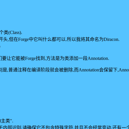
Class).
开头,但在Forge中它叫什么都可以.所以我将其命名为Diracon.
)
它能被Forge找到,方法是为类添加一段Annotation.
的区别是,普通注释在编译阶段就会被删除,而Annotation会保留下,A
主类".
将用于内部识别,请确保它不包含特殊字符,并且不会经常变动,还有一