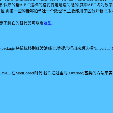
要乱填,保守的话A.B.C这样的格式肯定是没问题的,其中ABC均为
位,再懒一些的话哪怕单独一个数也行,主要能用于区分开新旧版本就行
除了.想了解它的替代品可以看
这里
.
ckage,将鼠标移到红波浪线上,等提示框出来后选择"Import ..."来
...)在ModLoader时代,我们通过重写(Override)基类的方法来