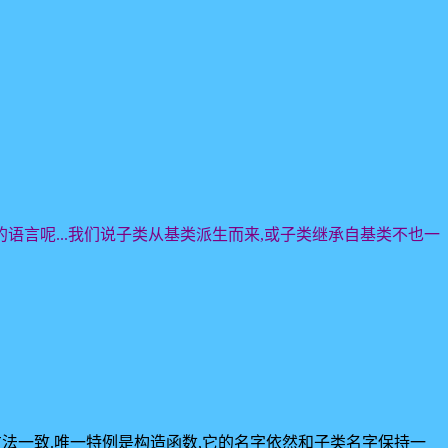
的语言呢...我们说子类从基类派生而来,或子类继承自基类不也一
类方法一致.唯一特例是构造函数,它的名字依然和子类名字保持一