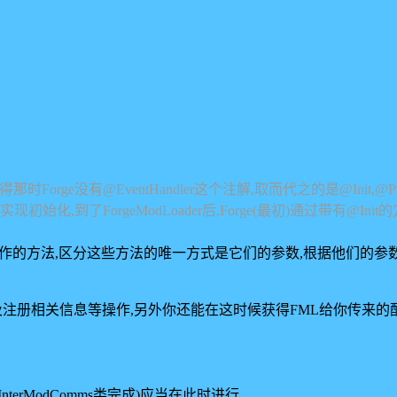
orge没有@EventHandler这个注解,取而代之的是@Init,@Pre
现初始化,到了ForgeModLoader后,Forge(最初)通过带有@In
d初始化工作的方法,区分这些方法的唯一方式是它们的参数,根据他们的
相关信息等操作,另外你还能在这时候获得FML给你传来的配置文件.
nterModComms类完成)应当在此时进行.