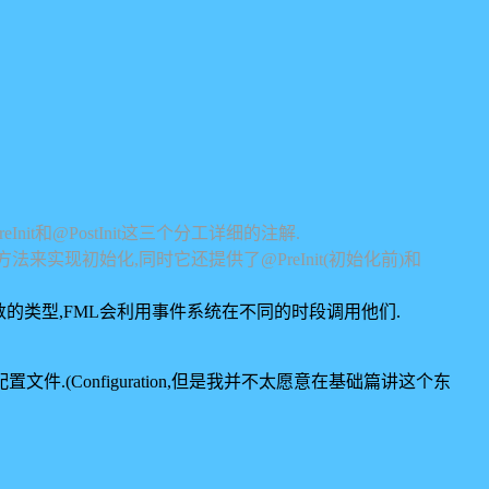
Init和@PostInit这三个分工详细的注解.
it的方法来实现初始化,同时它还提供了@PreInit(初始化前)和
参数的类型,FML会利用事件系统在不同的时段调用他们.
(Configuration,但是我并不太愿意在基础篇讲这个东