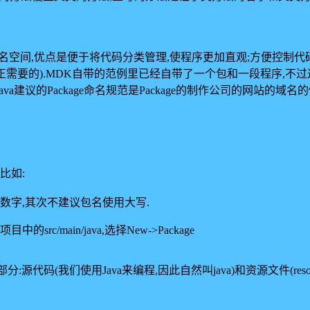
C#的命名空间,优点是便于将代码分类管理,使程序更加直观;方便控制代
的Block才是真正需要的).MDK自带的范例里已经自带了一个包和一段程序
a建议的Package命名规范是Package的制作公司的网站的域名的倒写,例如"c
比如:
数字,其次不建议包名使用大写.
/main/java,选择New->Package
:源代码(我们使用Java来编程,因此自然叫java)和资源文件(resour