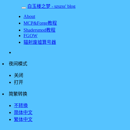
白玉楼之梦 - szszss' blog
About
MCP&Forge教程
Shadersmod教程
FGOW
辐射废墟算号器
夜间模式
关闭
打开
简繁转换
不转换
简体中文
繁体中文