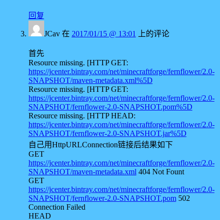
回复
JCav
在
2017/01/15 @ 13:01
上的评论
首先
Resource missing. [HTTP GET:
https://jcenter.bintray.com/net/minecraftforge/fernflower/2.0-
SNAPSHOT/maven-metadata.xml%5D
Resource missing. [HTTP GET:
https://jcenter.bintray.com/net/minecraftforge/fernflower/2.0-
SNAPSHOT/fernflower-2.0-SNAPSHOT.pom%5D
Resource missing. [HTTP HEAD:
https://jcenter.bintray.com/net/minecraftforge/fernflower/2.0-
SNAPSHOT/fernflower-2.0-SNAPSHOT.jar%5D
自己用HttpURLConnection链接后结果如下
GET
https://jcenter.bintray.com/net/minecraftforge/fernflower/2.0-
SNAPSHOT/maven-metadata.xml
404 Not Fount
GET
https://jcenter.bintray.com/net/minecraftforge/fernflower/2.0-
SNAPSHOT/fernflower-2.0-SNAPSHOT.pom
502
Connection Failed
HEAD