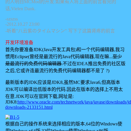
的人明白MCMod的开发.如果有人将上面的前言看完的
话,Vielen Dank.
-szszss
-2012.10.27 23:00
-听着"八云紫のタイムマシン" 写下了这篇肾疼的前言
开发环境准备
首先你要准备JDK(Java开发工具包)和一个代码编辑器,我习
惯用Eclipse(曾经是最流行的Java代码编辑器,现在嘛...
至少
是最流行的免费代码编辑器.
不过在IDEA推出免费的社区版
之后,它或许连最流行的免费代码编辑器都不是了 ?)
最新版本的JDK应该是JDK8,虽然MC要求Java6,但高版本
JDK可以编译出低版本的代码.因此在版本的选择上不用太
在意.JDK可以在官网下载,网址是:
JDK8:
http://www.oracle.com/technetwork/java/javase/downloads/j
downloads-2133151.html
根据自己的操作系统来选择相应的版本,64位的Windows使
用Windows x64版,32位Windows使用Windows x86版.