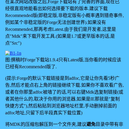
在某次网站改版之后,Forge下载站有了完善的界面,现在已
经很直观地能看出如何选择要下载的版本.建议下载
Recommended版(即稳定版,非稳定版有小概率遇到猎奇事件,
例如某个非稳定版的Forge无法创建世界).如果没有
Recommended,那再考虑Latest.由于我们是开发者,这里是
点"Mdk"来下载开发工具.(如果是1.7或更早版本的话,是
点"Src")
图:撰稿时Forge下载站1.9.4只有Latest版,当你看的时候应该
已经有Recommended版了.
(提示:Forge的默认下载链接是到adfoc,它是让你先看5秒广
告,然后才能点右上角的链接继续下载.如果你不喜欢看广告,
或者在你那里adfoc被墙了的话,可以右键Mdk选复制链接(或
者其他什么的,取决于你用的浏览器,如果是IE那就是"复制
快捷方式"),然后粘贴到浏览器地址栏里,手动删掉前面的
adfoc地址,只留下后半段真实下载位置)
将MDK的压缩包解压到一个文件夹,建议
避免
目录中带有非