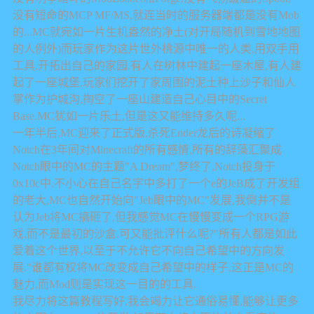
没有短命的MCP MF/MS,就连当时的服务器端都是没有Mob
的...MC就宛如一片生机盎然的净土(对开局随机到雪地地图
的人例外)而玩家作为这片世外桃源中唯一的人类,用双手用
工具,开拓出自己的家园.有人在树林中建起一座木屋,有人建
起了一座城堡,玩家们挖开了家周围的泥土种上沙子和仙人
掌作为护城沟,掏空了一座山建造自己心目中的Secret
Base.MC犹如一片乐土,但是这又能维持多久呢...
一年半后,MC迎来了正式版,杀死Ender龙后的诗凝缩了
Notch在3年间对Minecraft的所有感情,所有的辞藻汇聚成
Notch眼中的MC的主题"A Dream",梦终了,Notch投身于
0x10c中.不小心在自己名字中多打了一个e的JeB成了开发组
的老大,MC也自然开始向"Jeb眼中的MC"发展,我倒并不是
认为Jeb将MC搞砸了,但我感觉MC在慢慢变成一个RPG游
戏,而不是最初的沙盒.可又能批评什么呢?"所有人都是如此
爱着这个世界,以至于不允许它不向自己希望中的方向发
展."谁都有权将MC改变成自己希望中的样子,这正是MC的
魅力,而Mod则是实现这一目的的工具.
我尽力将这篇教程写好,我会竭力让它通俗易懂,能够让更多