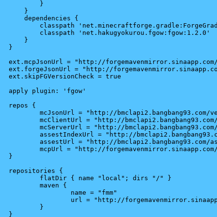
        }

    }

    dependencies {

	classpath 'net.minecraftforge.gradle:ForgeGradle:2.0-SNAPSHOT'

	classpath 'net.hakugyokurou.fgow:fgow:1.2.0'

    }

}

ext.mcpJsonUrl = "http://forgemavenmirror.sinaapp.com/
ext.forgeJsonUrl = "http://forgemavenmirror.sinaapp.co
ext.skipFGVersionCheck = true

apply plugin: 'fgow'

repos {

	mcJsonUrl = "http://bmclapi2.bangbang93.com/versions/{MC_VERSION}/{MC_VERSION}.json"

	mcClientUrl = "http://bmclapi2.bangbang93.com/versions/{MC_VERSION}/{MC_VERSION}.jar";

	mcServerUrl = "http://bmclapi2.bangbang93.com/versions/{MC_VERSION}/minecraft_server.{MC_VERSION}.jar";;

	assestIndexUrl = "http://bmclapi2.bangbang93.com/indexes/{ASSET_INDEX}.json";

	assestUrl = "http://bmclapi2.bangbang93.com/assets"

	mcpUrl = "http://forgemavenmirror.sinaapp.com/fernflower-fix-1.0.zip"

}

repositories {

	flatDir { name "local"; dirs "/" }

	maven {

		name = "fmm"

		url = "http://forgemavenmirror.sinaapp.com/maven"

	}
