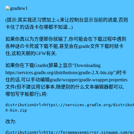
(提示:其实我还习惯加上-i,来让控制台显示当前的进度,否则
卡住了的话连卡在哪都不知道...)
如果你真以为方便那你就输了,你可能会在下载过程中遇到
各种谜の卡死或下载不能,甚至会在gradle文件下载时就卡
住,这和天朝的GFW有关.
如果你在下载Gradle(屏幕上显示"Downloading
https://services.gradle.org/distributions/gradle-2.X-bin.zip")时卡
住的话,可以手动编辑gradle/wrapper/gradle-wrapper.properties
文件(但不建议用记事本,随便别的什么文本编辑器都可以,
哪怕写字板都行),将:
distributionUrl=https\://services.gradle.org/distribu
X-bin.zip
改为:
distributionUrl=http://forgemavenmirror.sinaapp.com/g