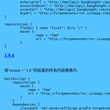
	mcServerUrl = "http://bmclapi2.bangbang93.com/versions/{MC_VERSION}/minecraft_server.{MC_VERSION}.jar";;

	assestIndexUrl = "http://bmclapi2.bangbang93.com/indexes/{ASSET_INDEX}.json";

	assestUrl = "http://bmclapi2.bangbang93.com/assets"

	mcpUrl = "http://forgemavenmirror.sinaapp.com/fernflower-fix-1.0.zip"

}

repositories {

	flatDir { name "local"; dirs "/" }

	maven {

		name = "fmm"

		url = "http://forgemavenmirror.sinaapp.com/maven"

	}

1.9.4
将'version = "1.0"'的前面的所有内容替换为:
buildscript {

    repositories {

        maven {

            name = "fmm"

            url = "http://forgemavenmirror.sinaapp.com
        }

    }

    dependencies {

	classpath 'net.minecraftforge.gradle:ForgeGradle:2.2-SNAPSHOT'
