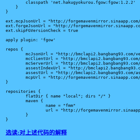
	classpath 'net.hakugyokurou.fgow:fgow:1.2.2'

    }

}

ext.mcpJsonUrl = "http://forgemavenmirror.sinaapp.com/
ext.forgeJsonUrl = "http://forgemavenmirror.sinaapp.co
ext.skipFGVersionCheck = true

apply plugin: 'fgow'

repos {

	mcJsonUrl = "http://bmclapi2.bangbang93.com/versions/{MC_VERSION}/{MC_VERSION}.json"

	mcClientUrl = "http://bmclapi2.bangbang93.com/versions/{MC_VERSION}/{MC_VERSION}.jar";

	mcServerUrl = "http://bmclapi2.bangbang93.com/versions/{MC_VERSION}/minecraft_server.{MC_VERSION}.jar";;

	assestIndexUrl = "http://bmclapi2.bangbang93.com/indexes/{ASSET_INDEX}.json";

	assestUrl = "http://bmclapi2.bangbang93.com/assets"

	mcpUrl = "http://forgemavenmirror.sinaapp.com/fernflower-fix-1.0.zip"

}

repositories {

	flatDir { name "local"; dirs "/" }

	maven {

		name = "fmm"

		url = "http://forgemavenmirror.sinaapp.com/maven"

	}

选读:对上述代码的解释