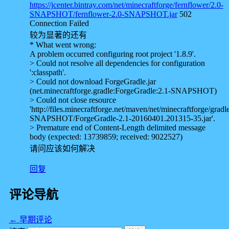
https://jcenter.bintray.com/net/minecraftforge/fernflower/2.0-
SNAPSHOT/fernflower-2.0-SNAPSHOT.jar
502
Connection Failed
较为显著的还有
* What went wrong:
A problem occurred configuring root project '1.8.9'.
> Could not resolve all dependencies for configuration
':classpath'.
> Could not download ForgeGradle.jar
(net.minecraftforge.gradle:ForgeGradle:2.1-SNAPSHOT)
> Could not close resource
'http://files.minecraftforge.net/maven/net/minecraftforge/grad
SNAPSHOT/ForgeGradle-2.1-20160401.201315-35.jar'.
> Premature end of Content-Length delimited message
body (expected: 13739859; received: 9022527)
请问应该如何解决
回复
评论导航
← 早期评论