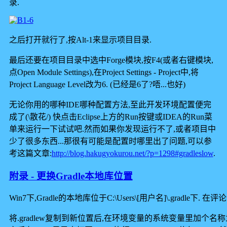
录.
之后打开就行了,按Alt-1来显示项目目录.
最后还要在项目目录中选中Forge模块,按F4(或者右键模块,
点Open Module Settings),在Project Settings - Project中,将
Project Language Level改为6. (已经是6了?唔...也好)
无论你用的哪种IDE哪种配置方法,至此开发环境配置便完
成了(\散花/) 快点击Eclipse上方的Run按键或IDEA的Run菜
单来运行一下试试吧.然而如果你发现运行不了,或者项目中
少了很多东西...那很有可能是配置时哪里出了问题,可以参
考这篇文章:
http://blog.hakugyokurou.net/?p=1298#gradleslow
.
附录 - 更换Gradle本地库位置
Win7下,Gradle的本地库位于C:\Users\[用户名]\.gradle下. 在评
将.gradlew复制到新位置后,在环境变量的系统变量里加个名称为