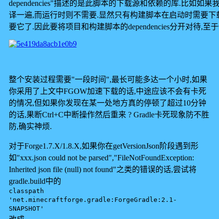
dependencies"描述的是此脚本的下载源和依赖的库.比
译一遍,而运行时则不需要.显然只有构建脚本在启动时需要下
要它了.因此要将项目和构建脚本的dependencies分开对待,至于你问为
整个安装过程需要"一段时间",最长可能多达一个小时,如果
你采用了上文中FGOW加速下载的话,中途应该不会有卡死
的情况,但如果你发现在某一处地方真的停顿了超过10分钟
的话,果断Ctrl+C中断操作然后重来 ? Gradle卡死现象防不胜
防,确实神烦.
对于Forge1.7.X/1.8.X,如果你在getVersionJson阶段遇到形
如"xxx.json could not be parsed","FileNotFoundException:
Inherited json file (null) not found"之类的错误的话,尝试将
gradle.build中的
classpath
'net.minecraftforge.gradle:ForgeGradle:2.1-
SNAPSHOT'