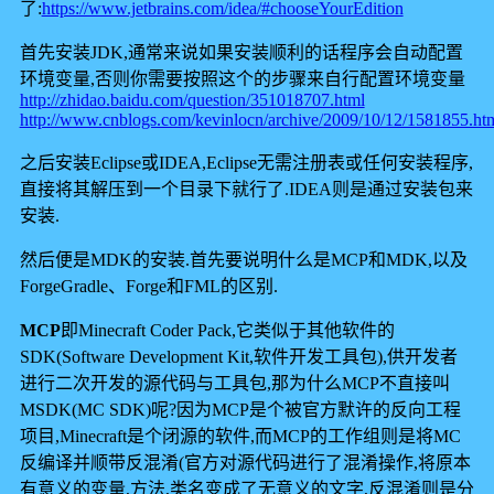
了:
https://www.jetbrains.com/idea/#chooseYourEdition
首先安装JDK,通常来说如果安装顺利的话程序会自动配置
环境变量,否则你需要按照这个的步骤来自行配置环境变量
http://zhidao.baidu.com/question/351018707.html
http://www.cnblogs.com/kevinlocn/archive/2009/10/12/1581855.ht
之后安装Eclipse或IDEA,Eclipse无需注册表或任何安装程序,
直接将其解压到一个目录下就行了.IDEA则是通过安装包来
安装.
然后便是MDK的安装.首先要说明什么是MCP和MDK,以及
ForgeGradle、Forge和FML的区别.
MCP
即Minecraft Coder Pack,它类似于其他软件的
SDK(Software Development Kit,软件开发工具包),供开发者
进行二次开发的源代码与工具包,那为什么MCP不直接叫
MSDK(MC SDK)呢?因为MCP是个被官方默许的反向工程
项目,Minecraft是个闭源的软件,而MCP的工作组则是将MC
反编译并顺带反混淆(官方对源代码进行了混淆操作,将原本
有意义的变量,方法,类名变成了无意义的文字,反混淆则是分