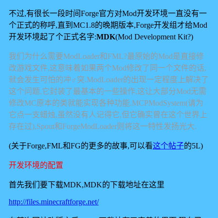
不过,有很长一段时间Forge官方对Mod开发环境一直没有一
个正式的称呼,直到MC1.8的晚期版本,Forge开发组才给Mod
开发环境起了个正式名字:
MDK
(Mod Development Kit?)
我们为什么需要ModLoader和FML?最原始的Mod是直接修
改游戏文件,这意味着如果两个Mod修改了同一个文件的话,
就会发生可怕的冲♂突.ModLoader的出现一定程度上解决了
这个问题,它封装了最基本的一些操作,这让大部分Mod无需
修改MC原本的类就能实现各种功能.MCPModSystem(请为
它点一支蜡烛,虽然没有人记得它,但它确实曾在这个世界上
存在过),Spout和ForgeModLoader则将这一特性发扬光大.
(关于Forge,FML和FG的更多的故事,可以看
这个帖子
的5L)
开发环境的配置
首先我们要下载MDK,MDK的下载地址在这里
http://files.minecraftforge.net/