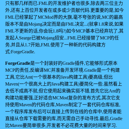
只有那几样而已.FML的开发维护者也很多,除去两三位主力
外,还有上百位开发者在或多或少贡献代码.更重要的是,如今
FML已经掌起了MCMod界的大旗,毫不夸张的说,MC的最高
版本不是由Mojang决定而是由FML决定...(就拿1.8来说,如果
FML不更新的话,你会玩1.8吗?)如今MCP基本已经弃坑了,其
发起人Searge已被Mojang招安...FML已经接替了MCP的任
务,并且从1.7开始,FML使用了一种新的代码构建方
式:ForgeGradle.
ForgeGradle
是一个封装好的Gradle插件,它能够形式原本
MCP的责任,反编译MC并准备开发环境.Gradle是一个构建
工具,它比Ant(一个很基本的Java构建工具)要高级,但比
Maven(一个很高大上的Java构建工具)要简化一些.虽然看上
去低不成高不就,但它使用起来确实挺不错,首先它比Ant的
构建功能要强,正好适合MCMod复杂的发布方式,其次它支
持使用Maven的代码仓库,Maven制定了一套代码仓库标准,
一个程序库发布后可以直接上传到在线的仓库中,使用者能
直接从仓库下载需要的库,而无需自己手动寻找.最后,Gradle
比Maven要简单很多,开发者不必花费大量的时间来学习.