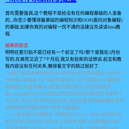
首先需要强调,这个教程不是给没有任何编程基础的人准备
的...你至少要懂得最基础的编程知识和OOP(面向对象编程)
的基础,如果你真的对编程一窍不通的话建议先读读Java教
程.
胡来的前言
明明在索引贴不是已经有一个前言了吗?那个是我在3月份
写的,在离死又近了7个月后,我又有些新的话想说.前言和教
程内容没有任何关系,懒得看文字的跳过就好了.
"当我们追求各种各样的Mod的时候,还记得当初在Alpha时
代拿着石镐裸身下矿洞时的感动吗?"这个是我在PD服务器
管理组讨论服务器Mod配置问题时说的,以现在的眼光
看,Alpha版的MC无比简陋,然而当初我们却能孜孜不倦地下
坑,挖矿,努力从矿洞中逃出生天,如此反复直到被骷髅送去见
四季映姬(早期版本的JJ怪真不是威胁)...
"一个遗世独立的理想乡"这是我对Alpha1.1的MC的评价,在
那个时候,没有Mod,没有MCP,没有作为新人的梦魇的HIM,
没有明争暗斗的ModLoader和Forge,没有飞扬跋扈的Spout,