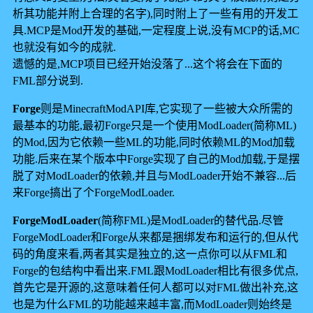
析其功能并附上合理的名字),同时附上了一些有用的开发工
具.MCP是Mod开发的基础,一定程度上说,没有MCP的话,MC
也就没有如今的成就.
遗憾的是,MCP项目已经开始没落了...这个将会在下面的
FML部分说到.
Forge
则是MinecraftModAPI库,它实现了一些被大众所需的
最基本的功能,最初Forge只是一个使用ModLoader(简称ML)
的Mod,因为它依赖一些ML的功能,同时依赖ML的Mod加载
功能.后来在某个版本中Forge实现了自己的Mod加载,于是摆
脱了对ModLoader的依赖,并且与ModLoader开始不兼容...后
来Forge搞出了个ForgeModLoader.
ForgeModLoader
(简称FML)是ModLoader的替代品.尽管
ForgeModLoader和Forge从来都是捆绑发布和运行的,但从代
码的角度来看,两者其实是独立的,这一点你可以从FML和
Forge的包结构中看出来.FML跟ModLoader相比有很多优点,
首先它是开源的,这意味着任何人都可以对FML做出补充,这
也是为什么FML的功能越来越丰富,而ModLoader则始终是