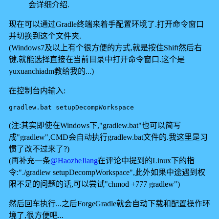
会详细介绍.
现在可以通过Gradle终端来着手配置环境了.打开命令窗口
并切换到这个文件夹.
(Windows7及以上有个很方便的方式,就是按住Shift然后右
键,就能选择直接在当前目录中打开命令窗口.这个是
yuxuanchiadm教给我的...)
在控制台内输入:
gradlew.bat setupDecompWorkspace
(注:其实即使在Windows下,"gradlew.bat"也可以简写
成"gradlew",CMD会自动执行gradlew.bat文件的.我这里是习
惯了改不过来了?)
(再补充一条
@HaozheJiang
在评论中提到的Linux下的指
令:"./gradlew setupDecompWorkspace",此外如果中途遇到权
限不足的问题的话,可以尝试"chmod +777 gradlew")
然后回车执行...之后ForgeGradle就会自动下载和配置操作环
境了,很方便吧...