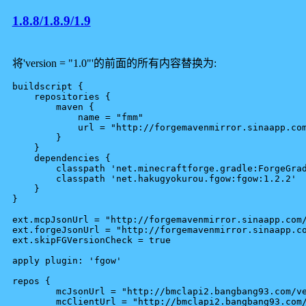
1.8.8/1.8.9/1.9
将'version = "1.0"'的前面的所有内容替换为:
buildscript {

    repositories {

        maven {

            name = "fmm"

            url = "http://forgemavenmirror.sinaapp.com
        }

    }

    dependencies {

	classpath 'net.minecraftforge.gradle:ForgeGradle:2.1-SNAPSHOT'

	classpath 'net.hakugyokurou.fgow:fgow:1.2.2'

    }

}

ext.mcpJsonUrl = "http://forgemavenmirror.sinaapp.com/
ext.forgeJsonUrl = "http://forgemavenmirror.sinaapp.co
ext.skipFGVersionCheck = true

apply plugin: 'fgow'

repos {

	mcJsonUrl = "http://bmclapi2.bangbang93.com/versions/{MC_VERSION}/{MC_VERSION}.json"

	mcClientUrl = "http://bmclapi2.bangbang93.com/versions/{MC_VERSION}/{MC_VERSION}.jar";
