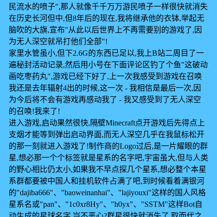
民流水的喷子",那人就像千千万万游民喷子一样很快就消失
在历史长河但中,但8年后的现在,我将继承他的衣钵,举起无
脑吹的大旗,宣布"从此以后世界上不再需要别的游戏了,因
为无人深空就吊打他们全部"!
家里水管虽小,但下2.6G的东西已足以,我上B站二周目了一
遍秘封活动记录,然后用小号在下面评论区钓了个鱼"这破动
画吃枣药丸",游戏已经下好了,上一次我感受到游戏在召唤
我还是去年辐射4出的时候,这一次 - 我相信是最后一次,因
为今后将不会有游戏再感动我了 - 我又感受到了无人深空
的召唤!我来了!
进入游戏,启动果然很快,隔壁Minecraft点开游戏后先得点上
支烟才能等到弹出启动界面,而无人深空几乎在我鼠标松开
的那一刻就进入游戏了!制作商的Logo过后,是一片耀眼的群
星,想必那一个个标签就是星系的名字吧,宇宙虽大,但与人类
的野心相比仍太小,如果我不早点探几个星系,想必整个本星
系群都要被中国人和挂机软件占满了吧,到时候看着满银河
的"dajiba666"、"baoweinanhai"、"lajiyouxi"这样的国人风格
星系名或"pan"、"1c0xr8Hy"、"h0yx"、"SSTM"这样Bot自
动生成的星球名字,岂不恶心?群星很快就消失了,取而代之