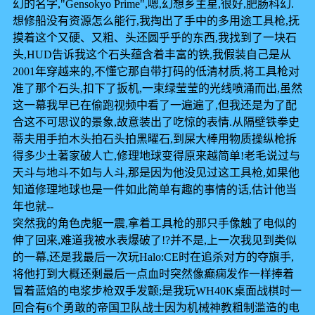
幻的名字,"Gensokyo Prime",嗯,幻想乡主星,很好,肥肠科幻.
想修船没有资源怎么能行,我掏出了手中的多用途工具枪,抚
摸着这个又硬、又粗、头还圆乎乎的东西,我找到了一块石
头,HUD告诉我这个石头蕴含着丰富的铁,我假装自己是从
2001年穿越来的,不懂它那自带打码的低清材质,将工具枪对
准了那个石头,扣下了扳机,一束绿莹莹的光线喷涌而出,虽然
这一幕我早已在偷跑视频中看了一遍遍了,但我还是为了配
合这不可思议的景象,故意装出了吃惊的表情.从隔壁铁拳史
蒂夫用手拍木头拍石头拍黑曜石,到屎大棒用物质操纵枪拆
得多少土著家破人亡,修理地球变得原来越简单!老毛说过与
天斗与地斗不如与人斗,那是因为他没见过这工具枪,如果他
知道修理地球也是一件如此简单有趣的事情的话,估计他当
年也就--
突然我的角色虎躯一震,拿着工具枪的那只手像触了电似的
伸了回来,难道我被水表爆破了!?并不是,上一次我见到类似
的一幕,还是我最后一次玩Halo:CE时在追杀对方的夺旗手,
将他打到大概还剩最后一点血时突然像癫痫发作一样捧着
冒着蓝焰的电浆步枪双手发颤;是我玩WH40K桌面战棋时一
回合有6个勇敢的帝国卫队战士因为机械神教粗制滥造的电