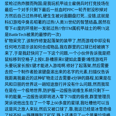
浆枪过热炸膛而殉国;是我玩机甲战士雇佣兵时打竞技场在
最后一个对手只剩下最后一丝血时PPC一轮齐射没秒掉对
方然后自己过热停机,硬生生被对面翻盘打死...没错,这就是
科幻游戏中臭名昭著的过热!人类31世纪的智慧结晶,居然在
零下41度的环境射一发就过热!?你TM属机甲战士的啊!?(这
是BattleTech被黑的最惨的一次)
矿物采完了,该制作修复起落架的装甲了,然而游戏中却没有
任何地方提示该如何合成物品,我在群里的口球已经被摘下
来了,于是我赶快问了一下这个问题,一个小伙伴告诉我是把
鼠标移到空格子上按E,卧槽原来E键如此重要!难怪游戏开
头要玩家长按E键才能进入游戏啊.修好了起落架,然后需要
去挖一个制作者脸滚键盘滚出来的名字的元素,扫描仪告诉
我距离我最近的这种矿物走过去需要4分钟的路程,如果是在
风和日丽的世界这一趟短途旅行并没有什么问题,然而我现
在是在一个极地世界,防护服一边报告说维生系统只剩下一
半的能量,一边报告说即将进入零下70度的极夜,群里管理员
哭诉说他出生在了一个零上60多度的星球,我吐槽他可以当
这是风之旅人来玩,然后又被口球了,靠,我这已经是冰雪奇缘
了好不好.一路蹒跚到了矿区,路上还遇见了一个苹果垃圾桶,