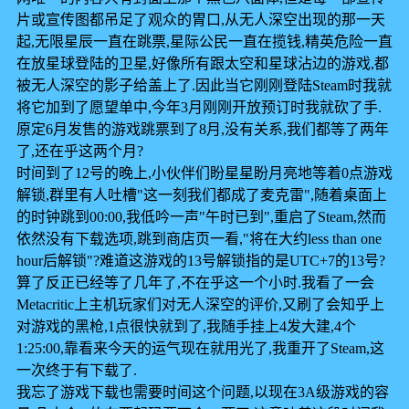
片或宣传图都吊足了观众的胃口,从无人深空出现的那一天
起,无限星辰一直在跳票,星际公民一直在揽钱,精英危险一直
在放星球登陆的卫星,好像所有跟太空和星球沾边的游戏,都
被无人深空的影子给盖上了.因此当它刚刚登陆Steam时我就
将它加到了愿望单中,今年3月刚刚开放预订时我就砍了手.
原定6月发售的游戏跳票到了8月,没有关系,我们都等了两年
了,还在乎这两个月?
时间到了12号的晚上,小伙伴们盼星星盼月亮地等着0点游戏
解锁,群里有人吐槽"这一刻我们都成了麦克雷",随着桌面上
的时钟跳到00:00,我低吟一声"午时已到",重启了Steam,然而
依然没有下载选项,跳到商店页一看,"将在大约less than one
hour后解锁"?难道这游戏的13号解锁指的是UTC+7的13号?
算了反正已经等了几年了,不在乎这一个小时.我看了一会
Metacritic上主机玩家们对无人深空的评价,又刷了会知乎上
对游戏的黑枪,1点很快就到了,我随手挂上4发大建,4个
1:25:00,靠看来今天的运气现在就用光了,我重开了Steam,这
一次终于有下载了.
我忘了游戏下载也需要时间这个问题,以现在3A级游戏的容