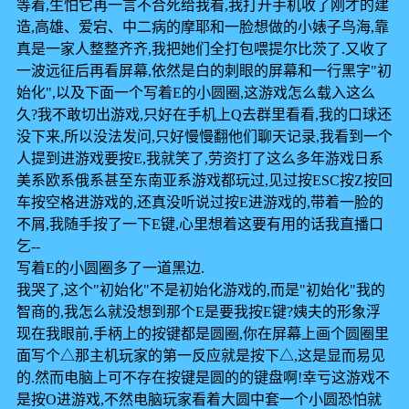
等着,生怕它再一言不合死给我看,我打开手机收了刚才的建
造,高雄、爱宕、中二病的摩耶和一脸想做的小婊子鸟海,靠
真是一家人整整齐齐,我把她们全打包喂提尔比茨了.又收了
一波远征后再看屏幕,依然是白的刺眼的屏幕和一行黑字"初
始化",以及下面一个写着E的小圆圈,这游戏怎么载入这么
久?我不敢切出游戏,只好在手机上Q去群里看看,我的口球还
没下来,所以没法发问,只好慢慢翻他们聊天记录,我看到一个
人提到进游戏要按E,我就笑了,劳资打了这么多年游戏日系
美系欧系俄系甚至东南亚系游戏都玩过,见过按ESC按Z按回
车按空格进游戏的,还真没听说过按E进游戏的,带着一脸的
不屑,我随手按了一下E键,心里想着这要有用的话我直播口
乞--
写着E的小圆圈多了一道黑边.
我哭了,这个"初始化"不是初始化游戏的,而是"初始化"我的
智商的,我怎么就没想到那个E是要我按E键?姨夫的形象浮
现在我眼前,手柄上的按键都是圆圈,你在屏幕上画个圆圈里
面写个△那主机玩家的第一反应就是按下△,这是显而易见
的.然而电脑上可不存在按键是圆的的键盘啊!幸亏这游戏不
是按O进游戏,不然电脑玩家看着大圆中套一个小圆恐怕就