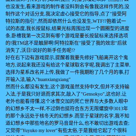
也没发生,看来游戏的制作者没料到会有像我这样作死的,没
制作这个对话分支,我决定虚心接受它的指导,点了"接受阿
特拉斯的指引",然而却依然什么也没发生,WTF!?抱着试一
试的态度,我长按鼠标,结果光标周围出现一个圆圈型的进度
条,卧槽我第一次见到有哪个游戏是要长按鼠标来选择选项
的!我TM这不是触屏啊!阿特拉斯在"接受了我的效忠"后就
消失了,沃日!说好的新手任务呢!?
好在右下边有游戏提示,提醒着我要先修好飞船离开这个鬼
地方,说起来我还没有给这个星球取名字呢,我调出了主菜单,
选择为星系改名并上传,我做了一件我期盼了几个月的事,打
开输入法,输入"huanxiangxiang"
然而什么都没有发生,这个游戏虽然支持中文,但并不支持输
入法,于是我只好退而求其次,敲入了"Gensokyo",这也好,让
老外也能看得懂,这个冰雪交加的死亡世界与大多数人眼中
的幻想乡不太一样,不过倒也挺符合东方无限螺旋中3013年
的那个永远处于核冬天的幻想乡.而至于星球的名字,我不知
道幻想乡中那些地名的罗马音是什么,也不敢切出游戏去查;
又觉得"Yuyuko my lover"有些太俗,于是我给它起了个很科