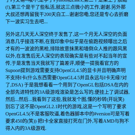
(!),第三个是干了些私活,就这三点微小的工作,谢谢.另外那
大叔还想再留我干200天白工...谢谢您嘞,您还是专心去折磨
下一波实习生去吧...
另外这几天无人深空终于发售了,这一个月无人深空的负面
消息几乎接连不断,在我印象中似乎是在偷跑视频曝出之后
才有的一波波的黑枪,排除故意抹黑和墙倒众人推的跟风黑
以外,在发售后无人深空的表现确实是有些对不起当年的宣
传,于是发售当天我就写了篇差评,顺便一提我看官方的
Supoort提到游戏需要支持OpenGL4.5的显卡并且明确声明
不支持I卡(什么东西需要OpenGL4.5并且永远与I卡无缘?对
了,DSA) 于是我想看看一个用到了OpenGL包括DSA在内的
全部先进特性的3A级游戏渲染是怎么写的,便挂上了调试器,
然后...然后...我看到了这些,我就发个图,懂的秒转(开玩笑)
别忘了这不是OpenGL2.1时代的游戏,这是一个写明了要求
OpenGL4.5(不是客服吹逼,着色器脚本中的#version可是写着
要求450的(笑)) 把I卡全家直接打死在门外,写着AMD与狗不
得入内的3A级游戏.