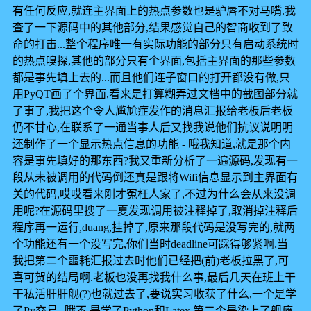
有任何反应,就连主界面上的热点参数也是驴唇不对马嘴.我
查了一下源码中的其他部分,结果感觉自己的智商收到了致
命的打击...整个程序唯一有实际功能的部分只有启动系统时
的热点嗅探,其他的部分只有个界面,包括主界面的那些参数
都是事先填上去的...而且他们连子窗口的打开都没有做,只
用PyQT画了个界面,看来是打算糊弄过文档中的截图部分就
了事了,我把这个令人尴尬症发作的消息汇报给老板后老板
仍不甘心,在联系了一通当事人后又找我说他们抗议说明明
还制作了一个显示热点信息的功能 - 哦我知道,就是那个内
容是事先填好的那东西?我又重新分析了一遍源码,发现有一
段从未被调用的代码倒还真是跟将Wifi信息显示到主界面有
关的代码,哎哎看来刚才冤枉人家了,不过为什么会从来没调
用呢?在源码里搜了一夏发现调用被注释掉了,取消掉注释后
程序再一运行,duang,挂掉了,原来那段代码是没写完的,就两
个功能还有一个没写完,你们当时deadline可踩得够紧啊.当
我把第二个噩耗汇报过去时他们已经把(前)老板拉黑了,可
喜可贺的结局啊.老板也没再找我什么事,最后几天在班上干
干私活肝肝舰(?)也就过去了,要说实习收获了什么,一个是学
了Py交易--哦不,是学了Python和Latex,第二个是染上了舰瘾