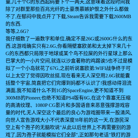
量,几十个G的东西起码要下个一两天,这意味着这段时间我
除了对群里那些百兆光纤的土豪羡慕嫉妒恨之外什么都做
不了,在郁闷中我点开了下载,Steam告诉我需要下载2600MB
的东西.
等等,2.6G?
我仔细数了一遍数字和单位,确定不是26G或2600G什么的东
西.这游戏确实只有2.6G,你看隔壁塞欧弟和太太掉下来几十
G的东西都只局限于地球或某个鸟不拉屎的外行星球上那么
巴掌大的一小片空间,就连以沙盒著称的鸡踢诶5也不过是模
拟了一个小岛就花了67G,之前听说塞欧弟:WIFI战争终于可
以上太空了觉得因吹丝挺,现在看来无人深空用2.6G就能囊
括整个宇宙,简直把它们完爆到妈都不认识了!我感动得泪流
满面,我不知道什么不到1G的SpaceEngine,更不知道不到
300MB的Pioneer,也绝不知道PS4版有6G,在这个靠塞无压缩
的高清纹理、1080P CG影片和多国语音来恶意强撑游戏容
量的时代,无人深空这个最后的良心为游戏圈带来一股清风,
向世人宣告游戏大小不代表深度!8年前的这一天,在游民深
空上有个孢子的无脑吹说"从此以后世界上不再需要别的游
戏了,因为孢子就能模拟它们全部",正如那句老话"铁打的游