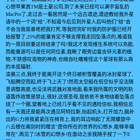
心想苹果真TM是土豪公司,到了未来已经可以满宇宙乱扔
MacPro了,走过去一看居然是一个远古遗迹,遗迹教给我外星
语中的一个词"给",不知道今后见到外星人后叫他们"给"会
不会当我是基佬把我打死,等我挖完矿时我的防护服已经开
始报警了,25%的能量肯定不够支撑我走回坠落点的,难道我
的一周目就要这样结束了吗?我这才发现维生系统可以充能,
而能量源可以是任何同位素,我瞅了眼旁边富含钚元素的植
物,不禁感叹造物的神奇,也暗自吐槽难怪这个星球有那么高
的本底辐射.
凌晨三点,我终于能离开这个终日被积雪覆盖的冰封星球了,
飞船腾空而起,终于飞上天了!然而太空船在低空似乎没法随
意调整高度,也没法将武器对准地面,看来我所属的文明的轨
道轰炸政策是禁止,很好,这很圣母,我依依不舍地绕着坠落点
绕了一个圈,望着地上已经几乎看不见的遇险信标,我相信总
有一天我还是能再次遇见阿特拉斯,抬起机头,打开加力,脑补
出的G力将我紧紧压在椅背上,我的耳边响起了无限螺旋中
八云橙在离别时的赠言"愿你所在的世界的幻想乡,能够幸福
常在",再见了!冰雪的幻想乡!在激动之余我随手按了一下E