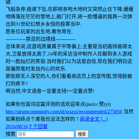
键.
飞船急停,极速下坠,在即将亲吻大地时又突然止住下降,缓缓
地降落在茫茫的雪地上,舱门打开,将一脸懵逼的我再一次弹
出到31世纪幻想乡永恒的极寒当中.
愿各位玩家的出生地,春色常在.
-------------禁忌的边境线-------------
总体来说,这游戏质量属于中等偏上,主要是当初画饼画得太
大,卫星放得太高了,14年的采访当中制作人在聊到多人游戏
时一脸灿烂的笑容,当时我们以为这是自信,现在我们明白这
是骗煞笔时发自内心的欢乐.
那些舔无人深空的人,你们看看商店页上的宣传图,觉得脸被
打的疼不?
啊当然,中文语音一定要支持!一定要点赞!
如果你也滋词这篇评测的话欢迎来点(jiao)♂赞(yi)
http://steamcommunity.com/id/szszss/recommended/275850
当然
如果拍砖点个差我也没法怎样的 ?
阅读全文 [...]
2016/08/16
7
个回复
搜索