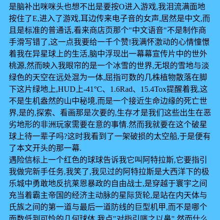
是脑补出咪咪头也想不出是要按O进入游戏,我泪流满面地
按住了E,进入了游戏,耳边传来电子音的女声,居然是中文,而
且是标准的普通话,看来商店页那个"中文语音"不是制作商
手滑写错了,这一点我要给一千个赞!我满怀激动的心情憧憬
着我在异星球上的生活,脑中浮现出一幕幕宣传片中的世外
桃源,然而映入我眼帘的是一个冰雪的世界,无垠的雪地与淡
绿色的天空在远处混为一体,屈指可数的几株植物散落在脚
下这片绿地上,HUD上-41°C、1.6Rad、15.4Tox提醒着我,这
不是生机盎然的山中秘境,而是一个接近生命边缘的死亡世
界,是的,探索、看画那是次要的,生存才是我们这些出生在恶
劣地形的非洲玩家需要在意的事情.然而我就要在这个破星
球上待一辈子吗?这时我看到了一架破损的太空船,于是便有
了本文开头的那一幕.
遇险信标上一个红色的球球告诉我它叫阿特拉斯,它要指引
我做完新手任务,我笑了,我见过的阿特拉斯是大西洋下的极
乐城中勇敢地反抗莱恩暴政的自由战士,是穿越于寰宇之间
充当着霸主帝国的经济主动脉的星际货轮,是站在内天体与
氏族之间的第一道与最后一道防线的巨型机甲,而不是哪个
面数低到可怜的几何球体,我点"对指引嗤之以鼻",然而什么