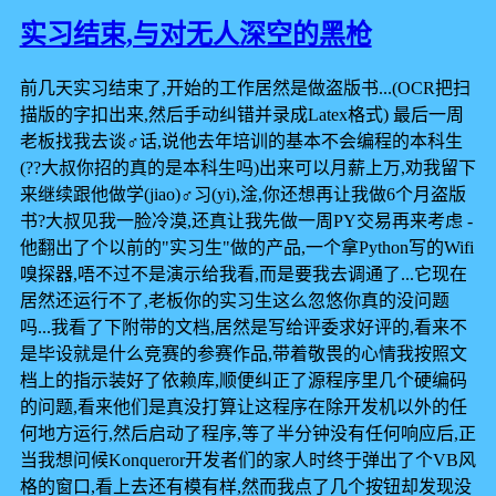
实习结束,与对无人深空的黑枪
前几天实习结束了,开始的工作居然是做盗版书...(OCR把扫
描版的字扣出来,然后手动纠错并录成Latex格式) 最后一周
老板找我去谈♂话,说他去年培训的基本不会编程的本科生
(??大叔你招的真的是本科生吗)出来可以月薪上万,劝我留下
来继续跟他做学(jiao)♂习(yi),淦,你还想再让我做6个月盗版
书?大叔见我一脸冷漠,还真让我先做一周PY交易再来考虑 -
他翻出了个以前的"实习生"做的产品,一个拿Python写的Wifi
嗅探器,唔不过不是演示给我看,而是要我去调通了...它现在
居然还运行不了,老板你的实习生这么忽悠你真的没问题
吗...我看了下附带的文档,居然是写给评委求好评的,看来不
是毕设就是什么竞赛的参赛作品,带着敬畏的心情我按照文
档上的指示装好了依赖库,顺便纠正了源程序里几个硬编码
的问题,看来他们是真没打算让这程序在除开发机以外的任
何地方运行,然后启动了程序,等了半分钟没有任何响应后,正
当我想问候Konqueror开发者们的家人时终于弹出了个VB风
格的窗口,看上去还有模有样,然而我点了几个按钮却发现没