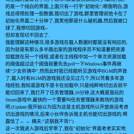
的是一个纯白的界面,上面只有一行字"初始化",嗯我明白,游
戏总得预处理一些数据,我切出了游戏,群里管理说他卡在了
初始化界面二十分钟了,我笑他那是什么破机器,然后我被口
球了,我想切回游戏--
但却发现切不回去了.
我能理解这种情况,很多游戏在载入数据时都是没有响应的,
因为就是有那么多半路出家的游戏程序员不知道要把资源
加载放在另一个线程,或者在主线程中加一个单次资源加载
的阈值超过这个阈值就要先去poll一下Windows事件再继
续"少女祈祷中".然而此时我已经能听见游戏中BGM的声音
了,载入时有BGM的游戏我还没见过几个,所以凭着多年游
戏经验,我知道游戏不是卡在加载中,只是纯粹地切出去就不
能切回来了,我打开了任务管理器,10分钟,这大概是我玩的
Steam游戏中,最快的一个需要叫任务管理器来救场的游戏
吧.(Update:我开始以为因为这是主机游戏所以开放商没考虑
切出游戏的情况,后来小伙伴告诉我主机也能切出游戏的,啊
露怯了← ← 姨夫:"这锅我不背!")
这一次我进入游戏后学乖了,我在"初始化"界面老老实实地