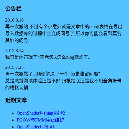
公告栏
2016.8.16
再一次搬站,不过有个小意外就是文章中的emoji表情在导出
导入数据库的过程中全变成问号了,所以你可能会看到莫名
其妙的问号...
2015.8.14
我只是闷声玩了4天老滚5,怎么blog就炸了...
2015.7.25
再一次搬站了...顺便解决了一个"历史遗留问题".
总是感觉阅读体验还是不好,归根结底还是我不用全角符号
的糟糕习惯...
近期文章
OpenShader月(nian)报 #2
FGOW与FMM停止维护
OpenShader月报 #1