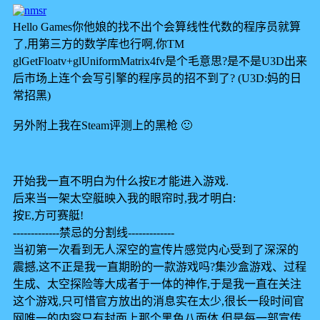
Hello Games你他娘的找不出个会算线性代数的程序员就算
了,用第三方的数学库也行啊,你TM
glGetFloatv+glUniformMatrix4fv是个毛意思?是不是U3D出来
后市场上连个会写引擎的程序员的招不到了? (U3D:妈的日
常招黑)
另外附上我在Steam评测上的黑枪 🙂
开始我一直不明白为什么按E才能进入游戏.
后来当一架太空艇映入我的眼帘时,我才明白:
按E,方可赛艇!
-------------禁忌的分割线-------------
当初第一次看到无人深空的宣传片感觉内心受到了深深的
震撼,这不正是我一直期盼的一款游戏吗?集沙盒游戏、过程
生成、太空探险等大成者于一体的神作,于是我一直在关注
这个游戏,只可惜官方放出的消息实在太少,很长一段时间官
网唯一的内容只有封面上那个黑色八面体,但是每一部宣传