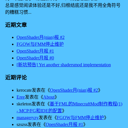
总是感觉阅读体验还是不好,归根结底还是我不用全角符号
的糟糕习惯...
近期文章
OpenShader月(nian)报 #2
FGOW与FMM停止维护
OpenShader月报 #1
OpenShader月报 #0
[新坑预告] Yet another shadersmod implementation
近期评论
kerocate
发表在《
OpenShader月(nian)报 #2
》
Eree
发表在《
About
》
skeleton
发表在《
基于FML的MinecraftMod制作教程(1)
- MCP/FG和IDE的配置
》
manageryzy
发表在《
FGOW与FMM停止维护
》
szszss
发表在《
OpenShader月报 #1
》