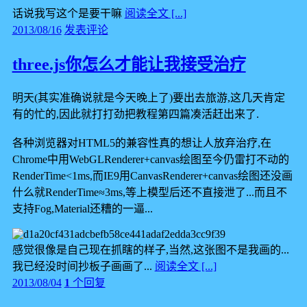
话说我写这个是要干嘛
阅读全文 [...]
2013/08/16
发表评论
three.js你怎么才能让我接受治疗
明天(其实准确说就是今天晚上了)要出去旅游,这几天肯定
有的忙的,因此就打打劲把教程第四篇凑活赶出来了.
各种浏览器对HTML5的兼容性真的想让人放弃治疗,在
Chrome中用WebGLRenderer+canvas绘图至今仍雷打不动的
RenderTime<1ms,而IE9用CanvasRenderer+canvas绘图还没画
什么就RenderTime≈3ms,等上模型后还不直接泄了...而且不
支持Fog,Material还糟的一逼...
感觉很像是自己现在抓瞎的样子,当然,这张图不是我画的...
我已经没时间抄板子画画了...
阅读全文 [...]
2013/08/04
1
个回复