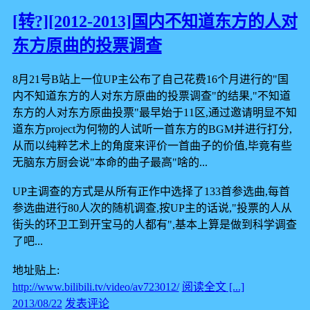
[转?][2012-2013]国内不知道东方的人对
东方原曲的投票调查
8月21号B站上一位UP主公布了自己花费16个月进行的"国
内不知道东方的人对东方原曲的投票调查"的结果,"不知道
东方的人对东方原曲投票"最早始于11区,通过邀请明显不知
道东方project为何物的人试听一首东方的BGM并进行打分,
从而以纯粹艺术上的角度来评价一首曲子的价值,毕竟有些
无脑东方厨会说"本命的曲子最高"啥的...
UP主调查的方式是从所有正作中选择了133首参选曲,每首
参选曲进行80人次的随机调查,按UP主的话说,"投票的人从
街头的环卫工到开宝马的人都有",基本上算是做到科学调查
了吧...
地址贴上:
http://www.bilibili.tv/video/av723012/
阅读全文 [...]
2013/08/22
发表评论