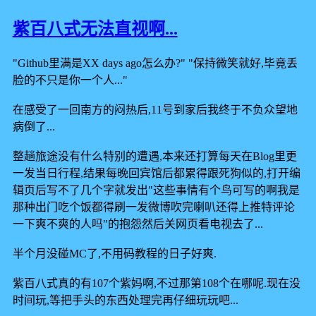
紫百八式无法直视啊...
"Github里满是XX days ago怎么办?" "保持微笑就好,毕竟丢
脸的不只是你一个人..."
在感受了一回南方的闷热后,11号到家后我终于不负众望地
病倒了...
整趟旅途没有什么特别的遭遇,本来还打算每天在Blog里更
一发当日行程,结果每晚回宾馆后都累得跟死狗似的,打开编
辑页后写不了几个字就发出"这些事情有个鸟可写的啊我是
那种出门吃个饭都得刷一发微博吹完喇叭还得上推特评论
一下爽不爽的人吗"的抱怨然后关网页看电视去了...
半个月没碰MC了,不用码教程的日子好爽.
紫百八式真的有107个紫妈啊,不过那第108个在哪呢.现在没
时间玩,等把手头的东西处理完再仔细玩玩吧...